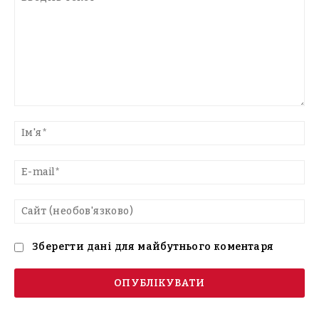
Введіть
текст
Ім'
E-
mai
Са
(н
Зберегти дані для майбутнього коментаря