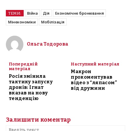
Війна
Дія
Економічне бронювання
ТЕМИ:
Мінекономіки
Мобілізація
Ольга Тодорова
Попередній
Наступний матеріал
матеріал
Макрон
Росія змінила
прокоментував
тактику запуску
відео з “ляпасом”
дронів: Ігнат
від дружини
вказав на нову
тенденцію
Залишити коментар