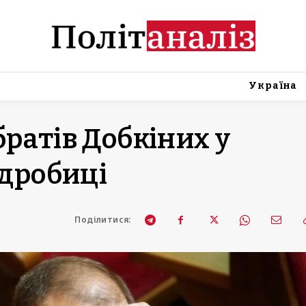
Україна
ратів Добкіних у
одробиці
Поділитися: