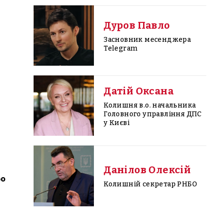
Дуров Павло
Засновник месенджера
Telegram
Датій Оксана
Колишня в.о. начальника
Головного управління ДПС
у Києві
Данілов Олексій
бо
Колишній секретар РНБО