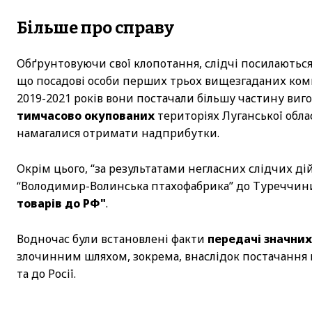
Більше про справу
Обґрунтовуючи свої клопотання, слідчі посилаються н
що посадові особи перших трьох вищезгаданих ко
2019-2021 років вони постачали більшу частину виг
тимчасово окупованих
територіях Луганської облас
намагалися отримати надприбутки.
Окрім цього, “за результатами негласних слідчих ді
“Володимир-Волинська птахофабрика” до Туреччин
товарів до РФ"
.
Водночас були встановлені факти
передачі значних
злочинним шляхом, зокрема, внаслідок постачання 
та до Росії.