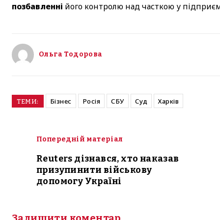
позбавленні
його контролю над часткою у підприєм
Ольга Тодорова
Бізнес
Росія
СБУ
Суд
Харків
ТЕМИ:
Попередній матеріал
Reuters дізнався, хто наказав
призупинити військову
допомогу Україні
Залишити коментар