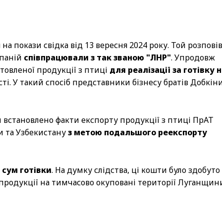
а покази свідка від 13 вересня 2024 року. Той розповів
мпаній
співпрацювали з так званою "ЛНР"
. Упродовж
отовленої продукції з птиці
для реалізації за готівку 
ті. У такий спосіб представники бізнесу братів Добкін
й встановлено факти експорту продукції з птиці ПрАТ
и та Узбекистану
з метою подальшого реекспорту
 сум готівки
. На думку слідства, ці кошти було здобуто
продукції на тимчасово окуповані території Луганщин