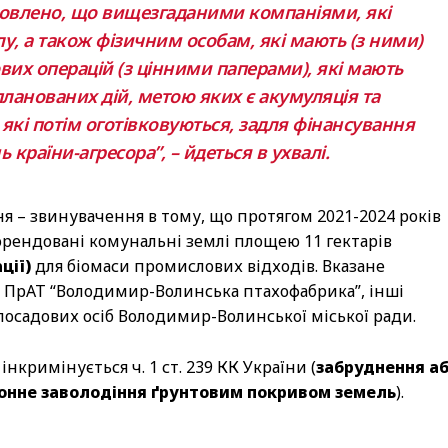
ановлено, що вищезгаданими компаніями, які
, а також фізичним особам, які мають (з ними)
вих операцій (з цінними паперами), які мають
ланованих дій, метою яких є акумуляція та
які потім оготівковуються, задля фінансування
 країни-агресора”, – йдеться в ухвалі.
 – звинувачення в тому, що протягом 2021-2024 років
рендовані комунальні землі площею 11 гектарів
ції)
для біомаси промислових відходів. Вказане
о ПрАТ “Володимир-Волинська птахофабрика”, інші
 посадових осіб Володимир-Волинської міської ради.
римінується ч. 1 ст. 239 КК України (
забруднення а
онне заволодіння ґрунтовим покривом земель
).