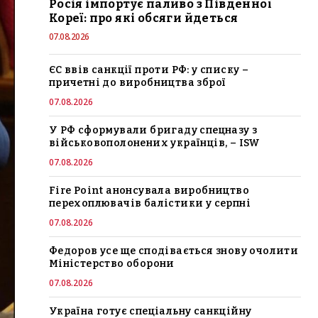
Росія імпортує паливо з Південної
Кореї: про які обсяги йдеться
07.08.2026
ЄС ввів санкції проти РФ: у списку –
причетні до виробництва зброї
07.08.2026
У РФ сформували бригаду спецназу з
військовополонених українців, – ISW
07.08.2026
Fire Point анонсувала виробництво
перехоплювачів балістики у серпні
07.08.2026
Федоров усе ще сподівається знову очолити
Міністерство оборони
07.08.2026
Україна готує спеціальну санкційну