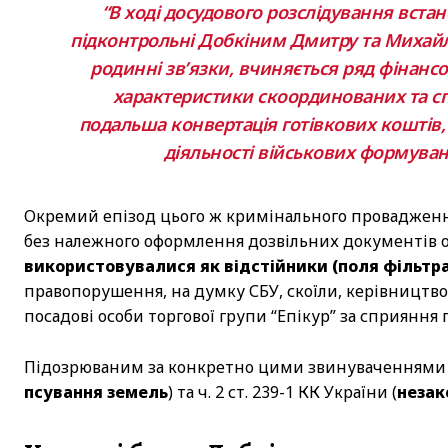
“В ході досудового розслідування вст
підконтрольні Добкіним Дмитру та Михайлу
родинні зв’язки, вчиняється ряд фінансо
характеристики скоординованих та сп
подальша конвертація готівкових коштів, 
діяльності військових формувань
Окремий епізод цього ж кримінального провадження
без належного оформлення дозвільних документів о
використовувалися як відстійники (поля фільтра
правопорушення, на думку СБУ, скоїли, керівництв
посадові особи торгової групи “Епікур” за сприяння
Підозрюваним за конкретно цими звинуваченнями інк
псування земель
) та ч. 2 ст. 239-1 КК України (
незак