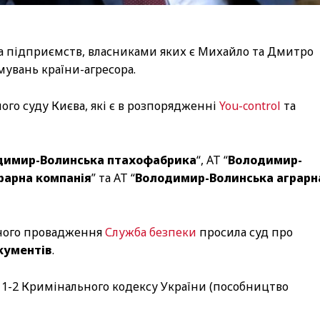
а підприємств, власниками яких є Михайло та Дмитро
увань країни-агресора.
ого суду Києва, які є в розпорядженні
You-control
та
димир-Волинська птахофабрика
“, АТ “
Володимир-
рарна компанія
” та АТ “
Володимир-Волинська аграрн
ьного провадження
Служба безпеки
просила суд про
кументів
.
 111-2 Кримінального кодексу України (пособництво