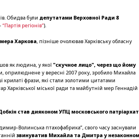
ів. Обидва були
депутатами Верховної Ради 8
–
“Партія регіонів”
).
мера Харкова
, пізніше очолював Харківську обласну
шов як людина, у якої
"скучное лицо", через що йому
и, оприлюднене у вересні 2007 року, зробило Михайла
ші крилаті фрази, які стали золотими цитатами
ар Харківської міської ради та майбутній мер Геннадій
Добкін став дияконом УПЦ московського патріархат
одимир-Волинська птахофабрика”, свого часу заснували
станній
звинуватив Михайла та Дмитра у незаконно