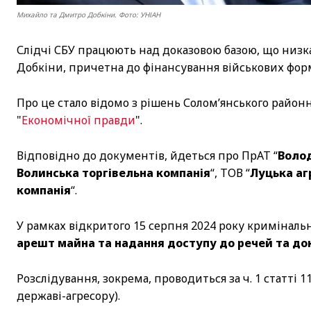
Михайло та Дмитро Добкіни. Фото: УНІАН
Слідчі СБУ працюють над доказовою базою, що низк
Добкіни, причетна до фінансування військових форм
Про це стало відомо з рішень Солом’янського районн
"
Економічної правди
".
Відповідно до документів, йдеться про ПрАТ “
Воло
Волинська торгівельна компанія
“, ТОВ “
Луцька аг
компанія
“.
У рамках відкритого 15 серпня 2024 року кримінал
арешт майна та надання доступу до речей та до
Розслідування, зокрема, проводиться за ч. 1 статті
державі-агресору).