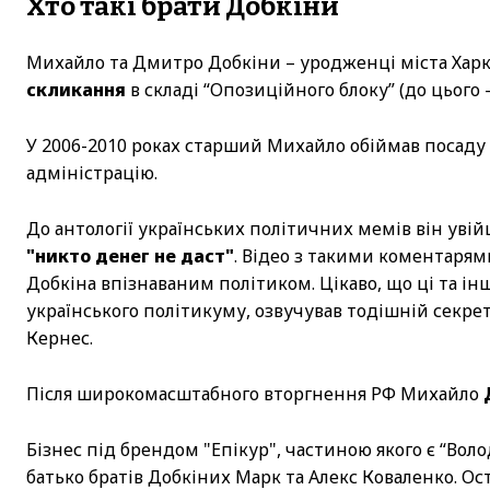
Хто такі брати Добкіни
Михайло та Дмитро Добкіни – уродженці міста Харк
скликання
в складі “Опозиційного блоку” (до цього 
У 2006-2010 роках старший Михайло обіймав посаду
адміністрацію.
До антології українських політичних мемів він увій
"никто денег не даст"
. Відео з такими коментарям
Добкіна впізнаваним політиком. Цікаво, що ці та ін
українського політикуму, озвучував тодішній секрет
Кернес.
Після широкомасштабного вторгнення РФ Михайло
Бізнес під брендом "Епікур", частиною якого є “Вол
батько братів Добкіних Марк та Алекс Коваленко. О