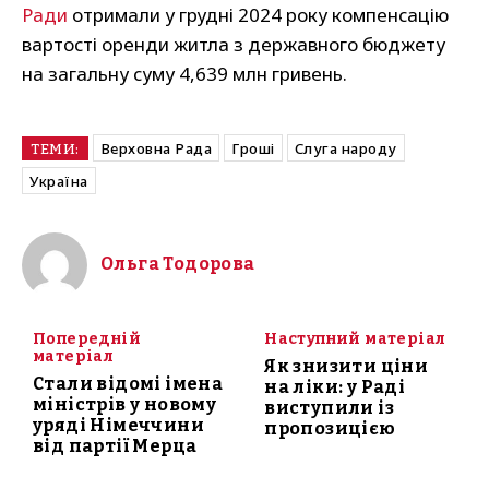
Ради
отримали у грудні 2024 року компенсацію
вартості оренди житла з державного бюджету
на загальну суму 4,639 млн гривень.
Верховна Рада
Гроші
Слуга народу
ТЕМИ:
Україна
Ольга Тодорова
Попередній
Наступний матеріал
матеріал
Як знизити ціни
Стали відомі імена
на ліки: у Раді
міністрів у новому
виступили із
уряді Німеччини
пропозицією
від партії Мерца