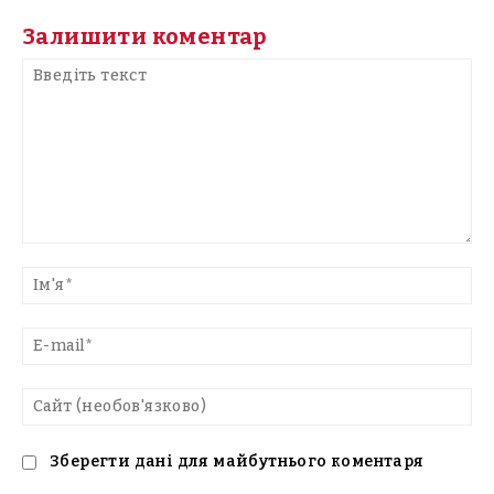
Залишити коментар
Введіть
текст
Ім'
E-
mai
Са
(н
Зберегти дані для майбутнього коментаря