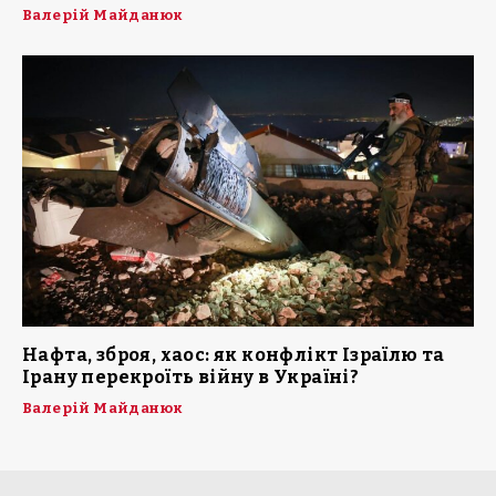
Валерій Майданюк
Нафта, зброя, хаос: як конфлікт Ізраїлю та
Ірану перекроїть війну в Україні?
Валерій Майданюк