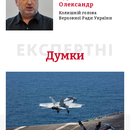
Олександр
Колишній голова
Верховної Ради України
ЕКСПЕРТНІ
Думки