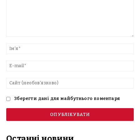
Введіть
текст
Ім'
E-
mai
Са
(н
Зберегти дані для майбутнього коментаря
Останні новини