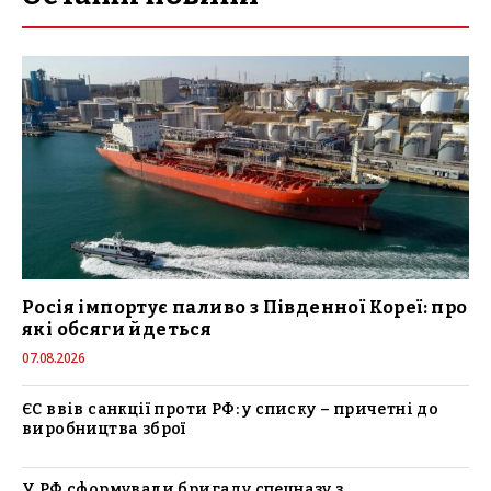
Росія імпортує паливо з Південної Кореї: про
які обсяги йдеться
07.08.2026
ЄС ввів санкції проти РФ: у списку – причетні до
виробництва зброї
У РФ сформували бригаду спецназу з