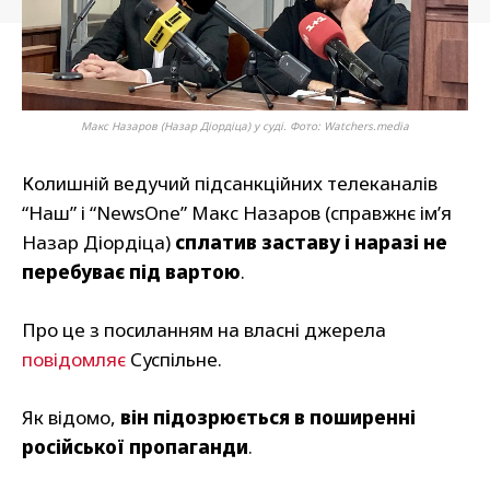
Макс Назаров (Назар Діордіца) у суді. Фото: Watchers.media
Колишній ведучий підсанкційних телеканалів
“Наш” і “NewsOne” Макс Назаров (справжнє ім’я
Назар Діордіца)
сплатив заставу і наразі не
перебуває під вартою
.
Про це з посиланням на власні джерела
повідомляє
Суспільне.
Як відомо,
він підозрюється в поширенні
російської пропаганди
.