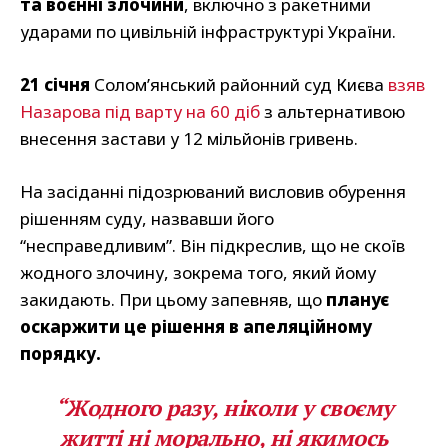
та воєнні злочини
, включно з ракетними
ударами по цивільній інфраструктурі України.
21 січня
Соломʼянський районний суд Києва
взяв
Назарова під варту на 60 діб
з альтернативою
внесення застави у 12 мільйонів гривень.
На засіданні підозрюваний висловив обурення
рішенням суду, назвавши його
“несправедливим”. Він підкреслив, що не скоїв
жодного злочину, зокрема того, який йому
закидають. При цьому запевняв, що
планує
оскаржити це рішення в апеляційному
порядку.
“Жодного разу, ніколи у своєму
житті
ні морально, ні якимось