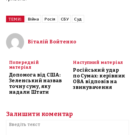
Війна
Росія
СБУ
Суд
ТЕМИ:
Віталій Войтенко
Попередній
Наступний матеріал
матеріал
Російський удар
Допомога від США:
по Сумах: керівник
Зеленський назвав
ОВА відповів на
точну суму, яку
звинувачення
надали Штати
Залишити коментар