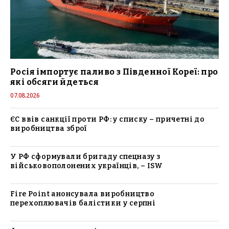
Росія імпортує паливо з Південної Кореї: про
які обсяги йдеться
07.08.2026
ЄС ввів санкції проти РФ: у списку – причетні до
виробництва зброї
У РФ сформували бригаду спецназу з
військовополонених українців, – ISW
Fire Point анонсувала виробництво
перехоплювачів балістики у серпні