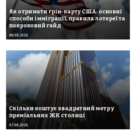
Як отримати грін-карту США: основні
способи імміграції, правила лотереї та
покроковий гайд
08.08.2026
Скільки коштує квадратний метр у
преміальних ЖК столиці
07.08.2026