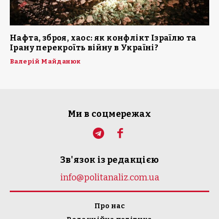
Нафта, зброя, хаос: як конфлікт Ізраїлю та
Ірану перекроїть війну в Україні?
Валерій Майданюк
Ми в соцмережах
Зв'язок із редакцією
info@politanaliz.com.ua
Про нас