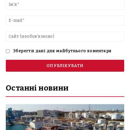
текст
Ім'
E-
mai
Са
(н
Зберегти дані для майбутнього коментаря
Останні новини