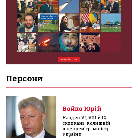
Персони
Бойко Юрій
Нардеп VI, VIII й IX
скликань, колишній
віцепремʼєр-міністр
України