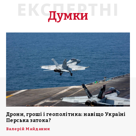
ЕКСПЕРТНІ
Думки
Дрони, гроші і геополітика: навіщо Україні
Перська затока?
Валерій Майданюк