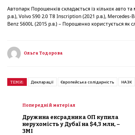
Автопарк Порошенків складається із кількох авто та
р.в.), Volvo S90 2.0 T8 Inscription (2021 р.в.), Merced
Benz S600L (2015 р.в.) – Порошенко користується як 
Ольга Тодорова
Декларації
Європейська солідарність
НАЗК
ТЕМИ:
Попередній матеріал
Дружина ексрадника ОП купила
нерухомість у Дубаї на $4,3 млн, –
ЗМІ