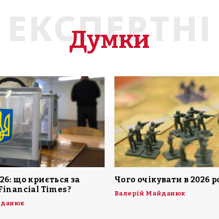
ЕКСПЕРТНІ
Думки
26: що криється за
Чого очікувати в 2026 р
Financial Times?
Валерій Майданюк
йданюк