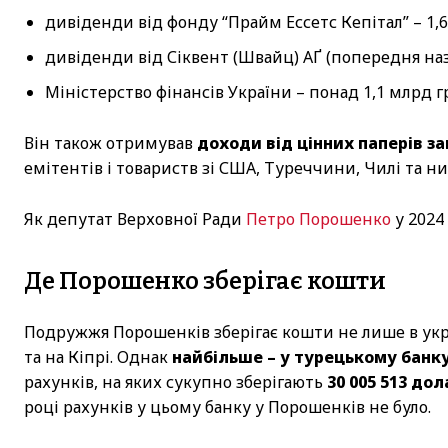
дивіденди від фонду “Прайм Ессетс Кепітал” – 1,6
дивіденди від Сіквент (Швайц) АҐ (попередня наз
Міністерство фінансів України – понад 1,1 млрд г
Він також отримував
доходи від цінних паперів за
емітентів і товариств зі США, Туреччини, Чилі та ни
Як депутат Верховної Ради
Петро Порошенко
у 2024
Де Порошенко зберігає кошти
Подружжя Порошенків зберігає кошти не лише в украї
та на Кіпрі. Однак
найбільше – у турецькому банку
рахунків, на яких сукупно зберігають
30 005 513 дол
році рахунків у цьому банку у Порошенків не було.