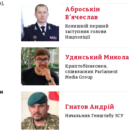
),
Аброськін
В’ячеслав
Колишній перший
заступник голови
Нацполіції
Удянський Микола
Криптобізнесмен,
співвласник Parlament
Media Group
ин
Гнатов Андрій
Начальник Генштабу ЗСУ