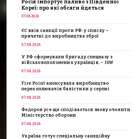
Росія імпортує паливо з Південної
Кореї: про які обсяги йдеться
07.08.2026
ЄС ввів санкції проти РФ: у списку –
причетні до виробництва зброї
07.08.2026
У РФ сформували бригаду спецназу з
військовополонених українців, – ISW
07.08.2026
Fire Point анонсувала виробництво
перехоплювачів балістики у серпні
07.08.2026
Федоров усе ще сподівається знову очолити
Міністерство оборони
07.08.2026
Україна готує спеціальну санкційну