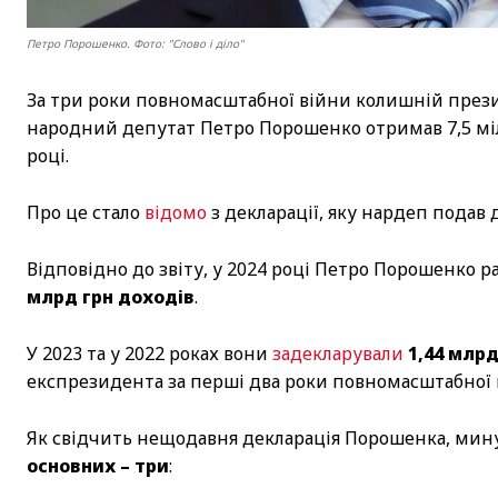
Петро Порошенко. Фото: "Слово і діло"
За три роки повномасштабної війни колишній презид
народний депутат Петро Порошенко отримав 7,5 міл
році.
Про це стало
відомо
з декларації, яку нардеп подав д
Відповідно до звіту, у 2024 році Петро Порошенко
млрд грн доходів
.
У 2023 та у 2022 роках вони
задекларували
1,44 млрд
експрезидента за перші два роки повномасштабної 
Як свідчить нещодавня декларація Порошенка, мину
основних – три
: