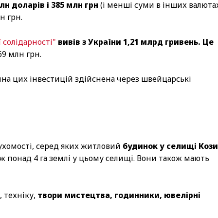
лн доларів і 385 млн грн
(і менші суми в інших валютах
н грн.
 солідарності"
вивів з України 1,21 млрд гривень. Це
69 млн грн.
тина цих інвестицій здійснена через швейцарські
ухомості, серед яких житловий
будинок у селищі Коз
кож понад 4 га землі у цьому селищі. Вони також мають
 техніку,
твори мистецтва, годинники, ювелірні