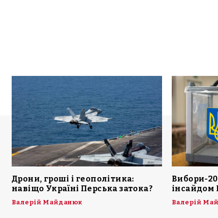
Дрони, гроші і геополітика:
Вибори-20
навіщо Україні Перська затока?
інсайдом 
Валерій Майданюк
Валерій Ма