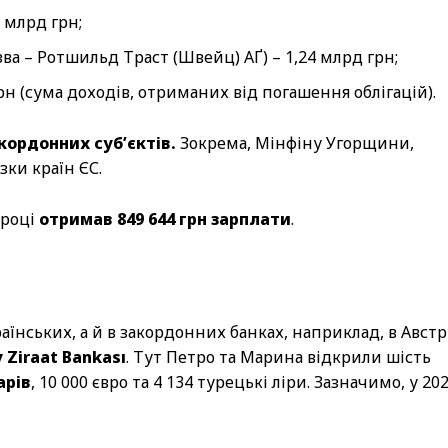
 млрд грн;
ва – Ротшильд Траст (Швейц) АҐ) – 1,24 млрд грн;
рн (сума доходів, отриманих від погашення облігацій).
кордонних суб’єктів.
Зокрема, Мінфіну Угорщини,
зки країн ЄС.
 році
отримав 849 644 грн зарплати
.
нських, а й в закордонних банках, наприклад, в Австр
 Ziraat Bankası
. Тут Петро та Марина відкрили шість
арів
, 10 000 євро та 4 134 турецькі ліри. Зазначимо, у 20