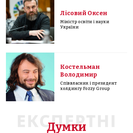
Лісовий Оксен
Міністр освіти і науки
України
Костельман
Володимир
Співвласник і президент
холдингу Fozzy Group
ЕКСПЕРТНІ
Думки