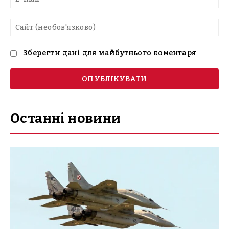
mai
Са
(н
Зберегти дані для майбутнього коментаря
Останні новини