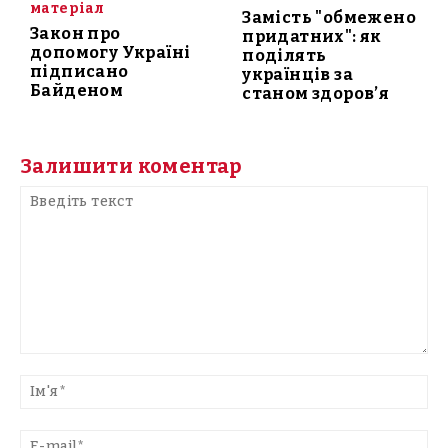
матеріал
Замість "обмежено
Закон про
придатних": як
допомогу Україні
поділять
підписано
українців за
Байденом
станом здоров’я
Залишити коментар
Введіть
текст
Ім'
E-