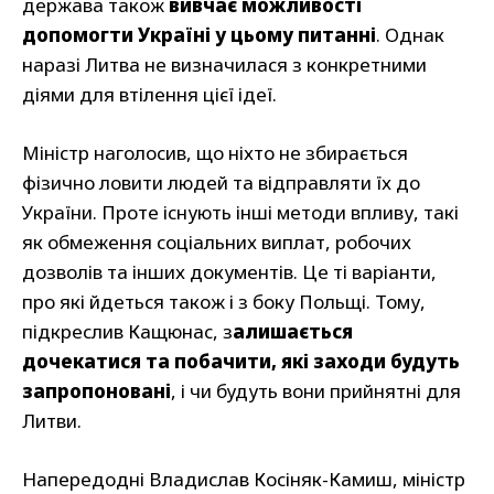
держава також
вивчає можливості
допомогти Україні у цьому питанні
. Однак
наразі Литва не визначилася з конкретними
діями для втілення цієї ідеї.
Міністр наголосив, що ніхто не збирається
фізично ловити людей та відправляти їх до
України. Проте існують інші методи впливу, такі
як обмеження соціальних виплат, робочих
дозволів та інших документів. Це ті варіанти,
про які йдеться також і з боку Польщі. Тому,
підкреслив Кащюнас, з
алишається
дочекатися та побачити, які заходи будуть
запропоновані
, і чи будуть вони прийнятні для
Литви.
Напередодні Владислав Косіняк-Камиш, міністр