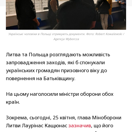
Українські чоловіки в Польщі отримують документи. Фото: Robert Kowalewski /
Agencja Wyborcza
Литва та Польща розглядають можливість
запровадження заходів, які б спонукали
українських громадян призовного віку до
повернення на Батьківщину.
На цьому наголосили міністри оборони обох
країн.
Зокрема, сьогодні, 25 квітня, глава Міноборони
Литви Лаурінас Кащюнас
зазначив
, що його