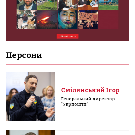
Персони
Смілянський Ігор
Генеральний директор
"Укрпошти"