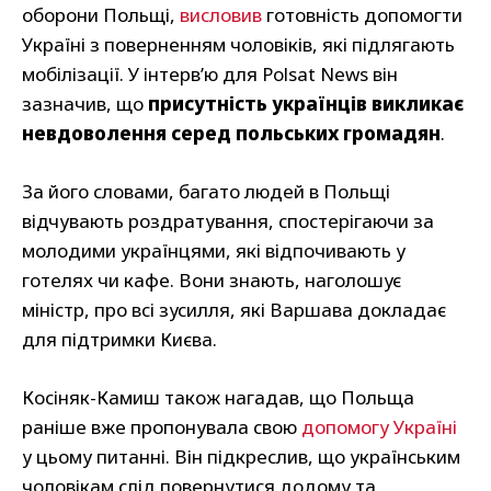
оборони Польщі,
висловив
готовність допомогти
Україні з поверненням чоловіків, які підлягають
мобілізації. У інтерв’ю для Polsat News він
зазначив, що
присутність українців викликає
невдоволення серед польських громадян
.
За його словами, багато людей в Польщі
відчувають роздратування, спостерігаючи за
молодими українцями, які відпочивають у
готелях чи кафе. Вони знають, наголошує
міністр, про всі зусилля, які Варшава докладає
для підтримки Києва.
Косіняк-Камиш також нагадав, що Польща
раніше вже пропонувала свою
допомогу Україні
у цьому питанні. Він підкреслив, що українським
чоловікам слід повернутися додому та