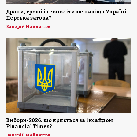
Дрони, гроші і геополітика: навіщо Україні
Перська затока?
Валерій Майданюк
Вибори-2026: що криється за інсайдом
Financial Times?
Валерій Майданюк