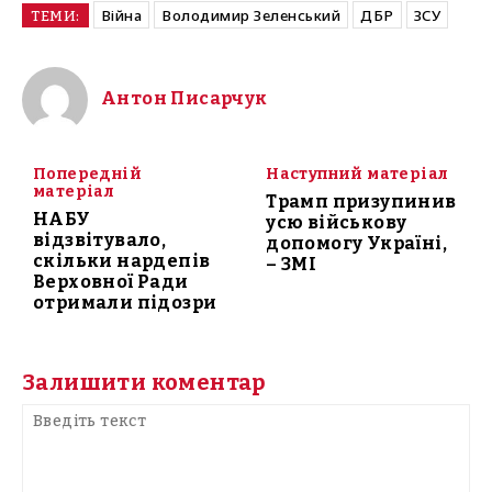
Війна
Володимир Зеленський
ДБР
ЗСУ
ТЕМИ:
Антон Писарчук
Попередній
Наступний матеріал
матеріал
Трамп призупинив
НАБУ
усю військову
відзвітувало,
допомогу Україні,
скільки нардепів
– ЗМІ
Верховної Ради
отримали підозри
Залишити коментар