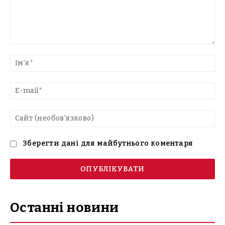
Введіть
текст
Ім'
E-
mai
Са
(н
Зберегти дані для майбутнього коментаря
Останні новини