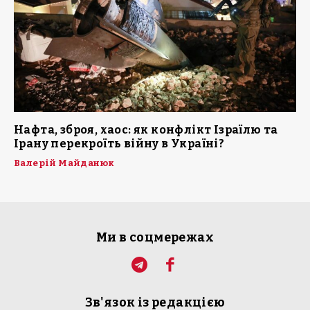
Нафта, зброя, хаос: як конфлікт Ізраїлю та
Ірану перекроїть війну в Україні?
Валерій Майданюк
Ми в соцмережах
Зв'язок із редакцією