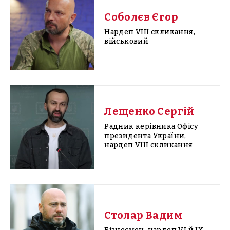
Соболєв Єгор
Нардеп VIII скликання,
військовий
Лещенко Сергій
Радник керівника Офісу
президента України,
нардеп VIII скликання
Столар Вадим