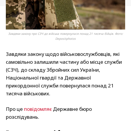
Завдяки закону про СЗЧ до війська повернулася понад 21 тисяча бійців. Фото:
Depositphotos
Завдяки закону щодо військовослужбовців, які
самовільно залишили частину або місце служби
(СЗЧ), до складу Збройних сил України,
Національної гвардії та Державної
прикордонної служби повернулася понад 21
тисяча військових.
Про це
повідомляє
Державне бюро
розслідувань.