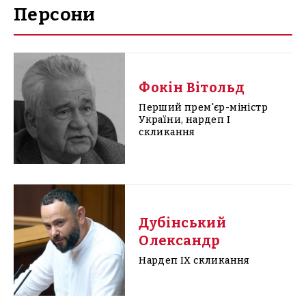
Персони
Фокін Вітольд
Перший прем'єр-міністр
України, нардеп I
скликання
Дубінський
Олександр
Нардеп IX скликання