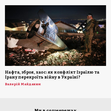
Нафта, зброя, хаос: як конфлікт Ізраїлю та
Ірану перекроїть війну в Україні?
Валерій Майданюк
Ми в соцмережах