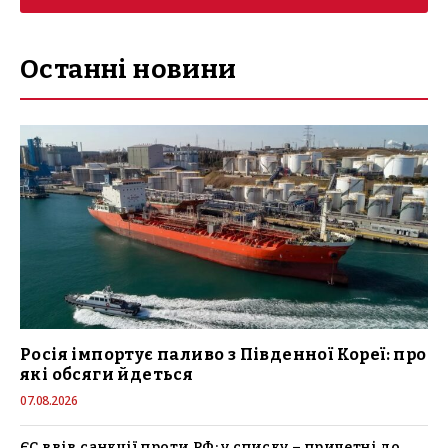
Останні новини
Росія імпортує паливо з Південної Кореї: про
які обсяги йдеться
07.08.2026
ЄС ввів санкції проти РФ: у списку – причетні до