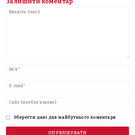
Залишити коментар
Введіть
текст
Ім'
E-
mai
Са
(н
Зберегти дані для майбутнього коментаря