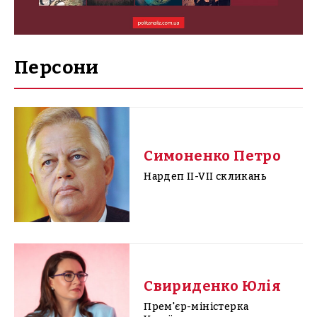
Персони
Симоненко Петро
Нардеп II-VII скликань
Свириденко Юлія
Прем'єр-міністерка