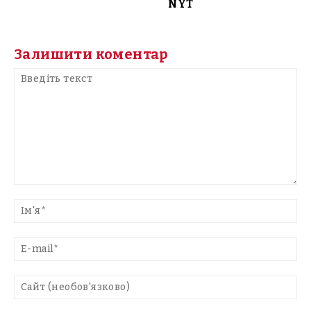
NYT
Залишити коментар
Введіть
текст
Ім'
E-
mai
Са
(н