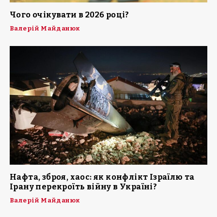
Чого очікувати в 2026 році?
Валерій Майданюк
Нафта, зброя, хаос: як конфлікт Ізраїлю та
Ірану перекроїть війну в Україні?
Валерій Майданюк