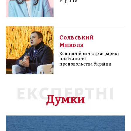
України
Сольський
Микола
Колишній міністр аграрної
політики та
продовольства України
ЕКСПЕРТНІ
Думки