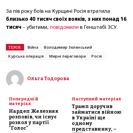
За пів року боїв на Курщині Росія втратила
близько 40 тисяч своїх вояків, з них понад 16
тисяч
– убитими,
повідомили
в Генштабі ЗСУ.
Війна
Володимир Зеленський
ТЕМИ:
Курська операція
Мирні переговори
Росія
Ольга Тодорова
Попередній
Наступний матеріал
матеріал
Трамп доручив
Нардеп Железняк
займатися війною
розповів, чи існує
в Україні ще
розкол у партії
одному
"Голос"
представнику, –