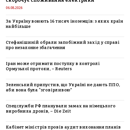
скорочує споживання електрики
06.08.2026
За Україну воюють 16 тисяч іноземців: з яких країн
найбільше
Стефанішиній обрали запобіжний захід у справі
про незаконне збагачення
Іран може отримати поступку в контролі
Ормузької протоки, – Reuters
Зеленський припустив, що Україні не дають ППО,
аби вона була “зговірливою”
Спецслужби РФ планували замах на німецького
виробника дронів, – Die Zeit
Кабінет міністрів провів аудит виконання планів