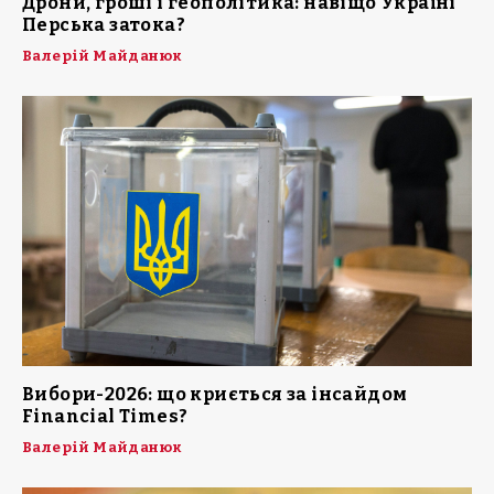
Дрони, гроші і геополітика: навіщо Україні
Перська затока?
Валерій Майданюк
Вибори-2026: що криється за інсайдом
Financial Times?
Валерій Майданюк