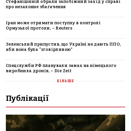
Стефанішиній обрали запобіжний захід у справі
про незаконне збагачення
Іран може отримати поступку в контролі
Ормузької протоки, – Reuters
Зеленський припустив, що Україні не дають ППО,
аби вона була “зговірливою”
Спецслужби РФ планували замах на німецького
виробника дронів, – Die Zeit
БІЛЬШЕ
Публікації