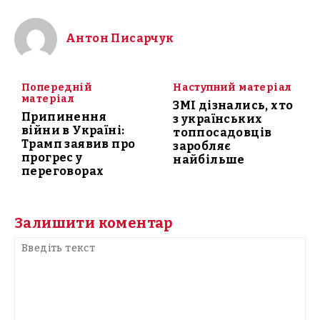
Антон Писарчук
Попередній
Наступний матеріал
матеріал
ЗМІ дізнались, хто
Припинення
з українських
війни в Україні:
топпосадовців
Трамп заявив про
заробляє
прогрес у
найбільше
переговорах
Залишити коментар