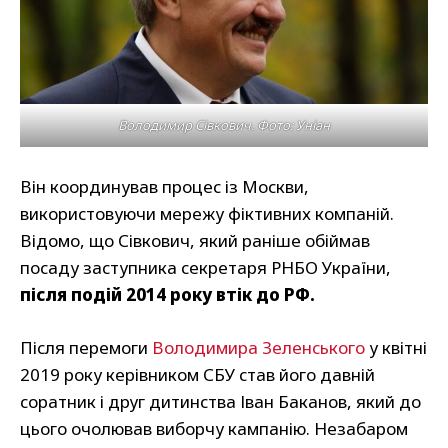
Володимир Сівкович. Фото: Уніан
Він координував процес із Москви,
використовуючи мережу фіктивних компаній.
Відомо, що Сівкович, який раніше обіймав
посаду заступника секретаря РНБО України,
після подій 2014 року втік до РФ.
Після перемоги
Володимира Зеленського
у квітні
2019 року керівником СБУ став його давній
соратник і друг дитинства Іван Баканов, який до
цього очолював виборчу кампанію. Незабаром