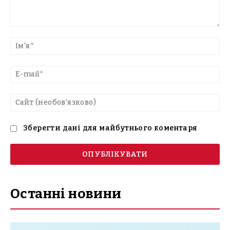
Введіть
текст
Ім'
E-
mai
Са
(н
Зберегти дані для майбутнього коментаря
Останні новини