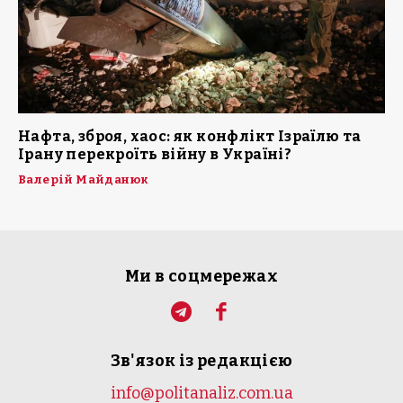
Нафта, зброя, хаос: як конфлікт Ізраїлю та
Ірану перекроїть війну в Україні?
Валерій Майданюк
Ми в соцмережах
Зв'язок із редакцією
info@politanaliz.com.ua