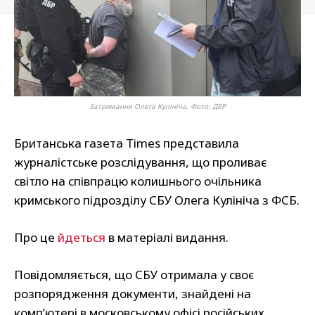
Затримання Олега Кулініча. Фото: ДБР
Британська газета Times представила
журналістське розслідування, що проливає
світло на співпрацю колишнього очільника
кримського підрозділу СБУ Олега Кулініча з ФСБ.
Про це
йдеться
в матеріалі видання.
Повідомляється, що СБУ отримала у своє
розпорядження документи, знайдені на
комп’ютері в московському офісі російських