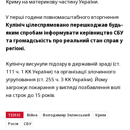
Криму на материкову частину України.
У перші години повномасштабного вторгнення
Кулініч цілеспрямовано перешкоджав будь-
яким спробам інформувати керівництво СБУ
та громадськість про реальний стан справ у
регіоні.
Кулінічу висунули підозру в державній зраді (ст.
111 ч. 1 КК України) та організації злочинного
угруповання (ст. 255 ч. 3 КК України). Йому
загрожує покарання у вигляді позбавлення волі
на строк до 15 років.
Війна
Володимир Зеленський
Крим
ТЕМИ:
Росія
СБУ