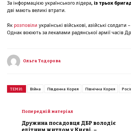
За інформацією українського лідера
, із трьох бриг
дві мають великі втрати.
Як
розповіли
українські військові, азійські солдати 
Однак воюють за лекалами радянської армії часів Дру
Ольга Тодорова
Війна
Південна Корея
Північна Корея
Росі
ТЕМИ:
Попередній матеріал
Дружина посадовця ДБР володіє
елітним житлом у Києві, –