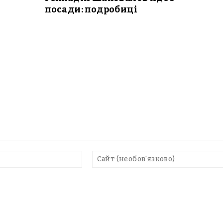
посади: подробиці
E-
mail*