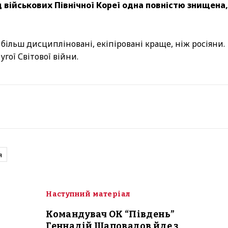
ад військових Північної Кореї одна повністю знищена,
– більш дисципліновані, екіпіровані краще, ніж росіяни.
гої Світової війни.
я
Наступний матеріал
Командувач ОК “Південь”
Геннадій Шаповалов йде з