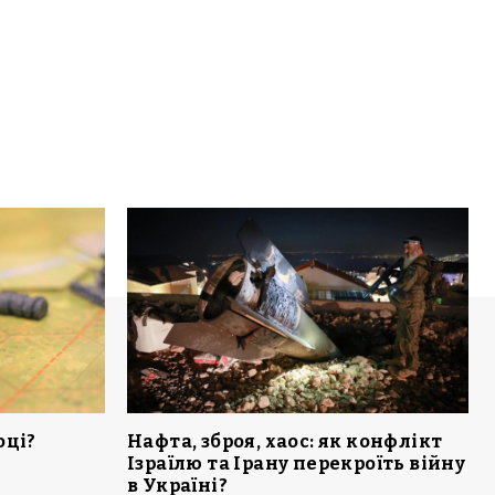
оці?
Нафта, зброя, хаос: як конфлікт
Ізраїлю та Ірану перекроїть війну
в Україні?