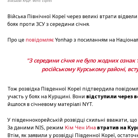
Військові КНДР. Фото: Expres
Війська Північної Кореї через великі втрати відвели
боях проти ЗСУ з середини січня.
Про це
повідомляє
Yonhap з посиланням на Національ
"З середини січня не було жодних ознак т
російському Курському районі, всту
Тож розвідка Південної Кореї підтвердила повідомл
участь у боях на Курщині. Вони
відступили через в
йшлося в січневому матеріалі NYT.
У південнокорейській розвідці схильні вважати, що в
За даними NIS, режим
Кім Чен Ина
втратив на Кур
Втім, як заявили у розвідці Південної Кореї, остат