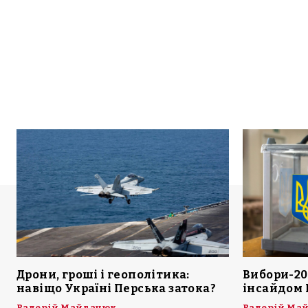
Дрони, гроші і геополітика:
Вибори-20
навіщо Україні Перська затока?
інсайдом 
Валерій Майданюк
Валерій Ма