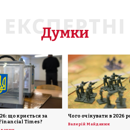
ЕКСПЕРТНІ
Думки
26: що криється за
Чого очікувати в 2026 р
Financial Times?
Валерій Майданюк
йданюк