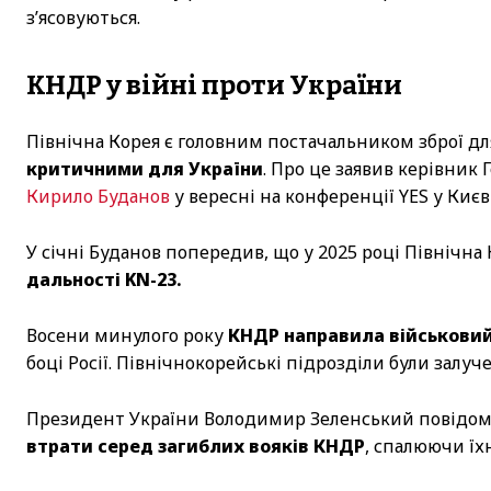
з’ясовуються.
КНДР у війні проти України
Північна Корея є головним постачальником зброї для
критичними для України
. Про це заявив керівник
Кирило Буданов
у вересні на конференції YES у Києві
У січні Буданов попередив, що у 2025 році Північна
дальності KN-23.
Восени минулого року
КНДР направила військовий
боці Росії. Північнокорейські підрозділи були залуче
Президент України Володимир Зеленський повідом
втрати серед загиблих вояків КНДР
, спалюючи їх