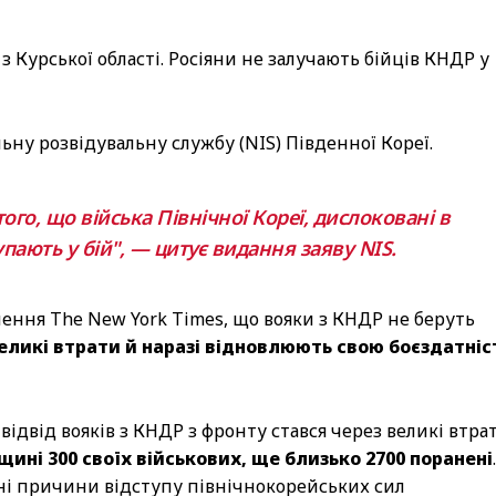
 з Курської області. Росіяни не залучають бійців КНДР у
ну розвідувальну службу (NIS) Південної Кореї.
ого, що війська Північної Кореї, дислоковані в
пають у бій", — цитує видання заяву NIS.
ення The New York Times, що вояки з КНДР не беруть
еликі втрати й наразі відновлюють свою боєздатніс
ідвід вояків з КНДР з фронту стався через великі втрат
щині 300 своїх військових, ще близько 2700 поранені
.
очні причини відступу північнокорейських сил