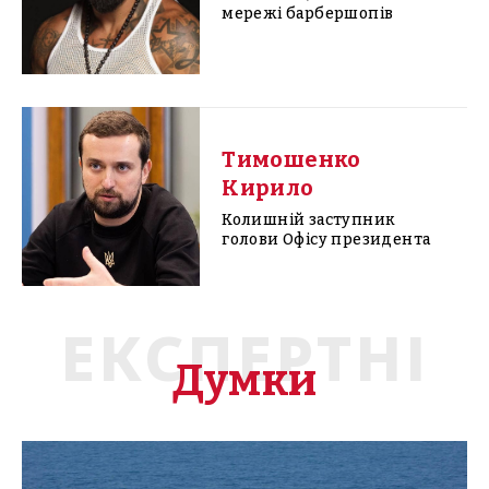
мережі барбершопів
Тимошенко
Кирило
Колишній заступник
голови Офісу президента
ЕКСПЕРТНІ
Думки