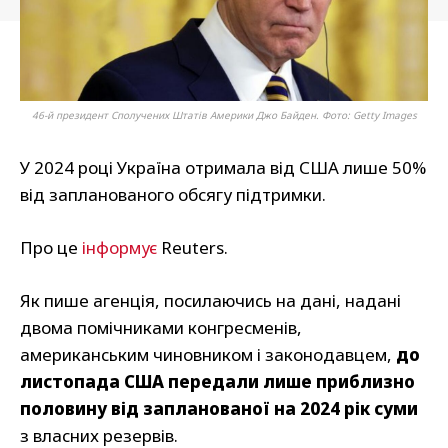
46-й президент Сполучених Штатів Америки Джо Байден. Фото: Getty Images
У 2024 році Україна отримала від США лише 50%
від запланованого обсягу підтримки.
Про це
інформує
Reuters.
Як пише агенція, посилаючись на дані, надані
двома помічниками конгресменів,
американським чиновником і законодавцем,
до
листопада США передали лише приблизно
половину від запланованої на 2024 рік суми
з власних резервів.