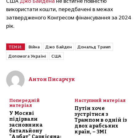
США
Джо Байдена
не встигне повністю
використати кошти, передбачені в межах
затвердженого Конгресом фінансування за 2024
рік.
Війна
Джо Байден
Дональд Трамп
ТЕМИ:
Допомога Україні
США
Антон Писарчук
Попередній
Наступний матеріал
матеріал
Путін хоче
У Москві
зустрітися з
підірвали
Трампом в одній із
засновника
двох арабських
батальйону
країн, – ЗМІ
"Арбат" Саркісяна: