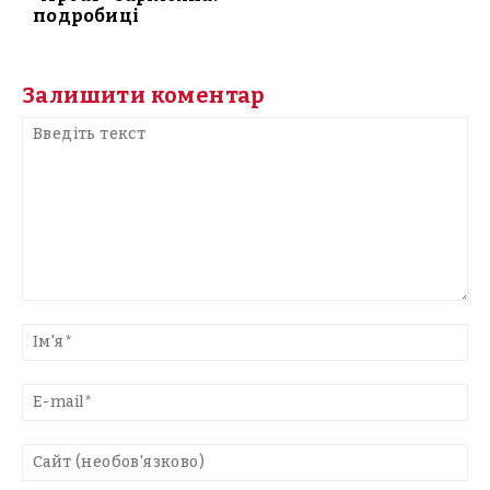
подробиці
Залишити коментар
Введіть
текст
Ім'
E-
mai
Са
(н