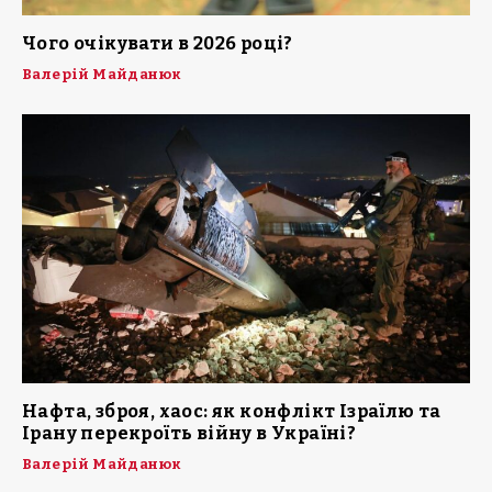
Чого очікувати в 2026 році?
Валерій Майданюк
Нафта, зброя, хаос: як конфлікт Ізраїлю та
Ірану перекроїть війну в Україні?
Валерій Майданюк