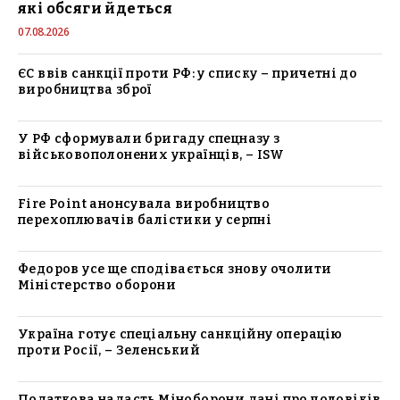
які обсяги йдеться
07.08.2026
ЄС ввів санкції проти РФ: у списку – причетні до
виробництва зброї
У РФ сформували бригаду спецназу з
військовополонених українців, – ISW
Fire Point анонсувала виробництво
перехоплювачів балістики у серпні
Федоров усе ще сподівається знову очолити
Міністерство оборони
Україна готує спеціальну санкційну операцію
проти Росії, – Зеленський
Податкова надасть Міноборони дані про чоловіків