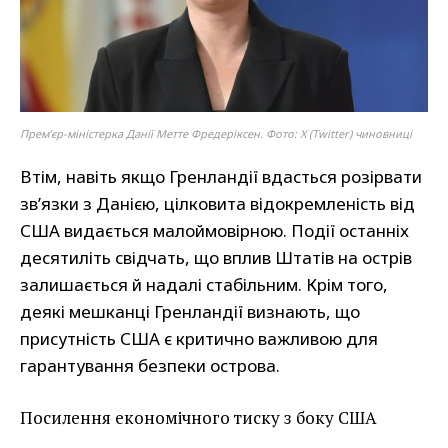
Премʼєр-міністерка Данії Метте Фредеріксен. Фото: X (Twitter) чиновниці
Втім, навіть якщо Гренландії вдасться розірвати
зв’язки з Данією, цілковита відокремленість від
США видається малоймовірною. Події останніх
десятиліть свідчать, що вплив Штатів на острів
залишається й надалі стабільним. Крім того,
деякі мешканці Гренландії визнають, що
присутність США є критично важливою для
гарантування безпеки острова.
Посилення економічного тиску з боку США