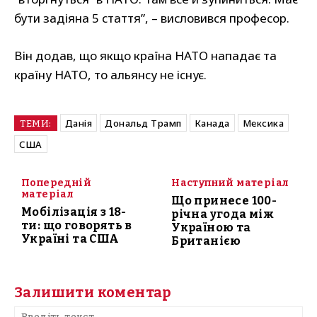
бути задіяна 5 стаття”, – висловився професор.
Він додав, що якщо країна НАТО нападає та
країну НАТО, то альянсу не існує.
Данія
Дональд Трамп
Канада
Мексика
ТЕМИ:
США
Попередній
Наступний матеріал
матеріал
Що принесе 100-
Мобілізація з 18-
річна угода між
ти: що говорять в
Україною та
Україні та США
Британією
Залишити коментар