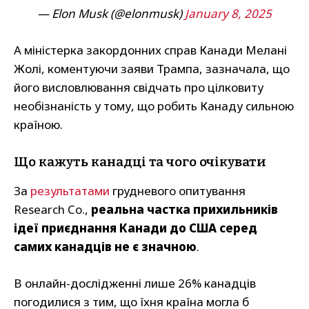
— Elon Musk (@elonmusk)
January 8, 2025
А міністерка закордонних справ Канади Мелані
Жолі, коментуючи заяви Трампа, зазначала, що
його висловлювання свідчать про цілковиту
необізнаність у тому, що робить Канаду сильною
країною.
Що кажуть канадці та чого очікувати
За
результатами
грудневого опитування
Research Co.,
реальна частка прихильників
ідеї приєднання Канади до США серед
самих канадців не є значною
.
В онлайн-дослідженні лише 26% канадців
погодилися з тим, що їхня країна могла б