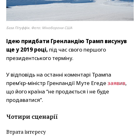
База Пітуффік. Фото: Міноборони США
Ідею придбати Гренландію Трамп висунув
ще у 2019 році,
під час свого першого
президентського терміну.
У відповідь на останні коментарі Трампа
прем’єр-міністр Гренландії Муте Егеде
заявив
,
що його країна “не продається і не буде
продаватися”.
Чотири сценарії
Втрата інтересу