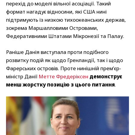
перехід до моделі вільної асоціації. Такий
формат нагадує відносини, які США нині
підтримують із низкою тихоокеанських держав,
зокрема Маршалловими Островами,
Федеративними Штатами Мікронезії та Палау.
Раніше Данія виступала проти подібного
розвитку подій як щодо Гренландії, так і щодо
Фарерських островів. Проте нинішній прем’єр-
міністр Данії
Метте Фредеріксен
демонструє
менш жорстку позицію з цього питання
.