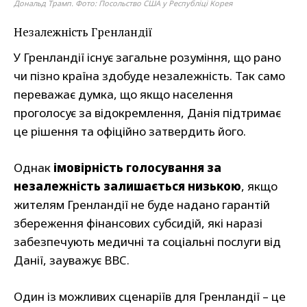
Дональд Трамп. Фото: Посольство США у Республіці Корея
Незалежність Гренландії
У Гренландії існує загальне розуміння, що рано
чи пізно країна здобуде незалежність. Так само
переважає думка, що якщо населення
проголосує за відокремлення, Данія підтримає
це рішення та офіційно затвердить його.
Однак
імовірність голосування за
незалежність залишається низькою
, якщо
жителям Гренландії не буде надано гарантій
збереження фінансових субсидій, які наразі
забезпечують медичні та соціальні послуги від
Данії, зауважує BBC.
Один із можливих сценаріїв для Гренландії – це