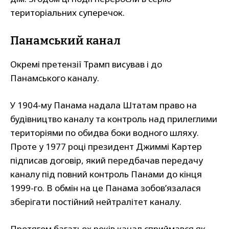
територіальних суперечок.
Панамський канал
Окремі претензії Трамп висував і до
Панамського каналу.
У 1904-му Панама надала Штатам право на
будівництво каналу та контроль над прилеглими
територіями по обидва боки водного шляху.
Проте у 1977 році президент Джиммі Картер
підписав договір, який передбачав передачу
каналу під повний контроль Панами до кінця
1999-го. В обмін на це Панама зобов’язалася
зберігати постійний нейтралітет каналу.
Протягом багатьох років канал сприймався як