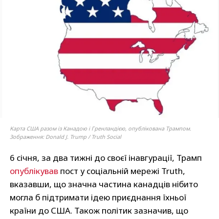
Карта США разом із Канадою і Гренландією, опублікована Трампом.
Зображення: Donald J. Trump / Truth Social
6 січня, за два тижні до своєї інавгурації, Трамп
опублікував
пост у соціальній мережі Truth,
вказавши, що значна частина канадців нібито
могла б підтримати ідею приєднання їхньої
країни до США. Також політик зазначив, що