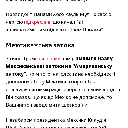
Президент Панами Хосе Рауль Муліно своєю
чергою
підкреслив
, що канал "є і
залишатиметься під контролем Панами".
Мексиканська затока
7 січня Трамп
висловив
намір
змінити назву
Мексиканської затоки на “Американську
затоку”
. Крім того, наголосив на необхідності
допомоги з боку Мексики в боротьбі з
нелегальною імміграцією через спільний кордон.
Він сказав, що якщо Мехіко не допоможе, то
Вашингтон введе мита для країни.
Незабаром президентка Мексики Клаудія
Шейнбаум, продемонструвавши карти XVII