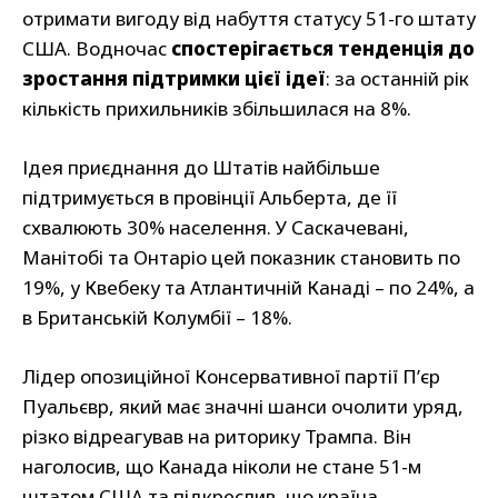
отримати вигоду від набуття статусу 51-го штату
США. Водночас
спостерігається тенденція до
зростання підтримки цієї ідеї
: за останній рік
кількість прихильників збільшилася на 8%.
Ідея приєднання до Штатів найбільше
підтримується в провінції Альберта, де її
схвалюють 30% населення. У Саскачевані,
Манітобі та Онтаріо цей показник становить по
19%, у Квебеку та Атлантичній Канаді – по 24%, а
в Британській Колумбії – 18%.
Лідер опозиційної Консервативної партії П’єр
Пуальєвр, який має значні шанси очолити уряд,
різко відреагував на риторику Трампа. Він
наголосив, що Канада ніколи не стане 51-м
штатом США та підкреслив, що країна