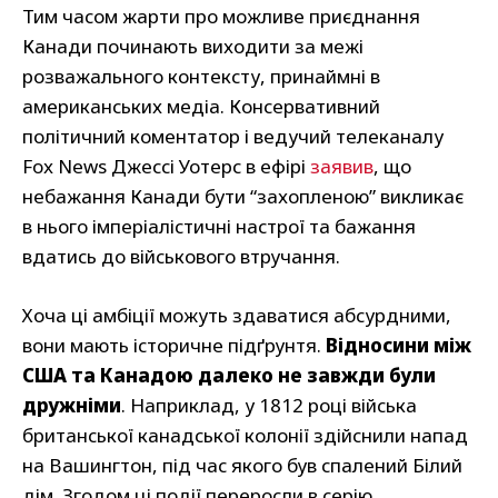
Тим часом жарти про можливе приєднання
Канади починають виходити за межі
розважального контексту, принаймні в
американських медіа. Консервативний
політичний коментатор і ведучий телеканалу
Fox News Джессі Уотерс в ефірі
заявив
, що
небажання Канади бути “захопленою” викликає
в нього імперіалістичні настрої та бажання
вдатись до військового втручання.
Хоча ці амбіції можуть здаватися абсурдними,
вони мають історичне підґрунтя.
Відносини між
США та Канадою далеко не завжди були
дружніми
. Наприклад, у 1812 році війська
британської канадської колонії здійснили напад
на Вашингтон, під час якого був спалений Білий
дім. Згодом ці події переросли в серію