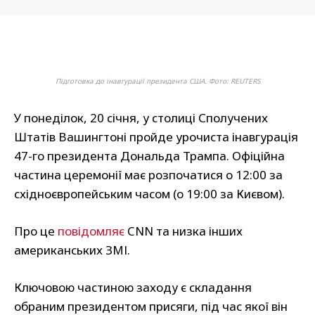
Підготовка до інавгурації президента США. Фото: REUTERS
У понеділок, 20 січня, у столиці Сполучених
Штатів Вашингтоні пройде урочиста інавгурація
47-го президента Дональда Трампа. Офіційна
частина церемонії має розпочатися о 12:00 за
східноєвропейським часом (о 19:00 за Києвом).
Про це
повідомляє
CNN та низка інших
американських ЗМІ.
Ключовою частиною заходу є складання
обраним президентом присяги, під час якої він