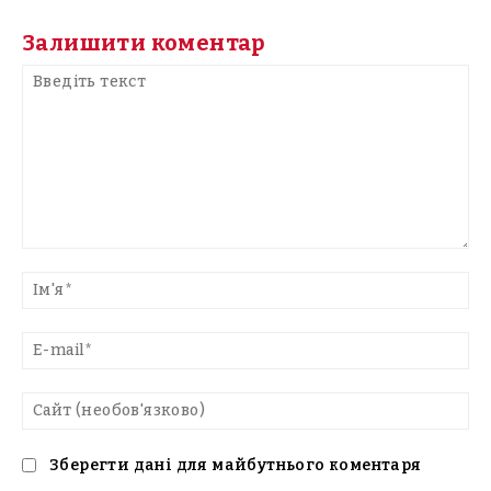
Залишити коментар
Введіть
текст
Ім'
E-
mai
Са
(н
Зберегти дані для майбутнього коментаря