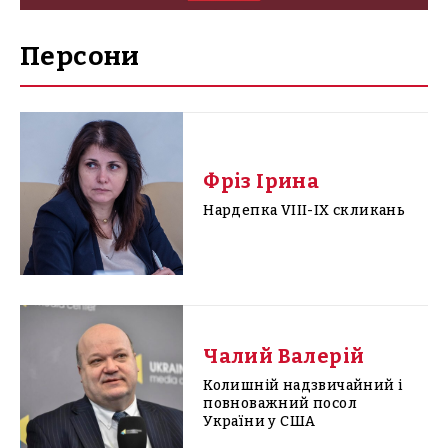
Персони
Фріз Ірина
Нардепка VIII-IX скликань
Чалий Валерій
Колишній надзвичайний і
повноважний посол
України у США