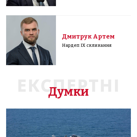
Дмитрук Артем
Нардеп IX скликання
ЕКСПЕРТНІ
Думки