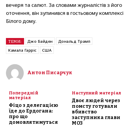
вечеря та салют. За словами журналістів з його
оточення, він зупинився в гостьовому комплексі
Білого дому.
Джо Байден
Дональд Трамп
ТЕМИ:
Камала Гарріс
США
Антон Писарчук
Попередній
Наступний матеріал
матеріал
Двоє людей через
Фіцо з делегацією
помсту готували
їде до Ердогана:
вбивство
про що
заступника глави
домовлятимуться
МОЗ