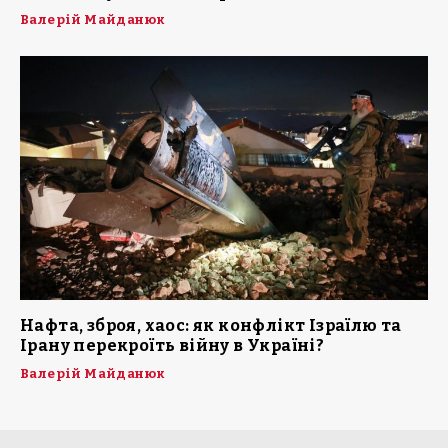
Валерій Майданюк
Нафта, зброя, хаос: як конфлікт Ізраїлю та
Ірану перекроїть війну в Україні?
Валерій Майданюк