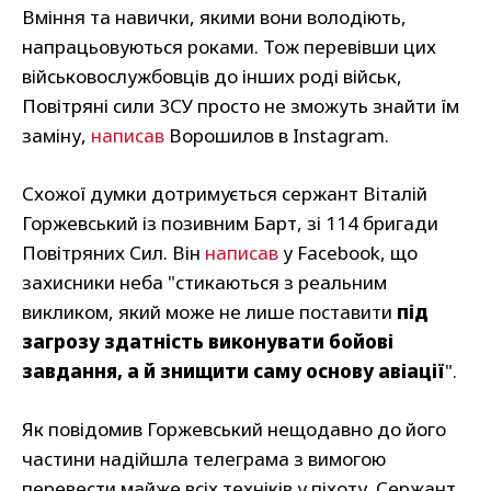
Вміння та навички, якими вони володіють,
напрацьовуються роками. Тож перевівши цих
військовослужбовців до інших роді військ,
Повітряні сили ЗСУ просто не зможуть знайти їм
заміну,
написав
Ворошилов в Instagram.
Схожої думки дотримується сержант Віталій
Горжевський із позивним Барт, зі 114 бригади
Повітряних Сил. Він
написав
у Facebook, що
захисники неба "стикаються з реальним
викликом, який може не лише поставити
під
загрозу здатність виконувати бойові
завдання, а й знищити саму основу авіації
".
Як повідомив Горжевський нещодавно до його
частини надійшла телеграма з вимогою
перевести майже всіх техніків у піхоту. Сержант