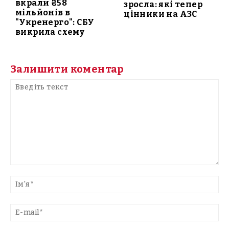
вкрали ₴58
зросла: які тепер
мільйонів в
цінники на АЗС
"Укренерго": СБУ
викрила схему
Залишити коментар
Введіть
текст
Ім'
E-
mai