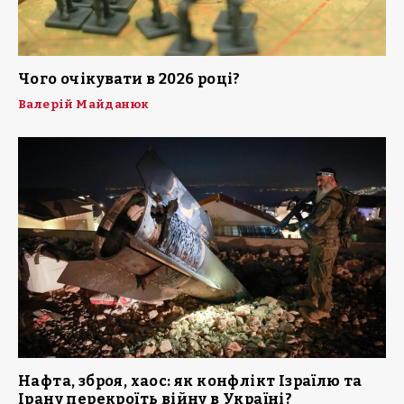
Чого очікувати в 2026 році?
Валерій Майданюк
Нафта, зброя, хаос: як конфлікт Ізраїлю та
Ірану перекроїть війну в Україні?