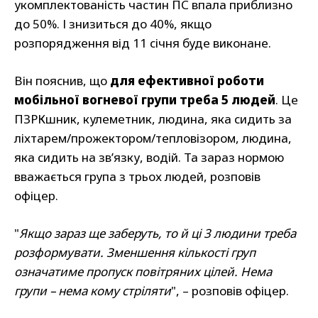
укомплектованість частин ПС впала приблизно
до 50%. І знизиться до 40%, якщо
розпорядження від 11 січня буде виконане.
Він пояснив, що
для ефективної роботи
мобільної вогневої групи треба 5 людей
. Це
ПЗРКшник, кулеметник, людина, яка сидить за
ліхтарем/прожектором/тепловізором, людина,
яка сидить на зв’язку, водій. Та зараз нормою
вважається група з трьох людей, розповів
офіцер.
"
Якщо зараз ще заберуть, то й ці 3 людини треба
розформувати. Зменшення кількості груп
означатиме пропуск повітряних цілей. Нема
групи – нема кому стріляти
", – розповів офіцер.