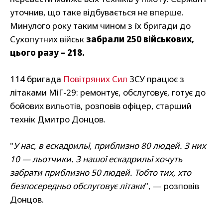
уточнив, що таке відбувається не вперше.
Минулого року таким чином з їх бригади до
Сухопутних військ
забрали 250 військових,
цього разу – 218.
114 бригада
Повітряних Сил
ЗСУ працює з
літаками МіГ-29: ремонтує, обслуговує, готує до
бойових вильотів, розповів офіцер, старший
технік Дмитро Донцов.
"
У нас, в ескадрильї, приблизно 80 людей. З них
10 — льотчики. З нашої ескадрильї хочуть
забрати приблизно 50 людей. Тобто тих, хто
безпосередньо обслуговує літаки
", — розповів
Донцов.