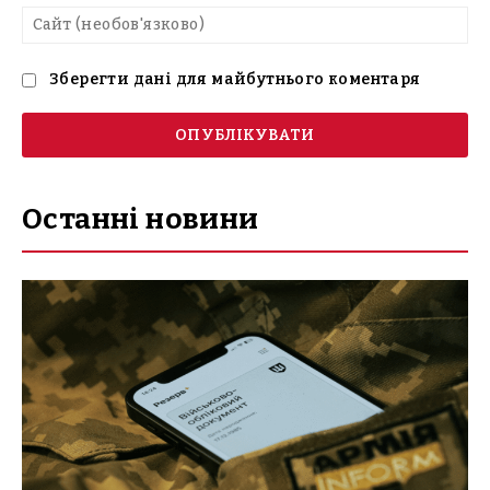
Са
(н
Зберегти дані для майбутнього коментаря
Останні новини