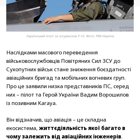
Український пілот за штурвалом F-16. Фото: РБК-Україна
Наслідками масового переведення
військовослужбовців Повітряних Сил ЗСУ до
Сухопутних військ стане зниження боєздатності
авіаційних бригад та мобільних вогневих груп.
Про це заявили низка представників ПС, серед
них – пілот та Герой України Вадим Ворошилов
із позивним Karaya.
Він відзначив, що авіація – це складна
екосистема,
життєдіяльність якої багато в
чому залежить від авіаційних інженерів
.