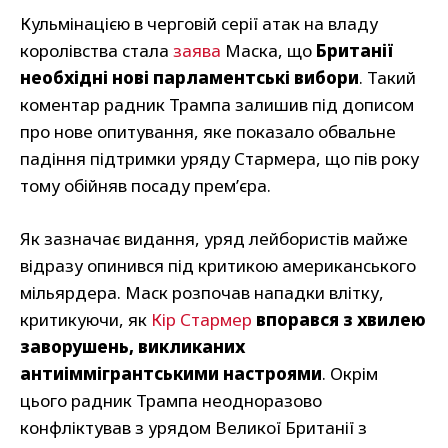
Кульмінацією в черговій серії атак на владу
королівства стала
заява
Маска, що
Британії
необхідні нові парламентські вибори
. Такий
коментар радник Трампа залишив під дописом
про нове опитування, яке показало обвальне
падіння підтримки уряду Стармера, що пів року
тому обійняв посаду прем’єра.
Як зазначає видання, уряд лейбористів майже
відразу опинився під критикою американського
мільярдера. Маск розпочав нападки влітку,
критикуючи, як
Кір Стармер
впорався з хвилею
заворушень, викликаних
антиіммігрантськими настроями
. Окрім
цього радник Трампа неодноразово
конфліктував з урядом Великої Британії з