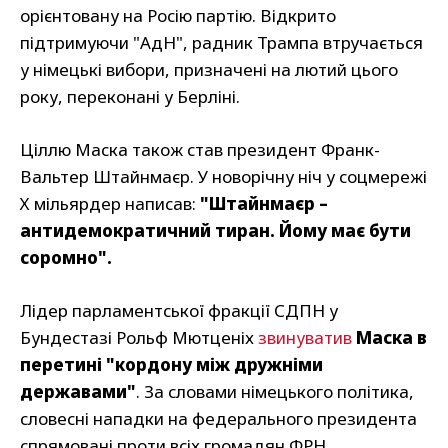
орієнтовану на Росію партію. Відкрито
підтримуючи "АдН", радник Трампа втручається
у німецькі вибори, призначені на лютий цього
року, переконані у Берліні.
Ціллю Маска також став президент Франк-
Вальтер Штайнмаєр. У новорічну ніч у соцмережі
Х мільярдер написав:
"Штайнмаєр –
антидемократичний тиран. Йому має бути
соромно".
Лідер парламентської фракції СДПН у
Бундестазі Рольф Мютценіх
звинуватив
Маска в
перетині "кордону між дружніми
державами"
. За словами німецького політика,
словесні нападки на федерального президента
спрямовані проти всіх громадян ФРН.