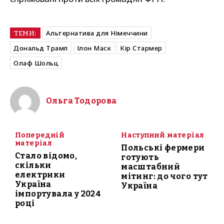
Альтернатива для Німеччини
ТЕМИ:
Дональд Трамп
Ілон Маск
Кір Стармер
Олаф Шольц
Ольга Тодорова
Попередній
Наступний матеріал
матеріал
Польські фермери
Стало відомо,
готують
скільки
масштабний
електрики
мітинг: до чого тут
Україна
Україна
імпортувала у 2024
році