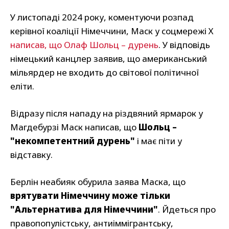
У листопаді 2024 року, коментуючи розпад
керівної коаліції Німеччини, Маск у соцмережі Х
написав, що Олаф Шольц – дурень
. У відповідь
німецький канцлер заявив, що американський
мільярдер не входить до світової політичної
еліти.
Відразу після нападу на різдвяний ярмарок у
Магдебурзі Маск написав, що
Шольц –
"некомпетентний дурень"
і має піти у
відставку.
Берлін неабияк обурила заява Маска, що
врятувати Німеччину може тільки
"Альтернатива для Німеччини"
. Йдеться про
правопопулістську, антиіммігрантську,