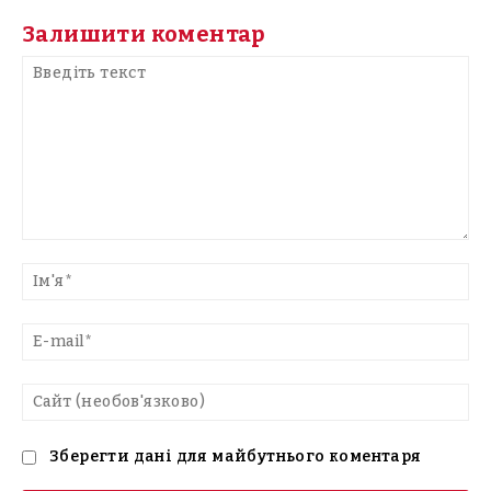
Залишити коментар
Введіть
текст
Ім'
E-
mai
Са
(н
Зберегти дані для майбутнього коментаря