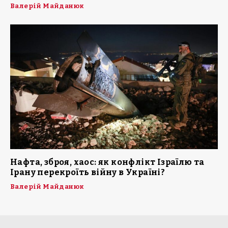
Валерій Майданюк
Нафта, зброя, хаос: як конфлікт Ізраїлю та
Ірану перекроїть війну в Україні?
Валерій Майданюк