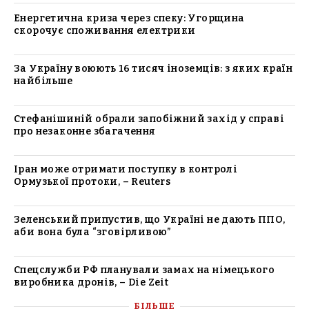
Енергетична криза через спеку: Угорщина
скорочує споживання електрики
За Україну воюють 16 тисяч іноземців: з яких країн
найбільше
Стефанішиній обрали запобіжний захід у справі
про незаконне збагачення
Іран може отримати поступку в контролі
Ормузької протоки, – Reuters
Зеленський припустив, що Україні не дають ППО,
аби вона була “зговірливою”
Спецслужби РФ планували замах на німецького
виробника дронів, – Die Zeit
БІЛЬШЕ