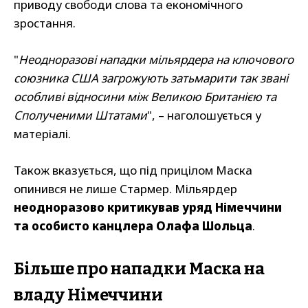
приводу свободи слова та економічного
зростання.
"
Неодноразові нападки мільярдера на ключового
союзника США загрожують затьмарити так звані
особливі відносини між Великою Британією та
Сполученими Штатами
", – наголошується у
матеріалі.
Також вказується, що під прицілом Маска
опинився не лише Стармер. Мільярдер
неодноразово критикував уряд Німеччини
та особисто канцлера Олафа Шольца
.
Більше про нападки Маска на
владу Німеччини