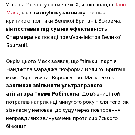
У ніч на 2 січня у соцмережі X, якою володіє
Ілон
Маск,
він сам опублікував низку постів з
критикою політики Великої Британії. Зокрема,
він
поставив під сумнів ефективність
Стармера
на посаді прем’єр-міністра Великої
Британії.
Окрім цього Маск заявив, що "тільки" партія
Найджела Фараджа "Реформи Великої Британії"
може "врятувати" Королівство. Маск також
закликав звільнити ультраправого
агітатора Томмі Робінсона
. До в’язниці той
потрапив наприкінці минулого року після того, як
зізнався у неповазі до суду через повторення
неправдивих звинувачень проти сирійського
біженця.