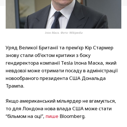
Ілон Маск. Фото: Wikipedia
Уряд Великої Британії та прем’єр Кір Стармер
знову стали об’єктом критики з боку
гендиректора компанії Tesla Ілона Маска, який
невдовзі може отримати посаду в адміністрації
новообраного президента США Дональда
Трампа.
Якщо американський мільярдер не вгамується,
то для Лондона нова влада США може стати
“більмом на оці”,
пише
Bloomberg.