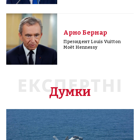
Арно Бернар
Президент Louis Vuitton
Moët Hennessy
ЕКСПЕРТНІ
Думки