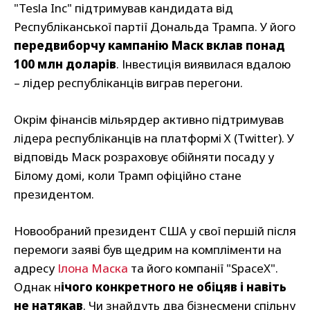
"Tesla Inc" підтримував кандидата від
Республіканської партії Дональда Трампа. У його
передвиборчу кампанію Маск вклав понад
100 млн доларів
. Інвестиція виявилася вдалою
– лідер республіканців виграв перегони.
Окрім фінансів мільярдер активно підтримував
лідера республіканців на платформі Х (Twitter). У
відповідь Маск розраховує обійняти посаду у
Білому домі, коли Трамп офіційно стане
президентом.
Новообраний президент США у свої першій після
перемоги заяві був щедрим на компліменти на
адресу
Ілона Маска
та його компанії "SpaceX".
Однак н
ічого конкретного не обіцяв і навіть
не натякав
. Чи знайдуть два бізнесмени спільну