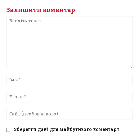
Залишити коментар
Введіть
текст
Ім'
E-
mai
Са
(н
Зберегти дані для майбутнього коментаря