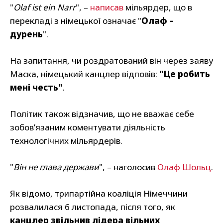
"
Olaf ist ein Narr
", –
написав
мільярдер, що в
перекладі з німецької означає "
Олаф –
дурень
".
На запитання, чи роздратований він через заяву
Маска, німецький канцлер відповів:
"Це робить
мені честь"
.
Політик також відзначив, що не вважає себе
зобов’язаним коментувати діяльність
технологічних мільярдерів.
"
Він не глава держави
", – наголосив
Олаф Шольц
.
Як відомо, трипартійна коаліція Німеччини
розвалилася 6 листопада, після того, як
канцлер звільнив лідера вільних