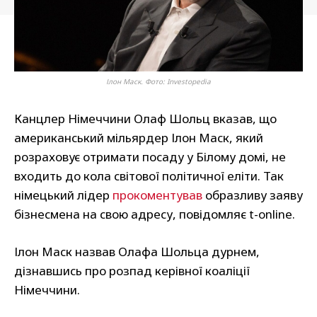
Ілон Маск. Фото: Investopedia
Канцлер Німеччини Олаф Шольц вказав, що
американський мільярдер Ілон Маск, який
розраховує отримати посаду у Білому домі, не
входить до кола світової політичної еліти. Так
німецький лідер
прокоментував
образливу заяву
бізнесмена на свою адресу, повідомляє t-online.
Ілон Маск назвав Олафа Шольца дурнем,
дізнавшись про розпад керівної коаліції
Німеччини.