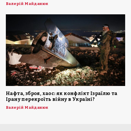
Валерій Майданюк
Нафта, зброя, хаос: як конфлікт Ізраїлю та
Ірану перекроїть війну в Україні?
Валерій Майданюк