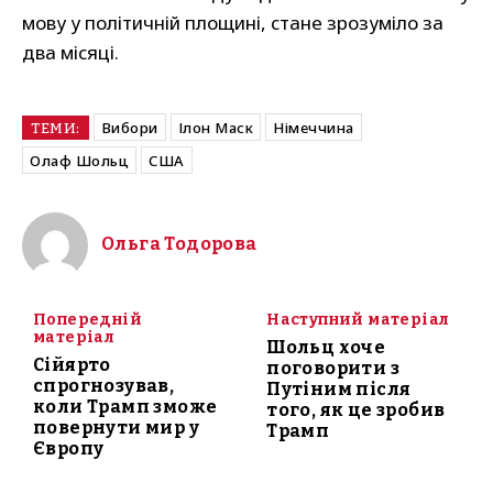
мову у політичній площині, стане зрозуміло за
два місяці.
Вибори
Ілон Маск
Німеччина
ТЕМИ:
Олаф Шольц
США
Ольга Тодорова
Попередній
Наступний матеріал
матеріал
Шольц хоче
Сійярто
поговорити з
спрогнозував,
Путіним після
коли Трамп зможе
того, як це зробив
повернути мир у
Трамп
Європу