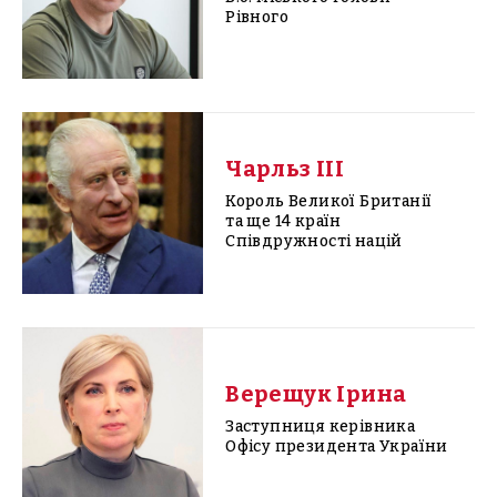
Рівного
Чарльз III
Король Великої Британії
та ще 14 країн
Співдружності націй
Верещук Ірина
Заступниця керівника
Офісу президента України