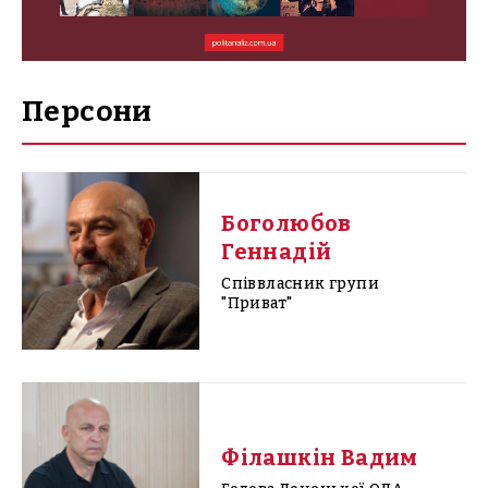
Персони
Боголюбов
Геннадій
Співвласник групи
"Приват"
Філашкін Вадим