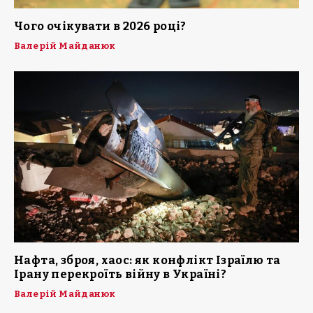
Чого очікувати в 2026 році?
Валерій Майданюк
Нафта, зброя, хаос: як конфлікт Ізраїлю та
Ірану перекроїть війну в Україні?
Валерій Майданюк