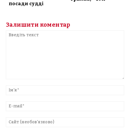
посади судді
Залишити коментар
Введіть
текст
Ім'
E-
mai
Са
(н