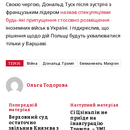
Своєю чергою, Дональд Туск після зустрічі з
французьким лідером
назвав спекуляціями
будь-які припущення стосовно розміщення
іноземних військ в Україні. І підкреслив, що
рішення щодо дій Польщі будуть ухвалюватися
тільки у Варшаві.
Війна
Дональд Трамп
Емманюель Макрон
ТЕМИ:
Ольга Тодорова
Попередній
Наступний матеріал
матеріал
Сі Цзіньпін не
Верховний суд
приїде на
остаточно
інавгурацію
звільнив Князєва з
Трампа, – ЗМІ