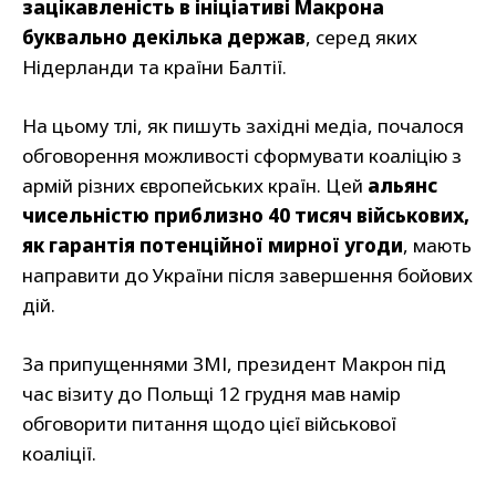
зацікавленість в ініціативі Макрона
буквально декілька держав
, серед яких
Нідерланди та країни Балтії.
На цьому тлі, як пишуть західні медіа, почалося
обговорення можливості сформувати коаліцію з
армій різних європейських країн. Цей
альянс
чисельністю приблизно 40 тисяч військових,
як гарантія потенційної мирної угоди
, мають
направити до України після завершення бойових
дій.
За припущеннями ЗМІ, президент Макрон під
час візиту до Польщі 12 грудня мав намір
обговорити питання щодо цієї військової
коаліції.