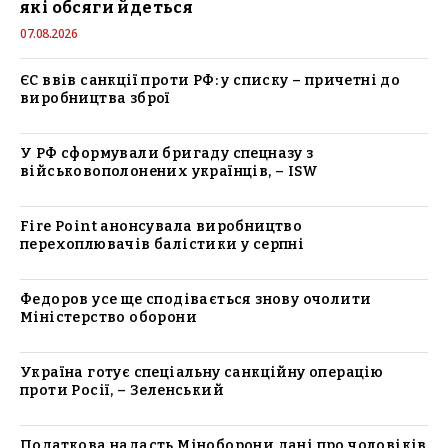
які обсяги йдеться
07.08.2026
ЄС ввів санкції проти РФ: у списку – причетні до
виробництва зброї
У РФ сформували бригаду спецназу з
військовополонених українців, – ISW
Fire Point анонсувала виробництво
перехоплювачів балістики у серпні
Федоров усе ще сподівається знову очолити
Міністерство оборони
Україна готує спеціальну санкційну операцію
проти Росії, – Зеленський
Податкова надасть Міноборони дані про чоловіків