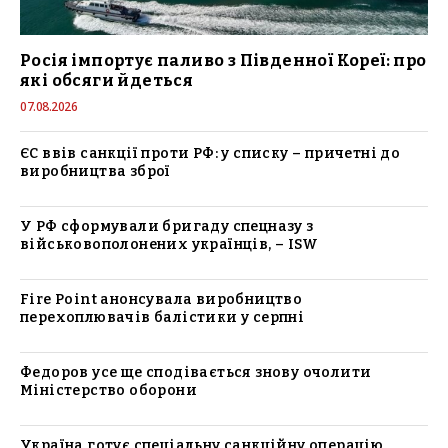
Росія імпортує паливо з Південної Кореї: про
які обсяги йдеться
07.08.2026
ЄС ввів санкції проти РФ: у списку – причетні до
виробництва зброї
У РФ сформували бригаду спецназу з
військовополонених українців, – ISW
Fire Point анонсувала виробництво
перехоплювачів балістики у серпні
Федоров усе ще сподівається знову очолити
Міністерство оборони
Україна готує спеціальну санкційну операцію