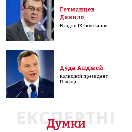
Гетманцев
Данило
Нардеп IX скликання
Дуда Анджей
Колишній президент
Польщі
ЕКСПЕРТНІ
Думки