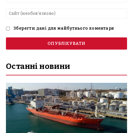
mai
Са
(н
Зберегти дані для майбутнього коментаря
Останні новини