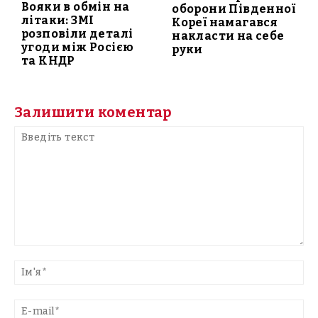
Вояки в обмін на
оборони Південної
літаки: ЗМІ
Кореї намагався
розповіли деталі
накласти на себе
угоди між Росією
руки
та КНДР
Залишити коментар
Введіть
текст
Ім'
E-