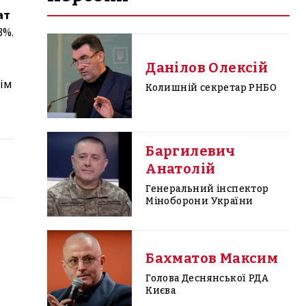
ат
3%.
Данілов Олексій
нім
Колишній секретар РНБО
Баргилевич
Анатолій
Генеральний інспектор
Міноборони України
Бахматов Максим
Голова Деснянської РДА
Києва