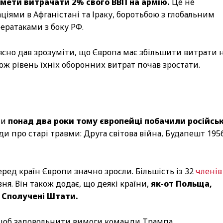
 мети витрачати 2% свого ВВП на армію.
Це не
ціями в Афганістані та Іраку, боротьбою з глобальним
ератаками з боку РФ.
ясно дав зрозуміти, що Європа має збільшити витрати 
тож рівень їхніх оборонних витрат почав зростати.
ли
понад два роки тому європейці побачили російськ
ди про старі травми: Друга світова війна, Будапешт 195
ред країн Європи значно зросли. Більшість із 32
членів
ня. Він також додає, що деякі країни,
як-от Польща,
ж Сполучені Штати.
, щоб задовольнити вимоги команди Трампа.