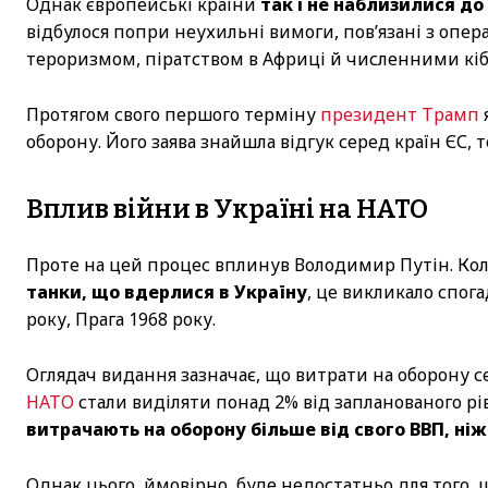
Однак європейські країни
так і не наблизилися до
відбулося попри неухильні вимоги, пов’язані з опера
тероризмом, піратством в Африці й численними кіб
Протягом свого першого терміну
президент Трамп
оборону. Його заява знайшла відгук серед країн ЄС, 
Вплив війни в Україні на НАТО
Проте на цей процес вплинув Володимир Путін. Ко
танки, що вдерлися в Україну
, це викликало спога
року, Прага 1968 року.
Оглядач видання зазначає, що витрати на оборону се
НАТО
стали виділяти понад 2% від запланованого рів
витрачають на оборону більше від свого ВВП, ні
Однак цього, ймовірно, буде недостатньо для того