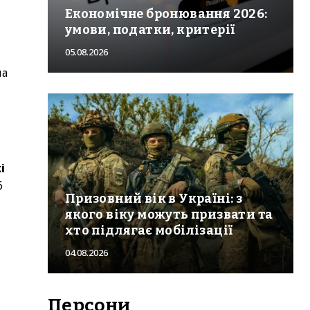
Економічне бронювання 2026:
умови, податки, критерії
05.08.2026
на
і
6
Призовний вік в Україні: з
якого віку можуть призвати та
хто підлягає мобілізації
04.08.2026
Персони