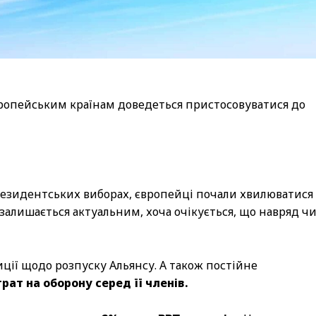
вропейським країнам доведеться пристосовуватися до
резидентських виборах, європейці почали хвилюватися 
залишається актуальним, хоча очікується, що навряд ч
ції щодо розпуску Альянсу. А також постійне
ат на оборону серед її членів.