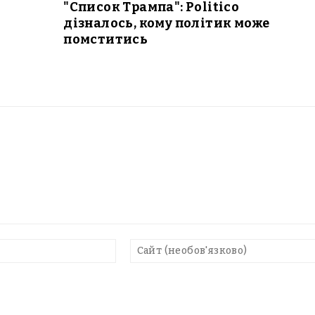
"Список Трампа": Politico
дізналось, кому політик може
помститись
E-
mail*