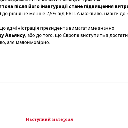
тона після його інавгурації стане підвищення витр
)
до рівня не менше 2,5% від ВВП. А можливо, навіть до 
якщо адміністрація президента вимагатиме значно
ду Альянсу
, або до того, що Європа виступить з достат
о, але малоймовірно.
Наступний матеріал