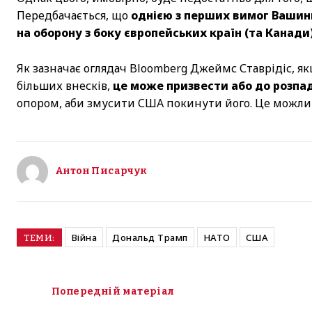
Передбачається, що
однією з перших вимог Вашинг
на оборону з боку європейських країн (та Канади
Як зазначає оглядач Bloomberg Джеймс Ставрідіс, 
більших внесків,
це може призвести або до розпа
опором, аби змусити США покинути його. Це можлив
Антон Писарчук
Війна
Дональд Трамп
НАТО
США
ТЕМИ:
Попередній матеріал