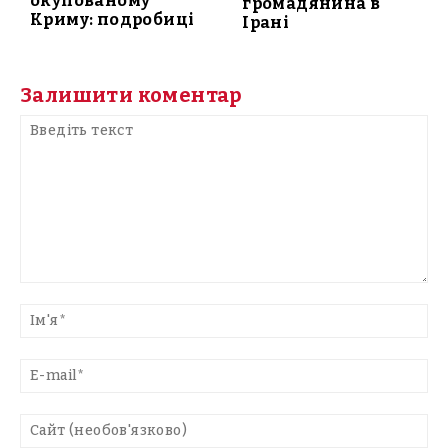
окупованому
громадянина в
Криму: подробиці
Ірані
Залишити коментар
Введіть
текст
Ім'
E-
mai
Са
(н