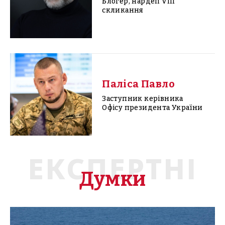
Блогер, нардеп VIII
скликання
Паліса Павло
Заступник керівника
Офісу президента України
ЕКСПЕРТНІ
Думки