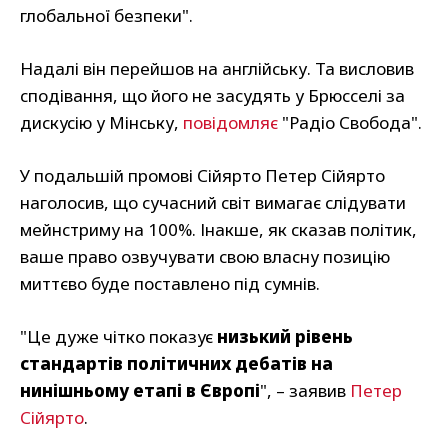
глобальної безпеки".
Надалі він перейшов на англійську. Та висловив
сподівання, що його не засудять у Брюсселі за
дискусію у Мінську,
повідомляє
"Радіо Свобода".
У подальшій промові Сійярто Петер Сійярто
наголосив, що сучасний світ вимагає слідувати
мейнстриму на 100%. Інакше, як сказав політик,
ваше право озвучувати свою власну позицію
миттєво буде поставлено під сумнів.
"Це дуже чітко показує
низький рівень
стандартів політичних дебатів на
нинішньому етапі в Європі
", – заявив
Петер
Сійярто
.