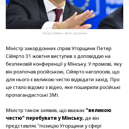
Петер Сійярто. Фото: Еuronews
Міністр закордонних справ Угорщини Петер
Сійярто 31 жовтня виступив з доповіддю на
безпековій конференції у Мінську. У промові, яку
він розпочав російською, Сійярто наголосив, що
для нього є великою честю відвідати захід. Про
це стало відомо з відео, яке поширили російські
пропагандистські ЗМІ.
Міністр також заявив, що вважає
"великою
честю" перебувати у Мінську,
де він
представляє "позицію Угорщини у сфері