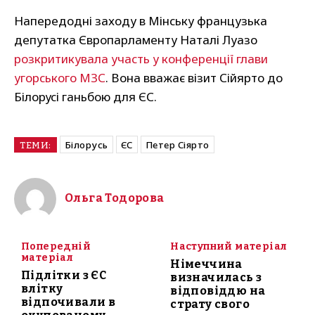
Напередодні заходу в Мінську французька
депутатка Європарламенту Наталі Луазо
розкритикувала участь у конференції глави
угорського МЗС
. Вона вважає візит Сійярто до
Білорусі ганьбою для ЄС.
Білорусь
ЄС
Петер Сіярто
ТЕМИ:
Ольга Тодорова
Попередній
Наступний матеріал
матеріал
Німеччина
Підлітки з ЄС
визначилась з
влітку
відповіддю на
відпочивали в
страту свого