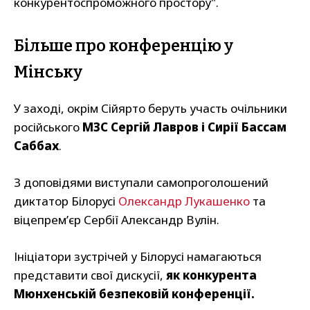
конкурентоспроможного простору".
Більше про конференцію у
Мінську
У заході, окрім Сійярто беруть участь очільники
російського
МЗС Сергій Лавров і Сирії Бассам
Саббах
.
З доповідями виступали самопроголошений
диктатор Білорусі
Олександр Лукашенко
та
віцепрем’єр Сербії Александр Вулін.
Ініціатори зустрічей у Білорусі намагаються
представити свої дискусії,
як конкурента
Мюнхенській безпековій конференції.