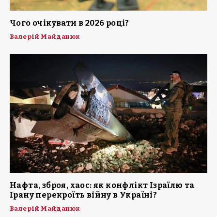
Чого очікувати в 2026 році?
Валерій Майданюк
Нафта, зброя, хаос: як конфлікт Ізраїлю та
Ірану перекроїть війну в Україні?
Валерій Майданюк