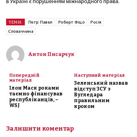
в Україні є порушенням міжнародного права.
Петр Павел
Роберт Фіцо
Росія
ТЕМИ:
Словаччина
Антон Писарчук
Попередній
Наступний матеріал
матеріал
Зеленський назвав
Ілон Маск роками
відступ ЗСУ з
таємно фінансував
Вугледара
республіканців, –
правильним
WSJ
кроком
Залишити коментар