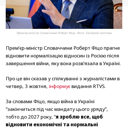
Премʼєр-міністр Словаччини Роберт Фіцо. Фото: Facebook політика
Прем’єр-міністр Словаччини Роберт Фіцо прагне
відновити нормалізацію відносин із Росією після
завершення війни, яку вона розв’язала в Україні.
Про це він сказав у спілкуванні з журналістами в
четвер, 3 жовтня,
інформує
видання RTVS.
За словами Фіцо, якщо війна в Україні
“закінчиться під час мандату цього уряду”,
тобто до 2027 року, “
я зроблю все, щоб
відновити економічні та нормальні