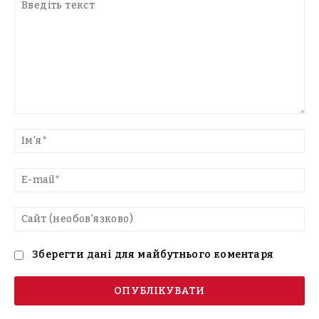
Введіть
текст
Ім'
E-
mai
Са
(н
Зберегти дані для майбутнього коментаря