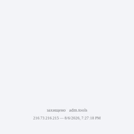
захищено
adm.tools
216.73.216.215 —
8/6/2026, 7:27:18 PM