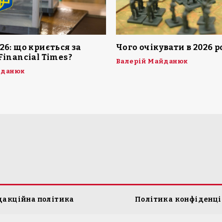
26: що криється за
Чого очікувати в 2026 р
Financial Times?
Валерій Майданюк
йданюк
дакційна політика
Політика конфіденці