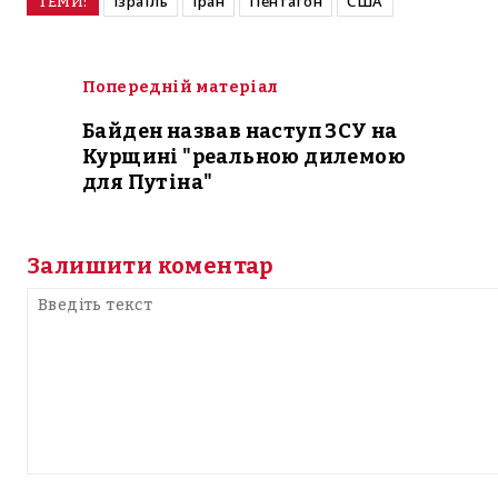
Ізраїль
Іран
Пентагон
США
ТЕМИ:
Попередній матеріал
Байден назвав наступ ЗСУ на
Курщині "реальною дилемою
для Путіна"
Залишити коментар
Введіть