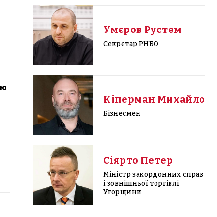
Умєров Рустем
Секретар РНБО
ою
Кіперман Михайло
Бізнесмен
Сіярто Петер
Міністр закордонних справ
і зовнішньої торгівлі
Угорщини