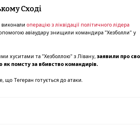
ькому Сході
і виконали
операцію з ліквідації політичного лідера
а допомогою авіаудару знищили командира "Хезболли" у
ми хуситами та "Хезболлою" з Лівану,
заявили про св
ю як помсту за вбивство командирів.
, що Тегеран готується до атаки.