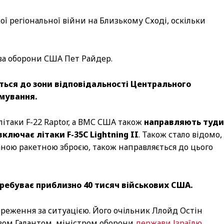
 регіональної війни на Близькому Сході, оскільки
ва оборони США Пет Райдер.
ться до зони відповідальності Центрального
мування.
літаки F-22 Raptor, а ВМС США також
направляють туди
ключає літаки F-35C Lightning II
. Також стало відомо,
ною ракетною зброєю, також направляється до цього
еребуває приблизно 40 тисяч військових США.
реження за ситуацією. Його очільник Ллойд Остін
авом Галантом, міністром оборони
держави Ізраїлю
.