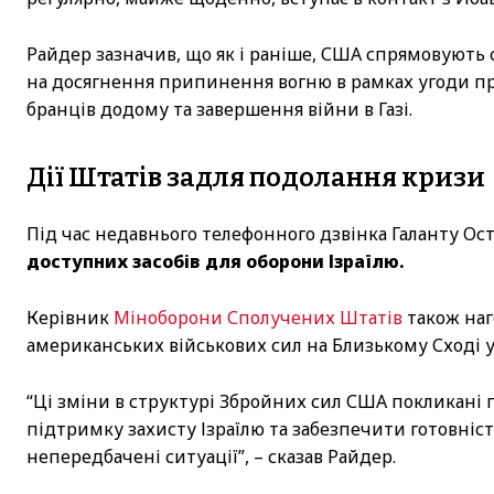
Райдер зазначив, що як і раніше, США спрямовують с
на досягнення припинення вогню в рамках угоди пр
бранців додому та завершення війни в Газі.
Дії Штатів задля подолання кризи
Під час недавнього телефонного дзвінка Галанту Ос
доступних засобів для оборони Ізраїлю.
Керівник
Міноборони Сполучених Штатів
також наг
американських військових сил на Близькому Сході у
“Ці зміни в структурі Збройних сил США покликані
підтримку захисту Ізраїлю та забезпечити готовніс
непередбачені ситуації”, – сказав Райдер.