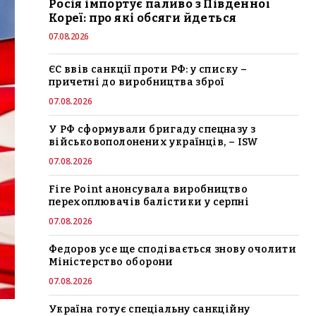
Росія імпортує паливо з Південної
Кореї: про які обсяги йдеться
07.08.2026
ЄС ввів санкції проти РФ: у списку –
причетні до виробництва зброї
07.08.2026
У РФ сформували бригаду спецназу з
військовополонених українців, – ISW
07.08.2026
Fire Point анонсувала виробництво
перехоплювачів балістики у серпні
07.08.2026
Федоров усе ще сподівається знову очолити
Міністерство оборони
07.08.2026
Україна готує спеціальну санкційну