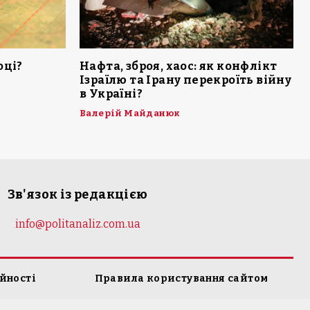
оці?
Нафта, зброя, хаос: як конфлікт
Ізраїлю та Ірану перекроїть війну
в Україні?
Валерій Майданюк
Зв'язок із редакцією
info@politanaliz.com.ua
йності
Правила користування сайтом