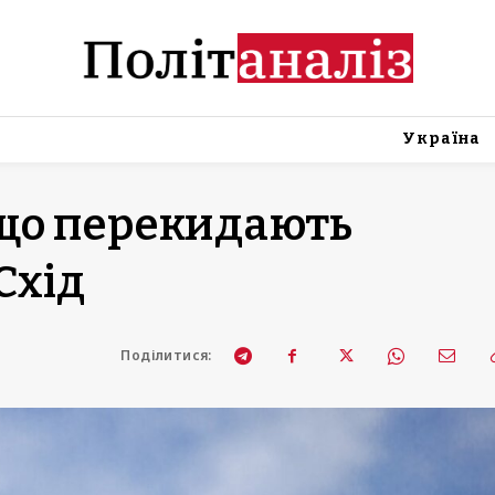
Україна
що перекидають
Схід
Поділитися: