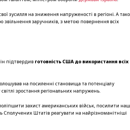
вої зусилля на зниження напруженості в регіоні. А так
о звільнення заручників, з метою повернення всіх
тін підтвердив
готовність США до використання всіх
олошував на посиленні становища та потенціалу
 світлі зростання регіональних напружень.
 поліпшити захист американських військ, посилити на
ть Сполучених Штатів реагувати на найрізноманітніші