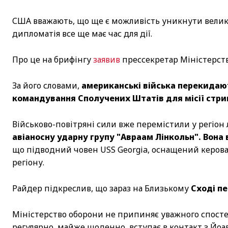
США вважають, що ще є можливість уникнути великої
дипломатія все ще має час для дії.
Про це на брифінгу
заявив
прессекретар Міністерст
За його словами,
американські війська перекидаю
командування Сполучених Штатів для місії стри
Військово-повітряні сили вже перемістили у регіон 
авіаносну ударну групу "Авраам Лінкольн". Вона в
що підводний човен USS Georgia, оснащений керова
регіону.
Райдер підкреслив, що зараз на Близькому
Сході п
Міністерство оборони не припиняє уважного спосте
регулярно, майже щоденно, вступає в контакт з Йо