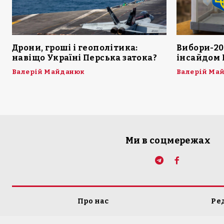
Дрони, гроші і геополітика:
Вибори-20
навіщо Україні Перська затока?
інсайдом 
Валерій Майданюк
Валерій Ма
Ми в соцмережах
Про нас
Ре