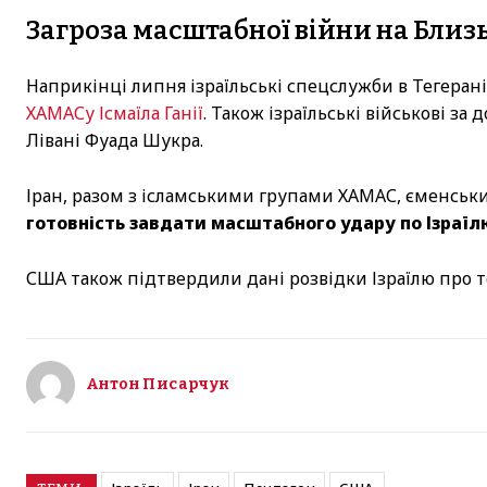
Загроза масштабної війни на Близ
Наприкінці липня ізраїльські спецслужби в Тегеран
ХАМАСу Ісмаїла Ганії
. Також ізраїльські військові з
Лівані Фуада Шукра.
Іран, разом з ісламськими групами ХАМАС, єменськи
готовність завдати масштабного удару по Ізраїл
США також підтвердили дані розвідки Ізраїлю про те
Антон Писарчук