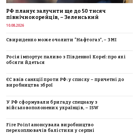
РФ планує залучити ще до 50 тисяч
північнокорейців, – Зеленський
10.08.2026
Свириденко може очолити “Нафтогаз”, – ЗМІ
Росія імпортує паливо з Південної Кореї: про які
обсяги йдеться
ЄС ввів санкції проти РФ: у списку – причетні до
виробництва зброї
У РФ сформували бригаду спецназу з
військовополонених українців, – ISW
Fire Point анонсувала виробництво
перехоплювачів балістики у серпні