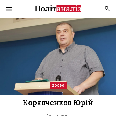
ДОСЬЄ
Корявченков Юрій
Поділитися: