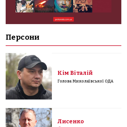
Персони
Кім Віталій
Голова Миколаївської ОДА
Лисенко