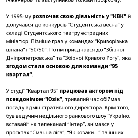
У 1995-му
розпочав свою діяльність у "КВК"
й
долучався до конкурсів “Студентська весна” у
складі Студентського театру естрадних
мініатюр. Пізніше грав у командах “Криворізька
шпана” і “50/50”. Потім приєднався до “Збірної
Дніпропетровська” та “Збірної Кривого Рогу”, яка
згодом стала основою для команди “95
квартал”
.
У студії “Квартал 95”
працював актором під
псевдонімом “Юзік”
, тривалий час обіймав
посаду адміністративного директора. Крім того,
був ведучим недільного ранкового шоу “Україно,
вставай!” на телеканалі “Інтер”, знімався у
проєктах “Смачна ліга”, “Як козаки…” та інших.