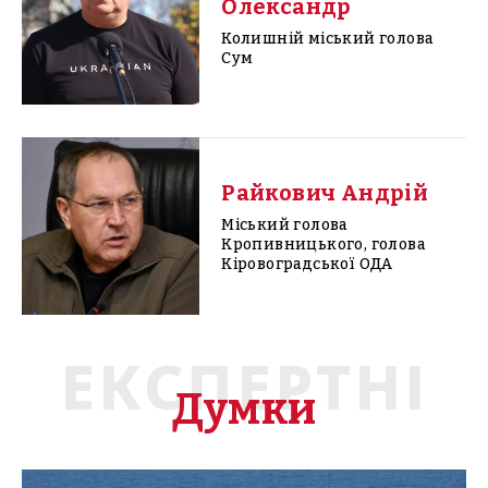
Олександр
Колишній міський голова
Сум
Райкович Андрій
Міський голова
Кропивницького, голова
Кіровоградської ОДА
ЕКСПЕРТНІ
Думки