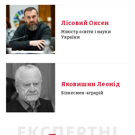
Лісовий Оксен
Міністр освіти і науки
України
Яковишин Леонід
Бізнесмен-аграрій
ЕКСПЕРТНІ