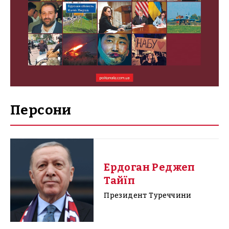
Персони
Ердоган Реджеп
Тайїп
Президент Туреччини