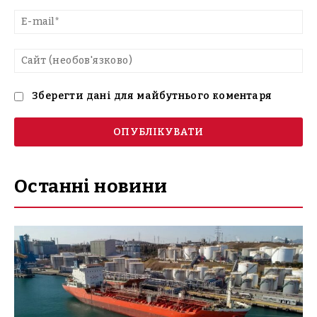
E-
mai
Са
(н
Зберегти дані для майбутнього коментаря
Останні новини