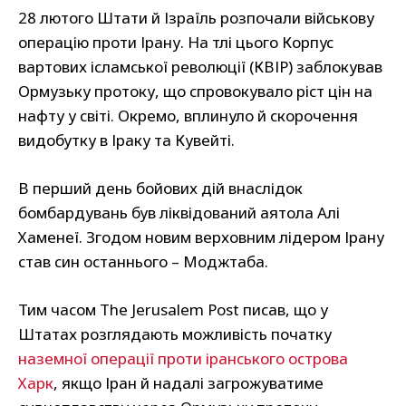
28 лютого Штати й Ізраїль розпочали військову
операцію проти Ірану. На тлі цього Корпус
вартових ісламської революції (КВІР) заблокував
Ормузьку протоку, що спровокувало ріст цін на
нафту у світі. Окремо, вплинуло й скорочення
видобутку в Іраку та Кувейті.
В перший день бойових дій внаслідок
бомбардувань був ліквідований аятола Алі
Хаменеї. Згодом новим верховним лідером Ірану
став син останнього – Моджтаба.
Тим часом The Jerusalem Post писав, що у
Штатах розглядають можливість початку
наземної операції проти іранського острова
Харк
, якщо Іран й надалі загрожуватиме