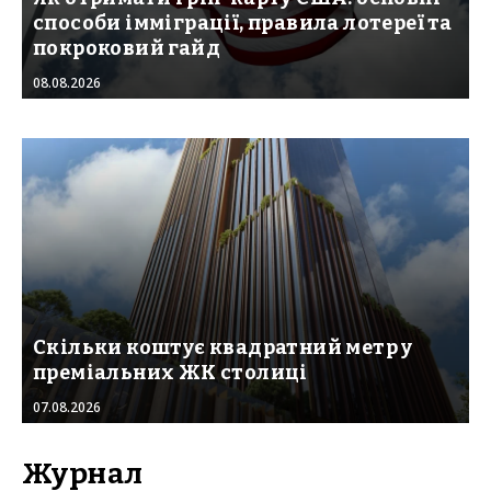
способи імміграції, правила лотереї та
покроковий гайд
08.08.2026
Скільки коштує квадратний метр у
преміальних ЖК столиці
07.08.2026
Журнал