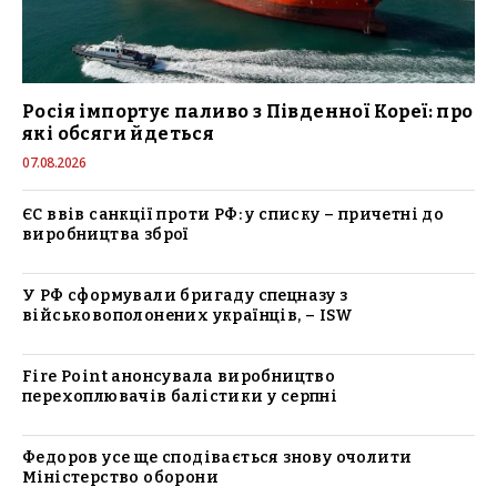
Росія імпортує паливо з Південної Кореї: про
які обсяги йдеться
07.08.2026
ЄС ввів санкції проти РФ: у списку – причетні до
виробництва зброї
У РФ сформували бригаду спецназу з
військовополонених українців, – ISW
Fire Point анонсувала виробництво
перехоплювачів балістики у серпні
Федоров усе ще сподівається знову очолити
Міністерство оборони