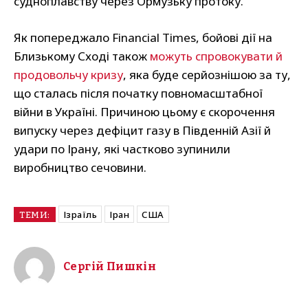
судноплавству через Ормузьку протоку.
Як попереджало Financial Times, бойові дії на
Близькому Сході також
можуть спровокувати й
продовольчу кризу
, яка буде серйознішою за ту,
що сталась після початку повномасштабної
війни в Україні. Причиною цьому є скорочення
випуску через дефіцит газу в Південній Азії й
удари по Ірану, які частково зупинили
виробництво сечовини.
Ізраїль
Іран
США
ТЕМИ:
Сергій Пишкін