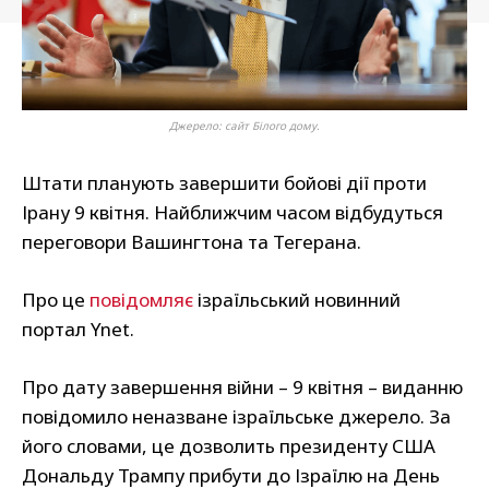
Джерело: сайт Білого дому.
Штати планують завершити бойові дії проти
Ірану 9 квітня. Найближчим часом відбудуться
переговори Вашингтона та Тегерана.
Про це
повідомляє
ізраїльський новинний
портал Ynet.
Про дату завершення війни – 9 квітня – виданню
повідомило неназване ізраїльське джерело. За
його словами, це дозволить президенту США
Дональду Трампу прибути до Ізраїлю на День