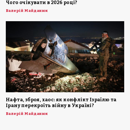
Чого очікувати в 2026 році?
Валерій Майданюк
Нафта, зброя, хаос: як конфлікт Ізраїлю та
Ірану перекроїть війну в Україні?
Валерій Майданюк