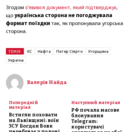
Згодом
з’явився документ, який підтверджує
,
що
українська сторона не погоджувала
формат поїздки
так, як пропонувала угорська
сторона.
ЄС
Нафта
Петер Сіярто
Угорщина
ТЕМИ:
Україна
Валерія Найда
Попередній
Наступний матеріал
матеріал
РФ почала масове
Встигли поховати
блокування
на Львівщині: воїн
Telegram:
ЗСУ Богдан Вовк
користувачі
перебуває у полоні