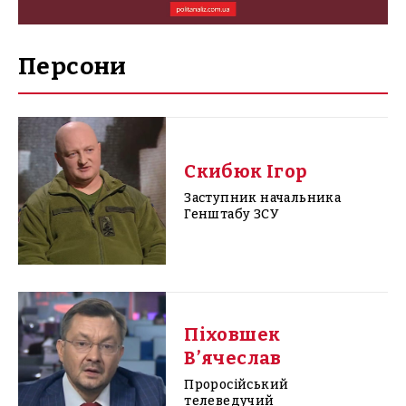
Персони
Скибюк Ігор
Заступник начальника
Генштабу ЗСУ
Піховшек
В’ячеслав
Проросійський
телеведучий