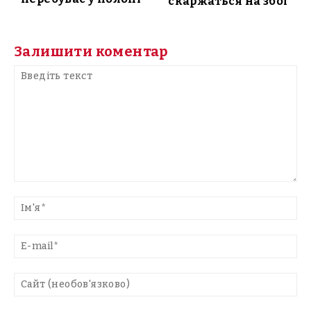
скаржаться на збої
Залишити коментар
Введіть
текст
Ім'
E-
mai
Са
(н