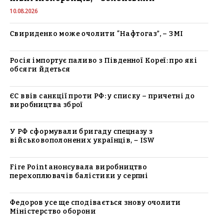
10.08.2026
Свириденко може очолити “Нафтогаз”, – ЗМІ
Росія імпортує паливо з Південної Кореї: про які
обсяги йдеться
ЄС ввів санкції проти РФ: у списку – причетні до
виробництва зброї
У РФ сформували бригаду спецназу з
військовополонених українців, – ISW
Fire Point анонсувала виробництво
перехоплювачів балістики у серпні
Федоров усе ще сподівається знову очолити
Міністерство оборони