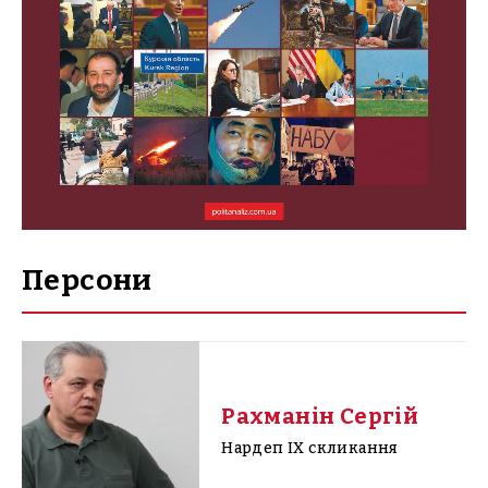
Персони
Рахманін Сергій
Нардеп IX скликання