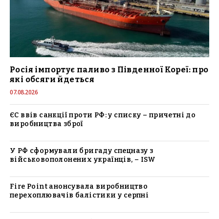
Росія імпортує паливо з Південної Кореї: про
які обсяги йдеться
07.08.2026
ЄС ввів санкції проти РФ: у списку – причетні до
виробництва зброї
У РФ сформували бригаду спецназу з
військовополонених українців, – ISW
Fire Point анонсувала виробництво
перехоплювачів балістики у серпні