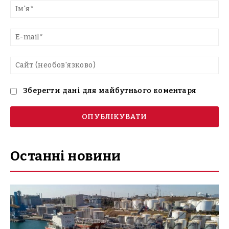
текст
Ім'
E-
mai
Са
(н
Зберегти дані для майбутнього коментаря
Останні новини