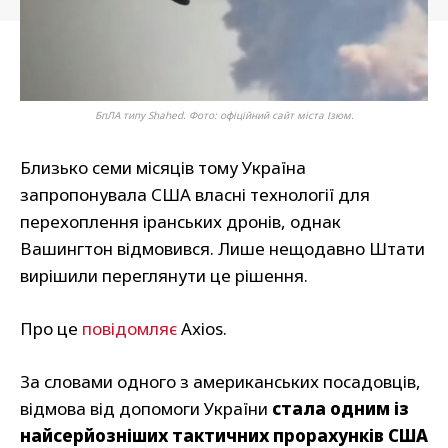
БпЛА типу Shahed. Фото: офіційний сайт міста Ізюм.
Близько семи місяців тому Україна
запропонувала США власні технології для
перехоплення іранських дронів, однак
Вашингтон відмовився. Лише нещодавно Штати
вирішили переглянути це рішення.
Про це
повідомляє
Axios.
За словами одного з американських посадовців,
відмова від допомоги України
стала одним із
найсерйозніших тактичних прорахунків США