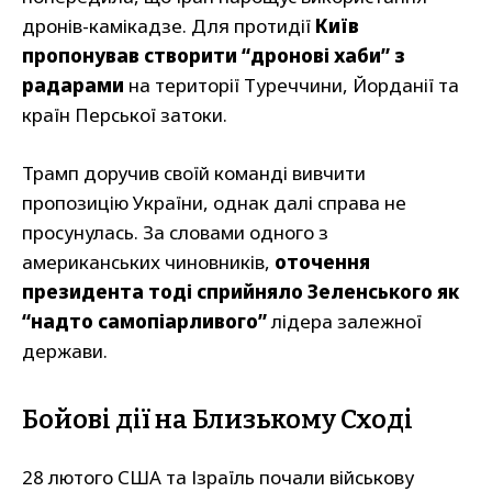
дронів-камікадзе. Для протидії
Київ
пропонував створити “дронові хаби” з
радарами
на території Туреччини, Йорданії та
країн Перської затоки.
Трамп доручив своїй команді вивчити
пропозицію України, однак далі справа не
просунулась. За словами одного з
американських чиновників,
оточення
президента тоді сприйняло Зеленського як
“надто самопіарливого”
лідера залежної
держави.
Бойові дії на Близькому Сході
28 лютого США та Ізраїль почали військову