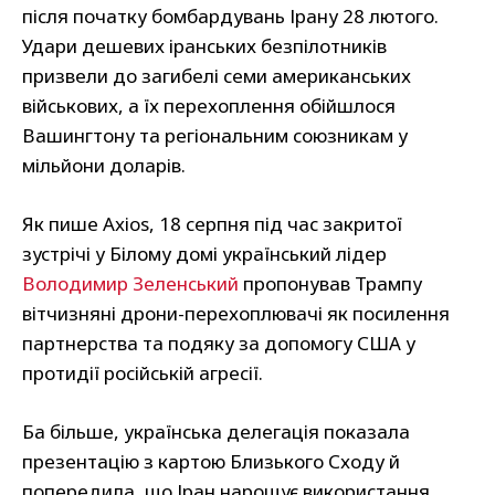
після початку бомбардувань Ірану 28 лютого.
Удари дешевих іранських безпілотників
призвели до загибелі семи американських
військових, а їх перехоплення обійшлося
Вашингтону та регіональним союзникам у
мільйони доларів.
Як пише Axios, 18 серпня під час закритої
зустрічі у Білому домі український лідер
Володимир Зеленський
пропонував Трампу
вітчизняні дрони-перехоплювачі як посилення
партнерства та подяку за допомогу США у
протидії російській агресії.
Ба більше, українська делегація показала
презентацію з картою Близького Сходу й
попередила, що Іран нарощує використання