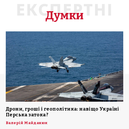
ЕКСПЕРТНІ
Думки
Дрони, гроші і геополітика: навіщо Україні
Перська затока?
Валерій Майданюк