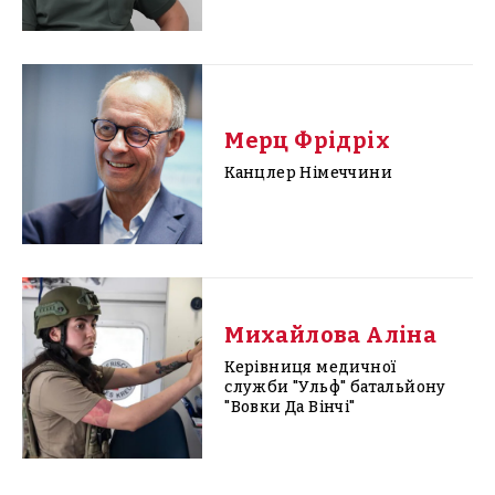
Мерц Фрідріх
Канцлер Німеччини
Михайлова Аліна
Керівниця медичної
служби "Ульф" батальйону
"Вовки Да Вінчі"