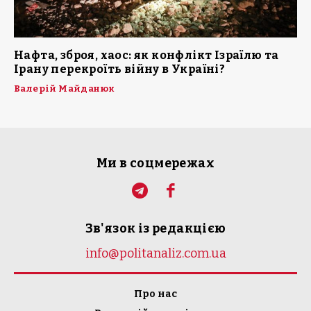
Нафта, зброя, хаос: як конфлікт Ізраїлю та
Ірану перекроїть війну в Україні?
Валерій Майданюк
Ми в соцмережах
Зв'язок із редакцією
info@politanaliz.com.ua
Про нас