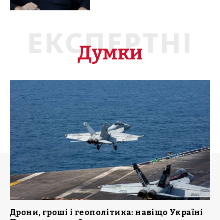
ЕКСПЕРТНІ
Думки
Дрони, гроші і геополітика: навіщо Україні