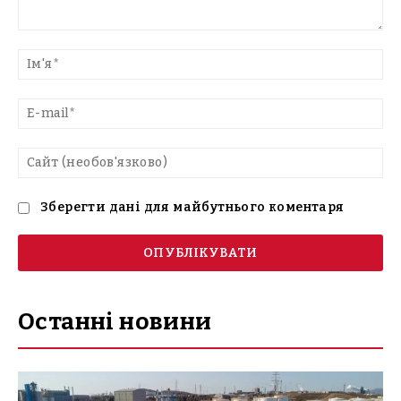
Введіть
текст
Ім'
E-
mai
Са
(н
Зберегти дані для майбутнього коментаря
Останні новини