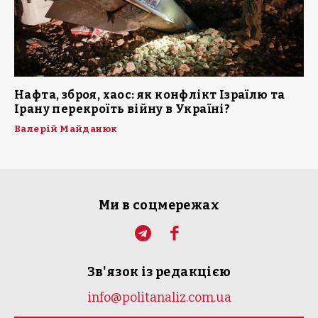
Нафта, зброя, хаос: як конфлікт Ізраїлю та
Ірану перекроїть війну в Україні?
Валерій Майданюк
Ми в соцмережах
Зв'язок із редакцією
info@politanaliz.com.ua