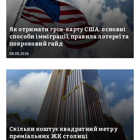
Як отримати грін-карту США: основні
способи імміграції, правила лотереї та
покроковий гайд
08.08.2026
Скільки коштує квадратний метр у
преміальних ЖК столиці