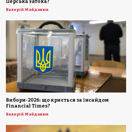
Перська затока?
Валерій Майданюк
Вибори-2026: що криється за інсайдом
Financial Times?
Валерій Майданюк