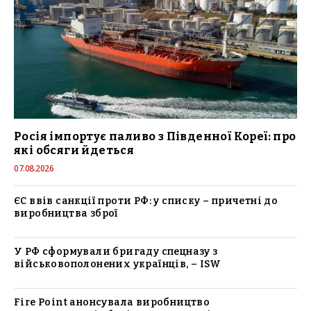
Росія імпортує паливо з Південної Кореї: про
які обсяги йдеться
07.08.2026
ЄС ввів санкції проти РФ: у списку – причетні до
виробництва зброї
У РФ сформували бригаду спецназу з
військовополонених українців, – ISW
Fire Point анонсувала виробництво