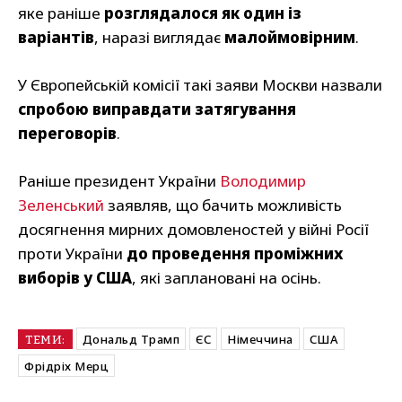
яке раніше
розглядалося як один із
варіантів
, наразі виглядає
малоймовірним
.
У Європейській комісії такі заяви Москви назвали
спробою виправдати затягування
переговорів
.
Раніше президент України
Володимир
Зеленський
заявляв, що бачить можливість
досягнення мирних домовленостей у війні Росії
проти України
до проведення проміжних
виборів у США
, які заплановані на осінь.
Дональд Трамп
ЄС
Німеччина
США
ТЕМИ:
Фрідріх Мерц