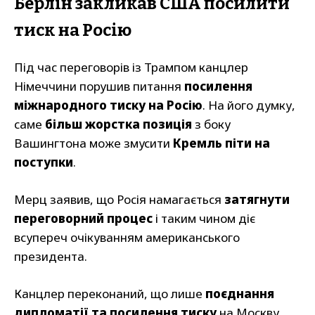
Берлін закликав США посилити
тиск на Росію
Під час переговорів із Трампом канцлер
Німеччини порушив питання
посилення
міжнародного тиску на Росію
. На його думку,
саме
більш жорстка позиція
з боку
Вашингтона може змусити
Кремль піти на
поступки
.
Мерц заявив, що Росія намагається
затягнути
переговорний процес
і таким чином діє
всупереч очікуванням американського
президента.
Канцлер переконаний, що лише
поєднання
дипломатії та посилення тиску
на Москву