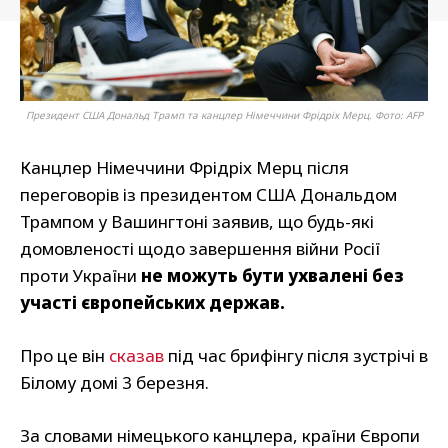
Президент США Дональд Трамп та канцлер Німеччини Фрідріх Мерц. Фото: AFP
Канцлер Німеччини Фрідріх Мерц після
переговорів із президентом США Дональдом
Трампом у Вашингтоні заявив, що будь-які
домовленості щодо завершення війни Росії
проти України
не можуть бути ухвалені без
участі європейських держав.
Про це він
сказав
під час брифінгу після зустрічі в
Білому домі 3 березня.
За словами німецького канцлера, країни Європи