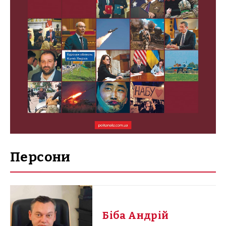
Персони
Біба Андрій