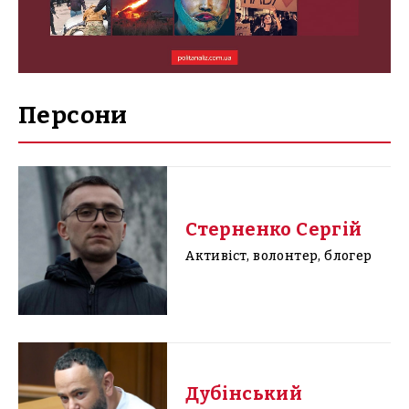
Персони
Стерненко Сергій
Активіст, волонтер, блогер
Дубінський