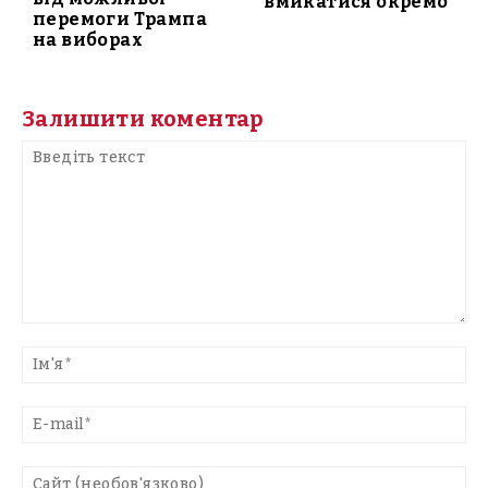
вмикатися окремо
перемоги Трампа
на виборах
Залишити коментар
Введіть
текст
Ім'
E-
mai
Са