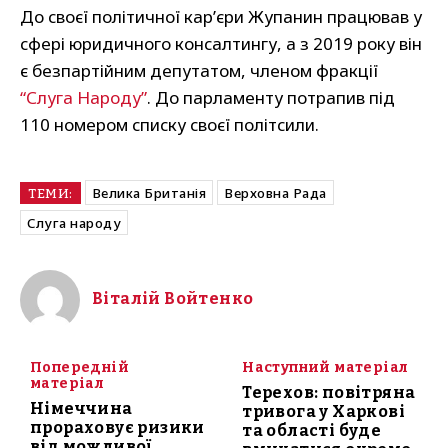
До своєї політичної кар’єри Жупанин працював у
сфері юридичного консалтингу, а з 2019 року він
є безпартійним депутатом, членом фракції
“Слуга Народу”
. До парламенту потрапив під
110 номером списку своєї політсили.
Велика Британія
Верховна Рада
ТЕМИ:
Слуга народу
Віталій Войтенко
Попередній
Наступний матеріал
матеріал
Терехов: повітряна
Німеччина
тривога у Харкові
прораховує ризики
та області буде
від можливої