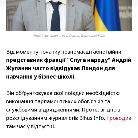
Андрій Жупанин. Фото: Портал Верховної Ради
Від моменту початку повномасштабної війни
представник фракції "Слуга народу" Андрій
Жупанин часто відвідував Лондон для
навчання у бізнес-школі
.
Він обґрунтовував свої поїздки необхідністю
виконання парламентських обов’язків та
службовими відрядженнями. Проте, згідно з
розслідуванням журналістів Bihus.Info,
проводив
там час у відпустці.