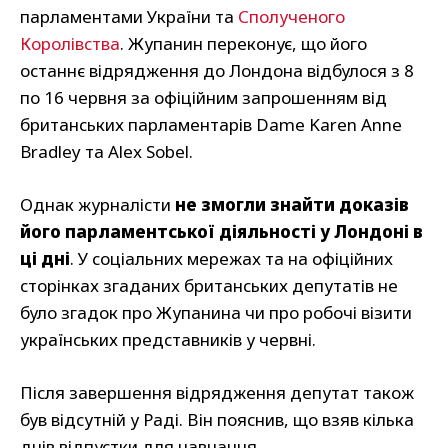
парламентами України та
Сполученого
Королівства
. Жупанин переконує, що його
останнє відрядження до Лондона відбулося з 8
по 16 червня за офіційним запрошенням від
британських парламентарів Dame Karen Anne
Bradley та Alex Sobel.
Однак журналісти
не змогли знайти доказів
його парламентської діяльності у Лондоні в
ці дні
. У соціальних мережах та на офіційних
сторінках згаданих британських депутатів не
було згадок про Жупанина чи про робочі візити
українських представників у червні.
Після завершення відрядження депутат також
був відсутній у Раді. Він пояснив, що взяв кілька
днів відпустки для навчання.