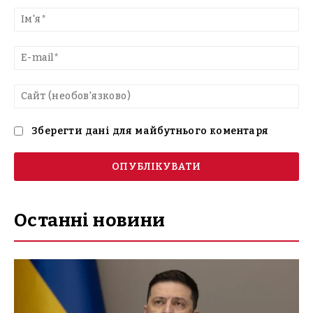
текст
Ім'
E-
mai
Са
(н
Зберегти дані для майбутнього коментаря
Останні новини