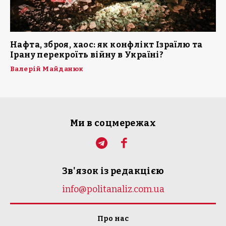
Нафта, зброя, хаос: як конфлікт Ізраїлю та
Ірану перекроїть війну в Україні?
Валерій Майданюк
Ми в соцмережах
Зв'язок із редакцією
info@politanaliz.com.ua
Про нас