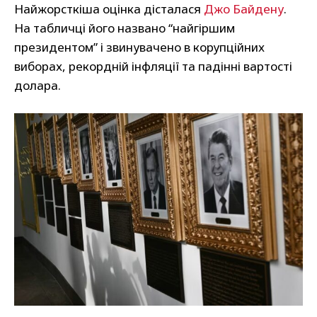
Найжорсткіша оцінка дісталася
Джо Байдену
.
На табличці його названо “найгіршим
президентом” і звинувачено в корупційних
виборах, рекордній інфляції та падінні вартості
долара.