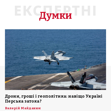
ЕКСПЕРТНІ
Думки
Дрони, гроші і геополітика: навіщо Україні
Перська затока?
Валерій Майданюк