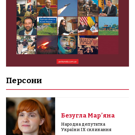
Персони
Безугла Мар’яна
Народна депутатка
України IX скликання