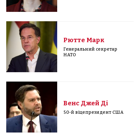
Рютте Марк
Генеральний секретар
НАТО
Венс Джей Ді
50-й віцепрезидент США