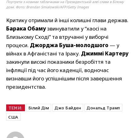
Портрети з новими табличками на Президентській алеї слави в Білому
домі. Фото: Brendan Smialowski/AFP/Getty Images
Критику отримали й інші колишні глави держав.
Барака Обаму
звинуватили у “хаосі на
Близькому Сході” та втручанні у виборчі
процеси.
Джорджа Буша-молодшого
— у
війнах в Афганістані та Іраку.
Джиммі Картеру
закинули високі показники безробіття та
інфляції під час його каденції, водночас
визнавши його успішнішим після завершення
президентства.
Білий Дім
Джо Байден
Дональд Трамп
ТЕМИ:
США