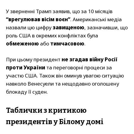
У зверненні Трамп заявив, що за 10 місяців
“врегулював вісім воєн”
. Американські медіа
назвали цю цифру
завищеною
, зазначивши, що
роль США в окремих конфліктах була
обмеженою
або
тимчасовою
.
При цьому президент
не згадав війну Росії
проти України
та переговорні процеси за
участю США. Також він оминув увагою ситуацію
навколо Венесуели та нещодавно оголошену
блокаду її суден.
Таблички з критикою
президентів у Білому домі