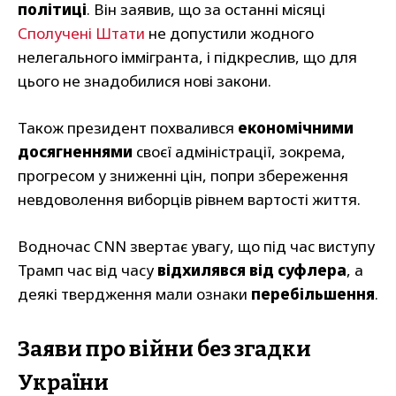
політиці
. Він заявив, що за останні місяці
Сполучені Штати
не допустили жодного
нелегального іммігранта, і підкреслив, що для
цього не знадобилися нові закони.
Також президент похвалився
економічними
досягненнями
своєї адміністрації, зокрема,
прогресом у зниженні цін, попри збереження
невдоволення виборців рівнем вартості життя.
Водночас CNN звертає увагу, що під час виступу
Трамп час від часу
відхилявся від суфлера
, а
деякі твердження мали ознаки
перебільшення
.
Заяви про війни без згадки
України