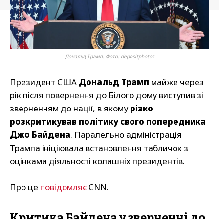
Дональд Трамп. Фото: depositphotos
Президент США
Дональд Трамп
майже через
рік після повернення до Білого дому виступив зі
зверненням до нації, в якому
різко
розкритикував політику свого попередника
Джо Байдена
. Паралельно адміністрація
Трампа ініціювала встановлення табличок з
оцінками діяльності колишніх президентів.
Про це
повідомляє
CNN.
Критика Байдена у зверненні до