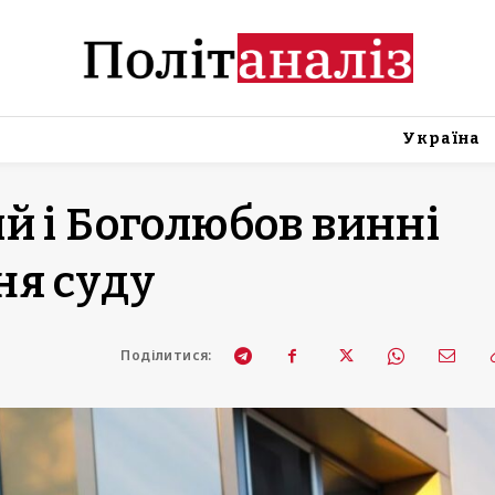
Україна
й і Боголюбов винні
ня суду
Поділитися: