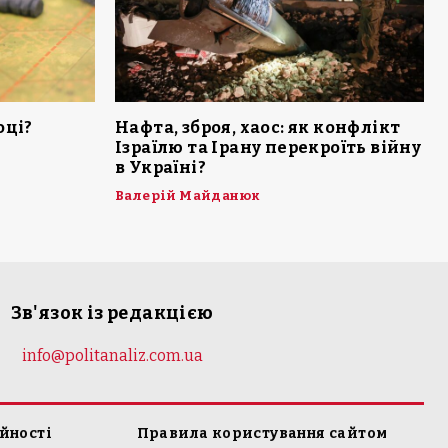
оці?
Нафта, зброя, хаос: як конфлікт
Ізраїлю та Ірану перекроїть війну
в Україні?
Валерій Майданюк
Зв'язок із редакцією
info@politanaliz.com.ua
йності
Правила користування сайтом