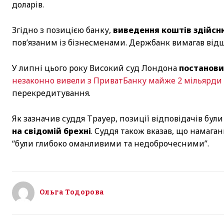
доларів.
Згідно з позицією банку,
виведення коштів здійсн
пов’язаним із бізнесменами. Держбанк вимагав відшк
У липні цього року Високий суд Лондона
постанови
незаконно вивели з ПриватБанку майже 2 мільярди 
перекредитування.
Як зазначив суддя Трауер, позиції відповідачів бул
на свідомій брехні
. Суддя також вказав, що намага
“були глибоко оманливими та недоброчесними”.
Ольга Тодорова