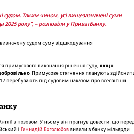
і судом. Таким чином, усі вищезазначені суми
а 2025 року", – розповіли у ПриватБанку.
а визначену судом суму відшкодування
ся примусового виконання рішення суду,
якщо
добровільно
. Примусове стягнення планують здійснит
017 перебувають під судовим наказом про всесвітній
Банку
Англії з позовом. У ньому він прагнув довести, що пере
йський і
Геннадій Боголюбов
вивели з банку мільярди