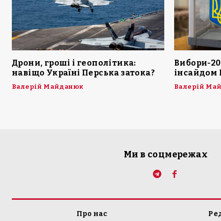
Дрони, гроші і геополітика:
Вибори-20
навіщо Україні Перська затока?
інсайдом 
Валерій Майданюк
Валерій Ма
Ми в соцмережах
Про нас
Ре