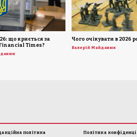
26: що криється за
Чого очікувати в 2026 р
Financial Times?
Валерій Майданюк
йданюк
дакційна політика
Політика конфіденці