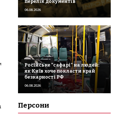
перелік документів
06.08.2026
и
Російське "сафарі" на людей:
як Київ хоче покласти край
безкарності РФ
06.08.2026
Персони
д