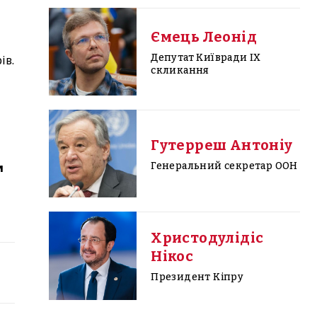
Ємець Леонід
Депутат Київради IX
ів.
скликання
Гутерреш Антоніу
Генеральний секретар ООН
и
Христодулідіс
Нікос
Президент Кіпру