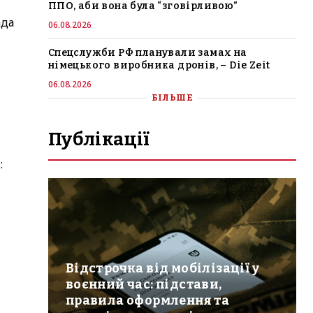
ППО, аби вона була “зговірливою”
ада
06.08.2026
Спецслужби РФ планували замах на
німецького виробника дронів, – Die Zeit
06.08.2026
БІЛЬШЕ
Публікації
и
:
Відстрочка від мобілізації у
воєнний час: підстави,
правила оформлення та