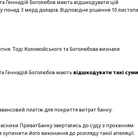
та Геннадій Боголюбов мають відшкодувати цій
му понад 3 млрд доларів. Відповідне рішення 10 листоп
ипня. Тоді Коломойського та Боголюбова визнали
та Геннадій Боголюбов мають
відшкодувати такі сум
– авансовий платіж для покриття витрат банку.
власники ПриватБанку звертались до суду з проханням
а зупинити його виконання до розгляду такої апеляції.