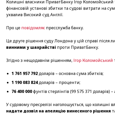
Колишні власники ПриватБанку Ігор Коломойський 
фінансовій установі збитки та судові витрати на су
ухвалив Високий суд Англії.
Про це
повідомляє
пресслужба банку.
Це друге рішення суду Лондона у цій справі після л
винними у шахрайстві
проти ПриватБанку.
Згідно з нещодавнім рішенням,
Ігор Коломойський
1 761 957 792
доларів – основна сума збитків;
1 190 083 824
доларів – проценти;
76 400 000
фунтів стерлінгів (99 575 371 доларів) 
У судовому пресрелізі наголошується, що колишні 
надати дозвіл на апеляцію винесеного рішення
т