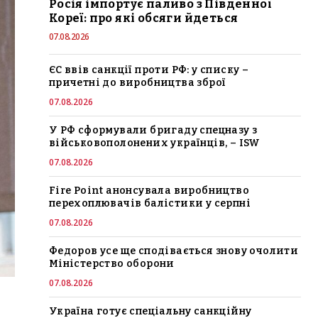
Росія імпортує паливо з Південної
Кореї: про які обсяги йдеться
07.08.2026
ЄС ввів санкції проти РФ: у списку –
причетні до виробництва зброї
07.08.2026
У РФ сформували бригаду спецназу з
військовополонених українців, – ISW
07.08.2026
Fire Point анонсувала виробництво
перехоплювачів балістики у серпні
07.08.2026
Федоров усе ще сподівається знову очолити
Міністерство оборони
07.08.2026
Україна готує спеціальну санкційну