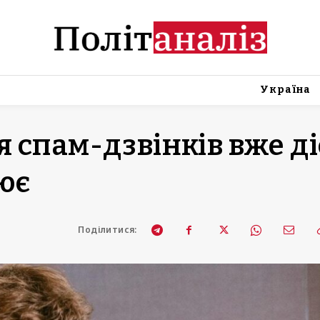
Україна
 спам-дзвінків вже ді
цює
Поділитися: