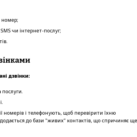
 номер;
 SMS чи інтернет-послуг;
ів.
звінками
ні дзвінки:
 послуги.
і.
ї номерів і телефонують, щоб перевірити їхню
 додається до бази "живих" контактів, що спричиняє щ