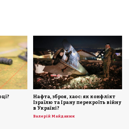
оці?
Нафта, зброя, хаос: як конфлікт
Ізраїлю та Ірану перекроїть війну
в Україні?
Валерій Майданюк