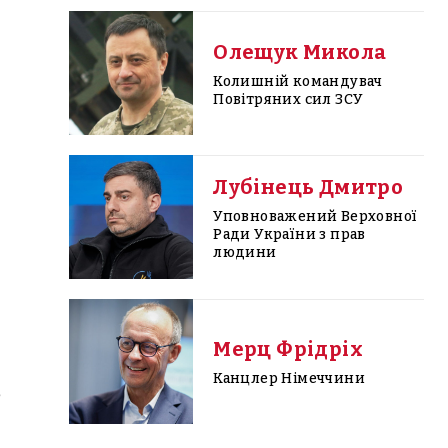
Олещук Микола
Колишній командувач
Повітряних сил ЗСУ
Лубінець Дмитро
Уповноважений Верховної
Ради України з прав
людини
Мерц Фрідріх
Канцлер Німеччини
е