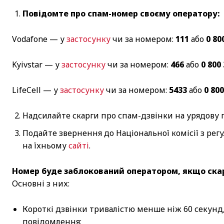
Повідомте про спам-номер своєму оператору:
Vodafone — у
застосунку
чи за номером:
111
або
0 80
Kyivstar — у
застосунку
чи за номером:
466
або
0 800
LifeCell — у
застосунку
чи за номером:
5433
або
0 800
Надсилайте скарги про спам-дзвінки на урядову г
Подайте звернення до Національної комісії з ре
на їхньому
сайті
.
Номер буде заблокований оператором, якщо ска
Основні з них:
Короткі дзвінки тривалістю менше ніж 60 секунд,
повідомлення;