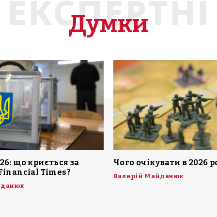
ЕКСПЕРТНІ
Думки
26: що криється за
Чого очікувати в 2026 р
Financial Times?
Валерій Майданюк
йданюк