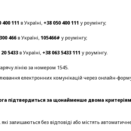
0 400 111
в Україні,
+38 050 400 111
у роумінгу;
 300 466
в Україні,
105466#
у роумінгу;
 20 5433
в Україні,
+38 063 5433 111
у роумінгу.
арячу лінію за номером 1545.
гулювання електронних комунікацій через онлайн-форм
рга підтвердиться за щонайменше двома критеріям
 які залишаються без відповіді або містять автоматичн