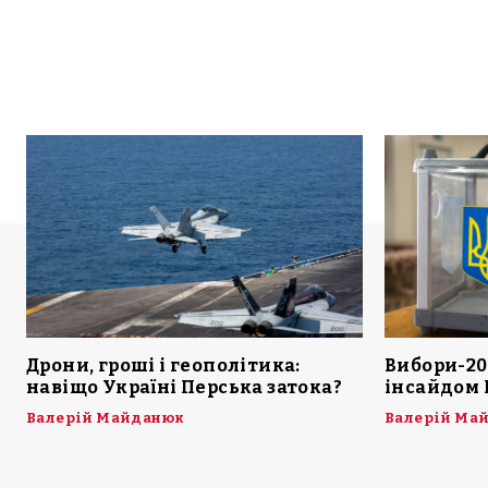
Дрони, гроші і геополітика:
Вибори-20
навіщо Україні Перська затока?
інсайдом 
Валерій Майданюк
Валерій Ма