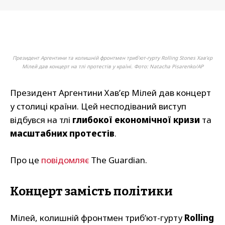
Президент Аргентини та колишній фронтмен триб'ют-гурту Rolling Stones Хав’єр
Мілей дав концерт на тлі протестів у країні. Фото: Natacha Pisarenko/AP
Президент Аргентини Хав’єр Мілей дав концерт
у столиці країни. Цей несподіваний виступ
відбувся на тлі
глибокої економічної кризи
та
масштабних протестів
.
Про це
повідомляє
The Guardian.
Концерт замість політики
Мілей, колишній фронтмен триб’ют-гурту
Rolling