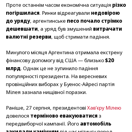
Проте останнім часом економічна ситуація
різко
погіршилася
. Ринки відреагували
недовірою
до уряду
, аргентинське
песо почало стрімко
дешевшати
, а уряд був змушений
витрачати
валютні резерви
, щоб стримати падіння.
Минулого місяця Аргентина отримала екстрену
фінансову допомогу від США — близько
$20
млрд
. Однак це не зупинило падіння
популярності президента. На вересневих
провінційних виборах у Буенос-Айресі партія
Мілея зазнала нищівної поразки.
Раніше, 27 серпня, президентові
Хав’єру Мілею
довелося
терміново евакуюватися
з
передвиборчої кампанії. Його
автомобіль
закидали камінням
під час мітингу перед