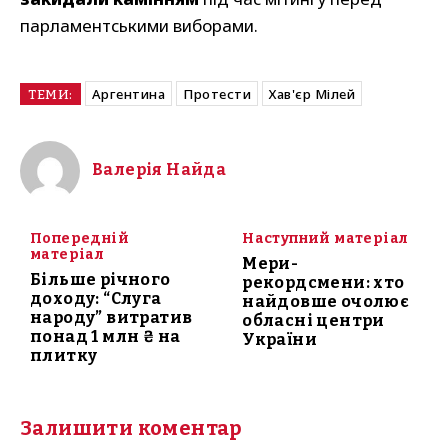
парламентськими виборами.
Аргентина
Протести
Хав'єр Мілей
ТЕМИ:
Валерія Найда
Попередній
Наступний матеріал
матеріал
Мери-
Більше річного
рекордсмени: хто
доходу: “Слуга
найдовше очолює
народу” витратив
обласні центри
понад 1 млн ₴ на
України
плитку
Залишити коментар