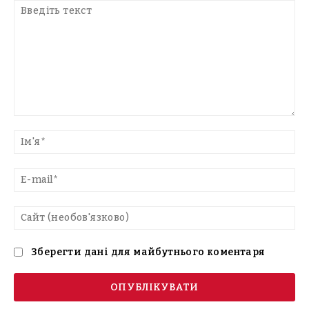
Введіть
текст
Ім'
E-
mai
Са
(н
Зберегти дані для майбутнього коментаря