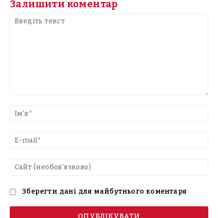
Залишити коментар
Введіть
текст
Ім'
E-
mai
Са
(н
Зберегти дані для майбутнього коментаря