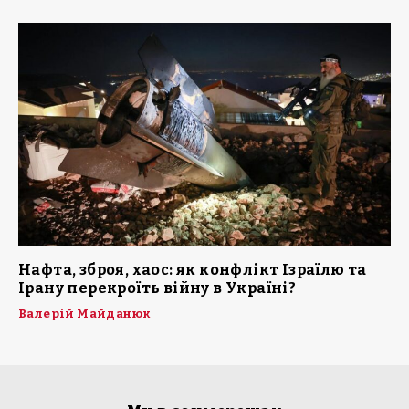
Нафта, зброя, хаос: як конфлікт Ізраїлю та
Ірану перекроїть війну в Україні?
Валерій Майданюк