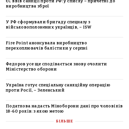
ЄС ввів санкції проти РФ: у списку – причетні до
виробництва зброї
У РФ сформували бригаду спецназу з
військовополонених українців, – ISW
Fire Point анонсувала виробництво
перехоплювачів балістики у серпні
Федоров усе ще сподівається знову очолити
Міністерство оборони
Україна готує спеціальну санкційну операцію
проти Росії, – Зеленський
Податкова надасть Міноборони дані про чоловіків
18-60 років: з якою метою
БІЛЬШЕ