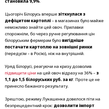
становила 9,9%
.
Цьогоріч Білорусь вперше
зіткнулася з
дефіцитом картоплі
– в магазинах було майже
неможливо знайти цей овоч. Прилавки
спорожніли, бо через ручне регулювання цін
білоруським фермерам було
вигідніше
постачати картоплю на зовнішні ринки
(передусім – в Росію), ніж на внутрішній.
Уряд Білорусі, реагуючи на кризу дозволив
підвищити ціни
на цей овоч відразу на 36% –
з
1,1 до 1,5 білоруських руб. за кг
. Проте це не
принесло бажаного результату.
Зрештою, режиму Лукашенка довелося піти на
безпрецедентний крок:
дозволити імпорт