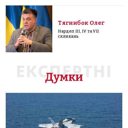
Тягнибок Олег
Нардеп III, IV та VII
скликань
ЕКСПЕРТНІ
Думки