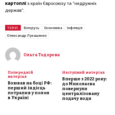
картоплі
з країн Євросоюзу та "недружніх
держав".
Білорусь
Економіка
Інфляція
ТЕМИ:
Олександр Лукашенко
Ольга Тодорова
Попередній
Наступний матеріал
матеріал
Вперше з 2022 року:
Воював на боці РФ:
до Миколаєва
перший індієць
повернули
потрапив у полон
централізовану
в Україні
подачу води