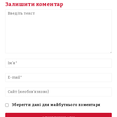
Залишити коментар
Введіть
текст
Ім'
E-
mai
Са
(н
Зберегти дані для майбутнього коментаря