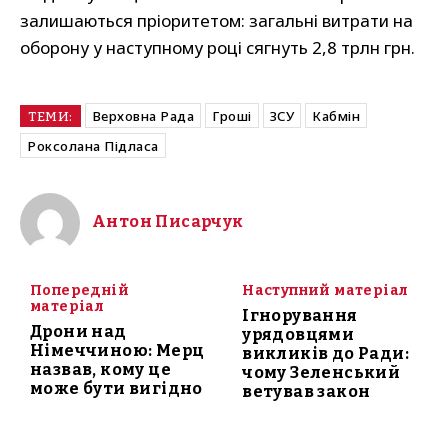
залишаються пріоритетом: загальні витрати на
оборону у наступному році сягнуть 2,8 трлн грн.
Верховна Рада
Гроші
ЗСУ
Кабмін
ТЕМИ:
Роксолана Підласа
Антон Писарчук
Попередній
Наступний матеріал
матеріал
Ігнорування
Дрони над
урядовцями
Німеччиною: Мерц
викликів до Ради:
назвав, кому це
чому Зеленський
може бути вигідно
ветував закон