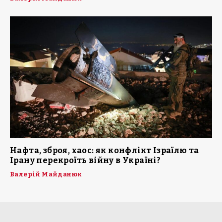
Нафта, зброя, хаос: як конфлікт Ізраїлю та
Ірану перекроїть війну в Україні?
Валерій Майданюк