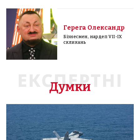
Герега Олександр
Бізнесмен, нардеп VII-IX
скликань
ЕКСПЕРТНІ
Думки