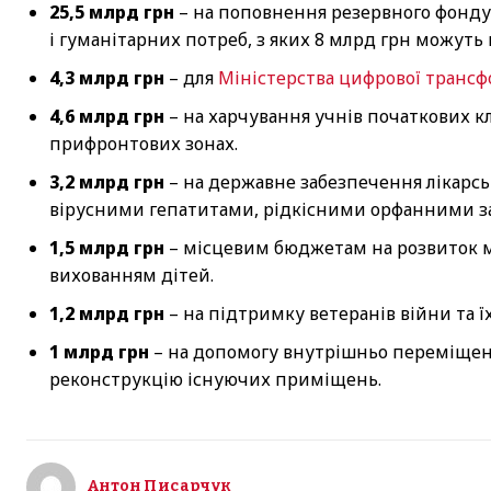
25,5 млрд грн
– на поповнення резервного фонду
і гуманітарних потреб, з яких 8 млрд грн можуть 
4,3 млрд грн
– для
Міністерства цифрової трансф
4,6 млрд грн
– на харчування учнів початкових кла
прифронтових зонах.
3,2 млрд грн
– на державне забезпечення лікарсь
вірусними гепатитами, рідкісними орфанними з
1,5 млрд грн
– місцевим бюджетам на розвиток ме
вихованням дітей.
1,2 млрд грн
– на підтримку ветеранів війни та їх
1 млрд грн
– на допомогу внутрішньо переміщени
реконструкцію існуючих приміщень.
Антон Писарчук