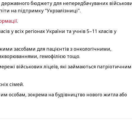
 державного бюджету для непередбачуваних військов
піти на підтримку "Укрзалізниці".
ормації
.
сів у всіх регіонах України та учнів 5–11 класів у
кими засобами для пацієнтів з онкологічними,
ахворюваннями, гемофілією тощо.
режі військових ліцеїв, які займаються патріотичним
ніх сімей.
м особам, зокрема на будівництво нового житла або