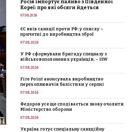
Росія імпортує паливо з Південної
Кореї: про які обсяги йдеться
07.08.2026
ЄС ввів санкції проти РФ: у списку –
причетні до виробництва зброї
07.08.2026
У РФ сформували бригаду спецназу з
військовополонених українців, – ISW
07.08.2026
Fire Point анонсувала виробництво
перехоплювачів балістики у серпні
07.08.2026
Федоров усе ще сподівається знову очолити
Міністерство оборони
07.08.2026
Україна готує спеціальну санкційну