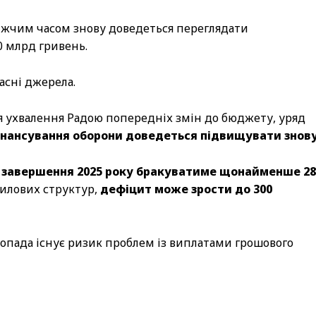
ижчим часом знову доведеться переглядати
0 млрд гривень.
асні джерела.
сля ухвалення Радою попередніх змін до бюджету, уряд
інансування оборони доведеться підвищувати знову
 завершення 2025 року бракуватиме щонайменше 28
илових структур,
дефіцит може зрости до 300
топада існує ризик проблем із виплатами грошового