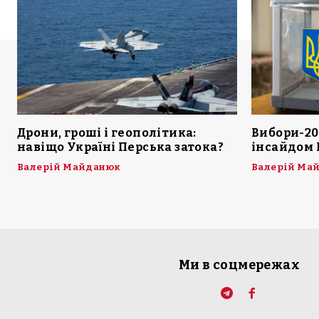
Дрони, гроші і геополітика:
Вибори-20
навіщо Україні Перська затока?
інсайдом 
Валерій Майданюк
Валерій Ма
Ми в соцмережах