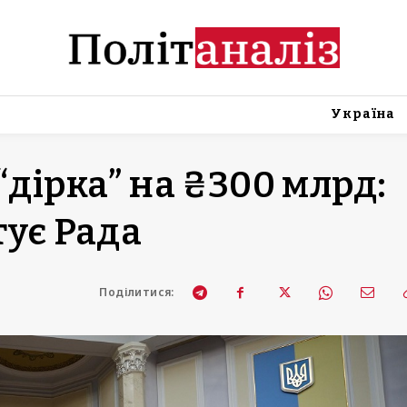
Україна
“дірка” на ₴300 млрд:
тує Рада
Поділитися: