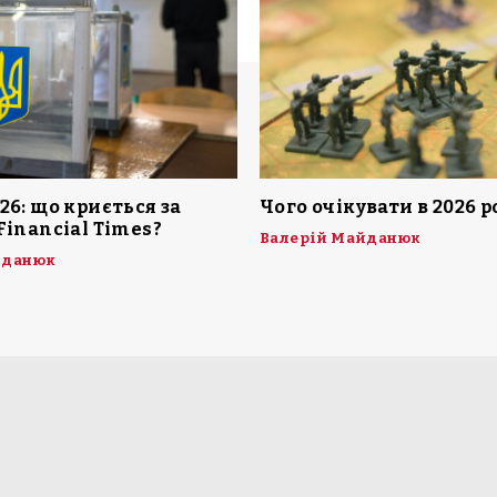
26: що криється за
Чого очікувати в 2026 р
Financial Times?
Валерій Майданюк
йданюк