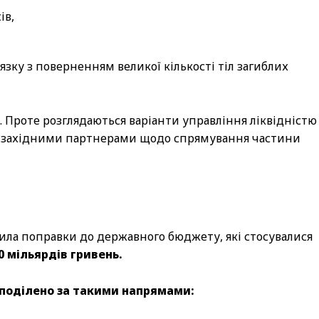
ів,
язку з поверненням великої кількості тіл загиблих
. Проте розглядаються варіанти управління ліквідністю
з західними партнерами щодо спрямування частини
дила поправки до державного бюджету, які стосувалися
0 мільярдів гривень.
зподілено за такими напрямами: