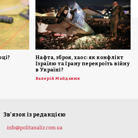
оці?
Нафта, зброя, хаос: як конфлікт
Ізраїлю та Ірану перекроїть війну
в Україні?
Валерій Майданюк
Зв'язок із редакцією
info@politanaliz.com.ua