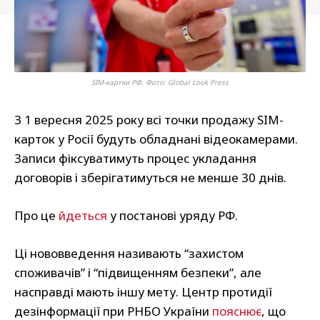
SIM-картки РФ. Фото: Global Look Press
З 1 вересня 2025 року всі точки продажу SIM-
карток у Росії будуть обладнані відеокамерами.
Записи фіксуватимуть процес укладання
договорів і зберігатимуться не менше 30 днів.
Про це
йдеться
у постанові уряду РФ.
Ці нововведення називають “захистом
споживачів” і “підвищенням безпеки”, але
насправді мають іншу мету. Центр протидії
дезінформації при РНБО України
пояснює
, що