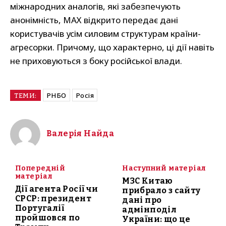
міжнародних аналогів, які забезпечують
анонімність, МАХ відкрито передає дані
користувачів усім силовим структурам країни-
агресорки. Причому, що характерно, ці дії навіть
не приховуються з боку російської влади.
РНБО
Росія
ТЕМИ:
Валерія Найда
Попередній
Наступний матеріал
матеріал
МЗС Китаю
Дії агента Росії чи
прибрало з сайту
СРСР: президент
дані про
Португалії
адмінподіл
пройшовся по
України: що це