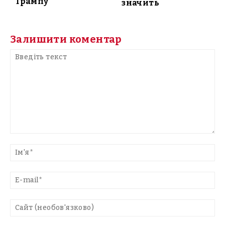
Трампу
значить
Залишити коментар
Введіть
текст
Ім'
E-
mai
Са
(н