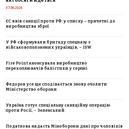
які обсяги йдеться
07.08.2026
ЄС ввів санкції проти РФ: у списку – причетні до
виробництва зброї
У РФ сформували бригаду спецназу з
військовополонених українців, – ISW
Fire Point анонсувала виробництво
перехоплювачів балістики у серпні
Федоров усе ще сподівається знову очолити
Міністерство оборони
Україна готує спеціальну санкційну операцію
проти Росії, – Зеленський
Податкова надасть Міноборони дані про чоловіків