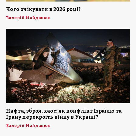
Чого очікувати в 2026 році?
Валерій Майданюк
Нафта, зброя, хаос: як конфлікт Ізраїлю та
Ірану перекроїть війну в Україні?
Валерій Майданюк