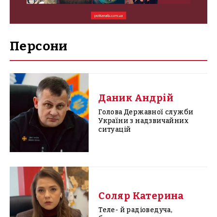
Персони
Даник Андрій
Голова Державної служби
України з надзвичайних
ситуацій
Соляр Катерина
Теле- й радіоведуча,