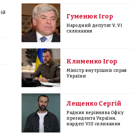
ній
Гуменюк Ігор
Народний депутат V, VI
скликання
Клименко Ігор
Міністр внутрішніх справ
України
Лещенко Сергій
Радник керівника Офісу
президента України,
нардеп VIII скликання