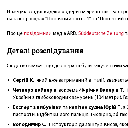
Німецькі слідчі видали ордери на арешт шістьох гр
на газопроводах “Північний потік-1” та “Північний по
Про це
повідомили
медіа ARD,
Süddeutsche Zeitung
т
Деталі розслідування
Слідство вважає, що до операції були залучені
низка
Сергій К.
, який вже затриманий в Італії, вважаєт
Четверо дайверів
, зокрема
40-річна Валерія Т.
,
України з глибоководних занурень (104 метри). Г
Експерт з вибухівки
та
капітан судна Юрій Т.
з 
паспорти. Відбитки його пальців, імовірно, збіга
Володимир С.
, інструктор з дайвінгу з Києва, як