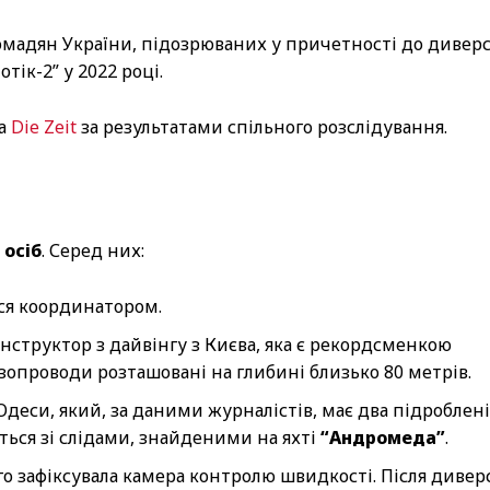
омадян України, підозрюваних у причетності до диверс
тік-2” у 2022 році.
а
Die Zeit
за результатами спільного розслідування.
 осіб
. Серед них:
ься координатором.
 інструктор з дайвінгу з Києва, яка є рекордсменкою
азопроводи розташовані на глибині близько 80 метрів.
Одеси, який, за даними журналістів, має два підроблені
ються зі слідами, знайденими на яхті
“Андромеда”
.
ого зафіксувала камера контролю швидкості. Після диверс