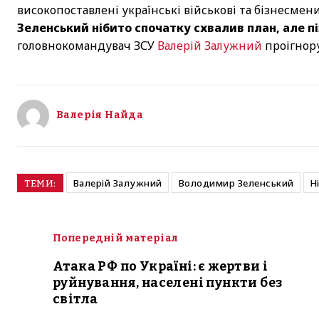
високопоставлені українські військові та бізнесм
Зеленський нібито спочатку схвалив план, але пі
головнокомандувач ЗСУ
Валерій Залужний
проігнору
Валерія Найда
Валерій Залужний
Володимир Зеленський
Н
ТЕМИ:
Попередній матеріал
Атака РФ по Україні: є жертви і
руйнування, населені пункти без
світла