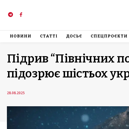
НОВИНИ
СТАТТІ
ДОСЬЄ
СПЕЦПРОЄКТИ
Підрив “Північних п
підозрює шістьох ук
28.08.2025