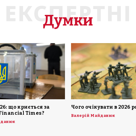
ЕКСПЕРТНІ
Думки
26: що криється за
Чого очікувати в 2026 р
Financial Times?
Валерій Майданюк
йданюк