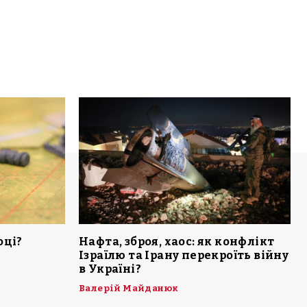
оці?
Нафта, зброя, хаос: як конфлікт
Ізраїлю та Ірану перекроїть війну
в Україні?
Валерій Майданюк