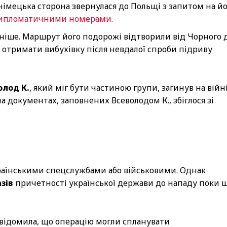
 німецька сторона звернулася до Польщі з запитом на й
з дипломатичними номерами.
ізніше. Маршрут його подорожі відтворили від Чорного 
г отримати вибухівку після невдалої спроби підриву
олод К.
, який міг бути частиною групи, загинув на війн
на документах, заповнених Всеволодом К., збіглося зі
країнськими спецслужбами або військовими. Однак
зів
причетності української держави до нападу поки 
 повідомила, що операцію могли спланувати