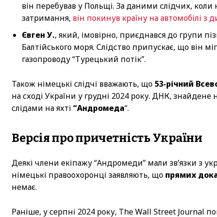
він перебував у Польщі. За даними слідчих, коли
затримання,
він покинув країну на автомобілі 
Євген У.
, який, імовірно, приєднався до групи п
Балтійського моря. Слідство припускає, що він мі
газопроводу “Турецький потік”.
Також німецькі слідчі вважають, що
53-річний Всев
на сході України у грудні 2024 року. ДНК, знайдене 
слідами на яхті
“Андромеда
“.
Версія про причетність України
Деякі члени екіпажу “Андромеди” мали зв’язки з у
німецькі правоохоронці заявляють, що
прямих дока
немає.
Раніше, у серпні 2024 року, The Wall Street Journal