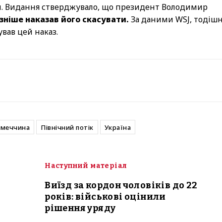
ени. Видання стверджувало, що президент Володимир
зніше наказав його скасувати.
За даними WSJ, тодіш
вав цей наказ.
імеччина
Північний потік
Україна
Наступний матеріал
Виїзд за кордон чоловіків до 22
років: військові оцінили
рішення уряду