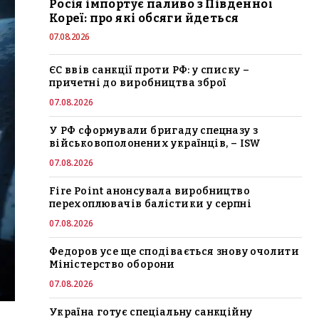
Росія імпортує паливо з Південної
Кореї: про які обсяги йдеться
07.08.2026
ЄС ввів санкції проти РФ: у списку –
причетні до виробництва зброї
07.08.2026
У РФ сформували бригаду спецназу з
військовополонених українців, – ISW
07.08.2026
Fire Point анонсувала виробництво
перехоплювачів балістики у серпні
07.08.2026
Федоров усе ще сподівається знову очолити
Міністерство оборони
07.08.2026
Україна готує спеціальну санкційну