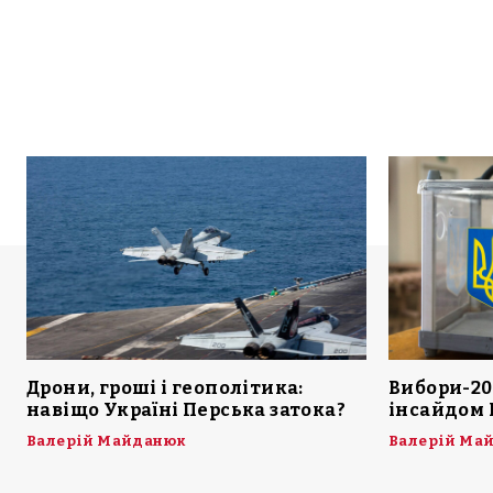
Дрони, гроші і геополітика:
Вибори-20
навіщо Україні Перська затока?
інсайдом 
Валерій Майданюк
Валерій Ма