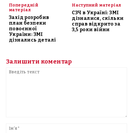
Попередній
Наступний матеріал
матеріал
СЗЧ в Україні: ЗМІ
Захід розробив
дізналися, скільки
план безпеки
справ відкрито за
повоєнної
3,5 роки війни
України: ЗМІ
дізнались деталі
Залишити коментар
Введіть
текст
Ім'