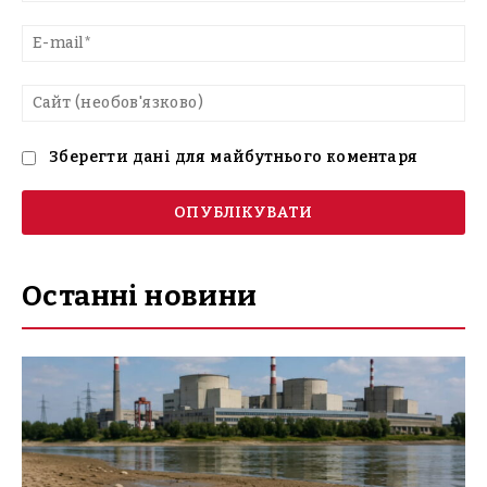
E-
mai
Са
(н
Зберегти дані для майбутнього коментаря
Останні новини