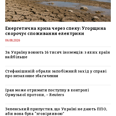
Енергетична криза через спеку: Угорщина
скорочує споживання електрики
06.08.2026
За Україну воюють 16 тисяч іноземців: з яких країн
найбільше
Стефанішиній обрали запобіжний захід у справі
про незаконне збагачення
Іран може отримати поступку в контролі
Ормузької протоки, – Reuters
Зеленський припустив, що Україні не дають ППО,
аби вона була “зговірливою”