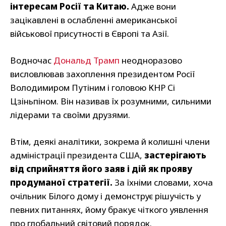
інтересам Росії та Китаю.
Адже вони
зацікавлені в ослабленні американської
військової присутності в Європі та Азії.
Водночас
Дональд Трамп
неодноразово
висловлював захоплення президентом Росії
Володимиром Путіним і головою КНР Сі
Цзіньпіном. Він називав їх розумними, сильними
лідерами та своїми друзями.
Втім, деякі аналітики, зокрема й колишні члени
адміністрації президента США,
застерігають
від сприйняття його заяв і дій як прояву
продуманої стратегії.
За їхніми словами, хоча
очільник Білого дому і демонструє рішучість у
певних питаннях, йому бракує чіткого уявлення
про глобальний світовий порядок.