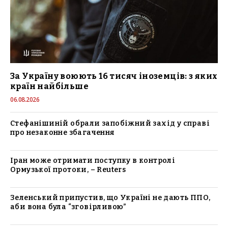
За Україну воюють 16 тисяч іноземців: з яких
країн найбільше
06.08.2026
Стефанішиній обрали запобіжний захід у справі
про незаконне збагачення
Іран може отримати поступку в контролі
Ормузької протоки, – Reuters
Зеленський припустив, що Україні не дають ППО,
аби вона була “зговірливою”