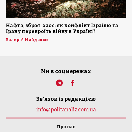
Нафта, зброя, хаос: як конфлікт Ізраїлю та
Ірану перекроїть війну в Україні?
Валерій Майданюк
Ми в соцмережах
Зв'язок із редакцією
info@politanaliz.com.ua
Про нас