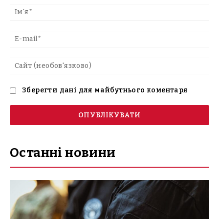
текст
Ім'
E-
mai
Са
(н
Зберегти дані для майбутнього коментаря
Останні новини