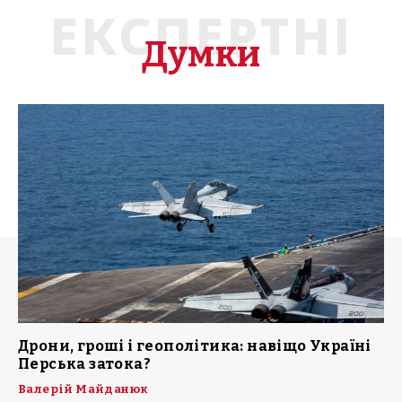
ЕКСПЕРТНІ
Думки
Дрони, гроші і геополітика: навіщо Україні
Перська затока?
Валерій Майданюк