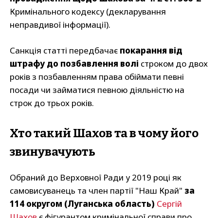
Кримінального кодексу (декларування
неправдивої інформації).
Санкція статті передбачає
покарання від
штрафу до позбавлення волі
строком до двох
років з позбавленням права обіймати певні
посади чи займатися певною діяльністю на
строк до трьох років.
Хто такий Шахов та в чому його
звинувачують
Обраний до Верховної Ради у 2019 році як
самовисуванець та член партії "Наш Край"
за
114 округом (Луганська область)
Сергій
Шахов
є фігурантом кримінальної справи про