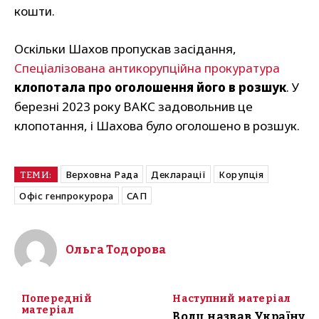
кошти.
Оскільки Шахов пропускав засідання,
Спеціалізована антикорупційна прокуратура
клопотала про оголошення його в розшук
. У
березні 2023 року ВАКС задовольнив це
клопотання, і Шахова було оголошено в розшук.
Верховна Рада
Декларації
Корупція
ТЕМИ:
Офіс генпрокурора
САП
Ольга Тодорова
Попередній
Наступний матеріал
матеріал
Волц назвав Україну