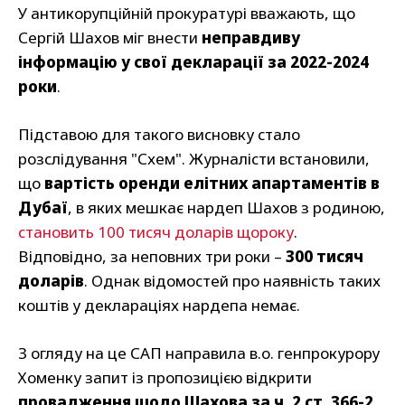
У антикорупційній прокуратурі вважають, що
Сергій Шахов міг внести
неправдиву
інформацію у свої декларації за 2022-2024
роки
.
Підставою для такого висновку стало
розслідування "Схем". Журналісти встановили,
що
вартість оренди елітних апартаментів в
Дубаї
, в яких мешкає нардеп Шахов з родиною,
становить 100 тисяч доларів щороку
.
Відповідно, за неповних три роки –
300 тисяч
доларів
. Однак відомостей про наявність таких
коштів у деклараціях нардепа немає.
З огляду на це САП направила в.о. генпрокурору
Хоменку запит із пропозицією відкрити
провадження щодо Шахова за ч. 2 ст. 366-2