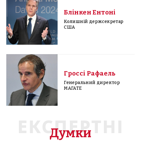
Блінкен Ентоні
Колишній держсекретар
США
Гроссі Рафаель
Генеральний директор
МАГАТЕ
ЕКСПЕРТНІ
Думки