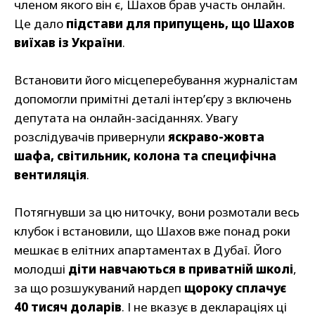
членом якого він є, Шахов брав участь онлайн.
Це дало
підстави для припущень, що Шахов
виїхав із України
.
Встановити його місцеперебування журналістам
допомогли примітні деталі інтер’єру з включень
депутата на онлайн-засіданнях. Увагу
розслідувачів привернули
яскраво-жовта
шафа, світильник, колона та специфічна
вентиляція
.
Потягнувши за цю ниточку, вони розмотали весь
клубок і встановили, що Шахов вже понад роки
мешкає в елітних апартаментах в Дубаї. Його
молодші
діти навчаються в приватній школі
,
за що розшукуваний нардеп
щороку сплачує
40 тисяч доларів
. І не вказує в деклараціях ці