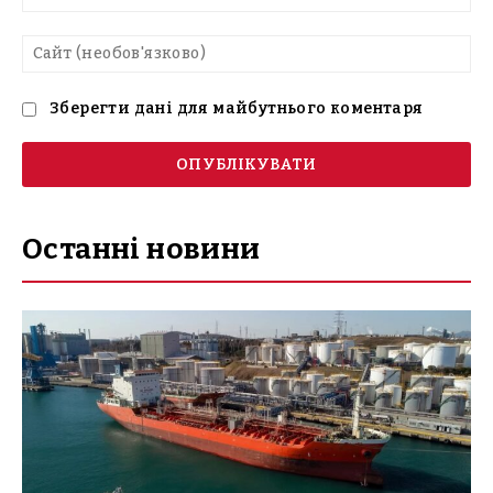
mai
Са
(н
Зберегти дані для майбутнього коментаря
Останні новини