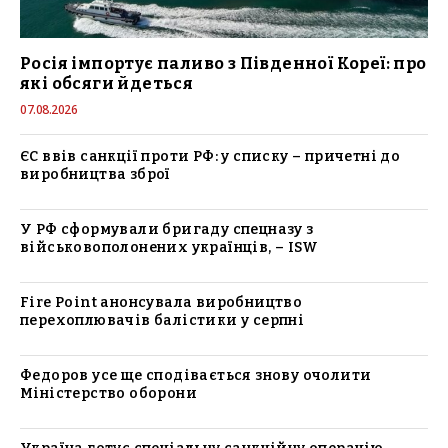
Росія імпортує паливо з Південної Кореї: про
які обсяги йдеться
07.08.2026
ЄС ввів санкції проти РФ: у списку – причетні до
виробництва зброї
У РФ сформували бригаду спецназу з
військовополонених українців, – ISW
Fire Point анонсувала виробництво
перехоплювачів балістики у серпні
Федоров усе ще сподівається знову очолити
Міністерство оборони