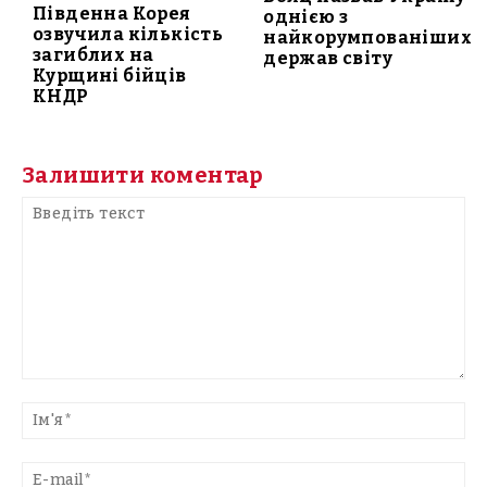
Південна Корея
однією з
озвучила кількість
найкорумпованіших
загиблих на
держав світу
Курщині бійців
КНДР
Залишити коментар
Введіть
текст
Ім'
E-