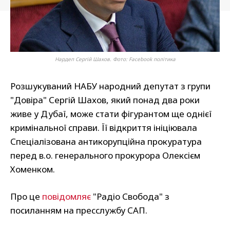
Нардеп Сергій Шахов. Фото: Facebook політика
Розшукуваний НАБУ народний депутат з групи
"Довіра" Сергій Шахов, який понад два роки
живе у Дубаї, може стати фігурантом ще однієї
кримінальної справи. Її відкриття ініціювала
Спеціалізована антикорупційна прокуратура
перед в.о. генерального прокурора Олексієм
Хоменком.
Про це
повідомляє
"Радіо Свобода" з
посиланням на пресслужбу САП.