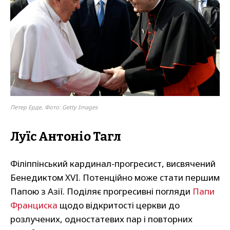
Петер Ерде. Фото: Getty Images
Луїс Антоніо Тагл
Філіппінський кардинал-прогресист, висвячений
Бенедиктом XVI. Потенційно може стати першим
Папою з Азії. Поділяє прогресивні погляди
Папи
Франциска
щодо відкритості церкви до
розлучених, одностатевих пар і повторних