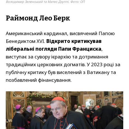
Володимир Зеленський та Матео Дзуппі. Фото: ОП
Раймонд Лео Берк
Американський кардинал, висвячений Папою
Бенедиктом XVI.
Відкрито критикував
ліберальні погляди Папи Франциска
,
виступає за сувору ієрархію та дотримання
традиційних церковних догматів. У 2023 році за
публічну критику був виселений з Ватикану та
позбавлений фінансування.