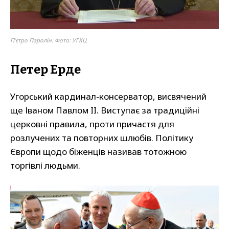
П’єтро Паролін. Фото: УГКЦ
Петер Ерде
Угорський кардинал-консерватор, висвячений
ще Іваном Павлом II. Виступає за традиційні
церковні правила, проти причастя для
розлучених та повторних шлюбів. Політику
Європи щодо біженців називав тотожною
торгівлі людьми.