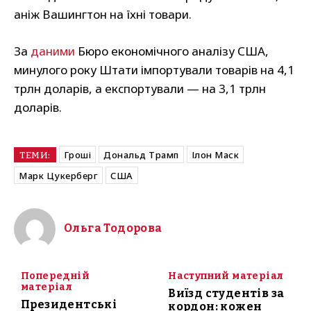
аніж Вашингтон на їхні товари.
За
даними
Бюро економічного аналізу США,
минулого року Штати імпортували товарів на 4,1
трлн доларів, а експортували — на 3,1 трлн
доларів.
Гроші
Дональд Трамп
Ілон Маск
ТЕМИ:
Марк Цукерберг
США
Ольга Тодорова
Попередній
Наступний матеріал
матеріал
Виїзд студентів за
Президентські
кордон: кожен