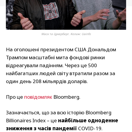
Маск та Цукерберг. Колаж: Uainfo
На оголошені президентом США Дональдом
Трампом масштабні мита фондові ринки
відреагували падінням. Через це 500
найбагатших людей світу втратили разом за
один день 208 мільярдів доларів.
Про це
повідомляє
Bloomberg.
Зазначається, що за всю історію Bloomberg
Billionaires Index – це
найбільше одноденне
зниження з часів пандемії
COVID-19.