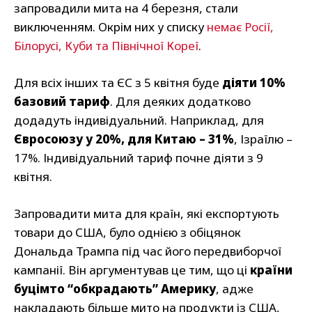
запровадили мита на 4 березня, стали
виключенням. Окрім них у списку
немає Росії,
Білорусі, Куби та Північної Кореї
.
Для всіх інших та ЄС з 5 квітня буде
діяти 10%
базовий тариф
. Для деяких додатково
додадуть індивідуальний. Наприклад, для
Євросоюзу у 20%, для Китаю – 31%
, Ізраїлю –
17%. Індивідуальний тариф почне діяти з 9
квітня.
Запровадити мита для країн, які експортують
товари до США, було однією з обіцянок
Дональда Трампа під час його передвиборчої
кампанії. Він аргументував це тим, що ці
країни
буцімто “обкрадають” Америку
, адже
накладають більше мито на продукти із США,