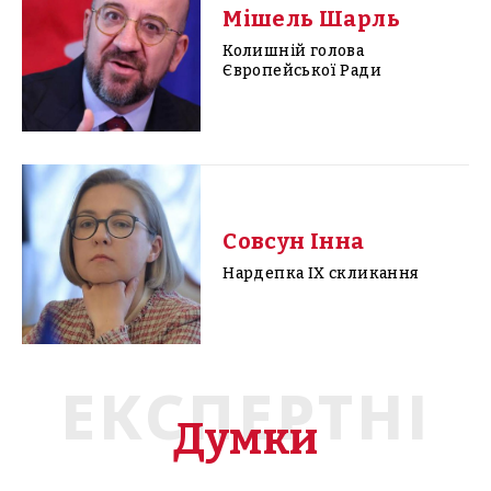
Мішель Шарль
Колишній голова
Європейської Ради
Совсун Інна
Нардепка IX скликання
ЕКСПЕРТНІ
Думки