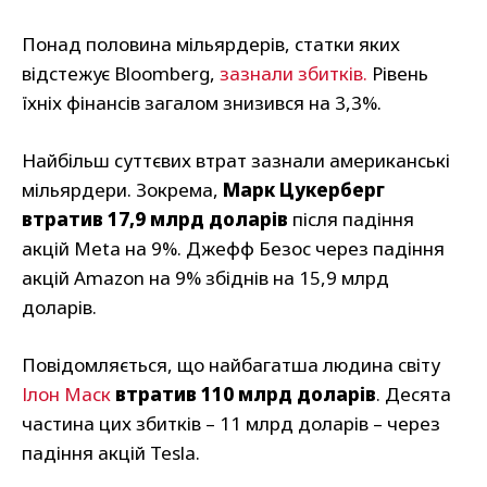
Понад половина мільярдерів, статки яких
відстежує Bloomberg,
зазнали збитків.
Рівень
їхніх фінансів загалом знизився на 3,3%.
Найбільш суттєвих втрат зазнали американські
мільярдери. Зокрема,
Марк Цукерберг
втратив 17,9 млрд доларів
після падіння
акцій Meta на 9%. Джефф Безос через падіння
акцій Amazon на 9% збіднів на 15,9 млрд
доларів.
Повідомляється, що найбагатша людина світу
Ілон Маск
втратив 110 млрд доларів
. Десята
частина цих збитків – 11 млрд доларів – через
падіння акцій Tesla.