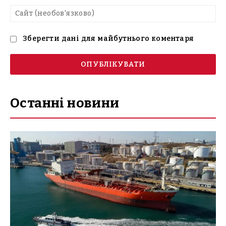
Са
(н
Зберегти дані для майбутнього коментаря
Останні новини