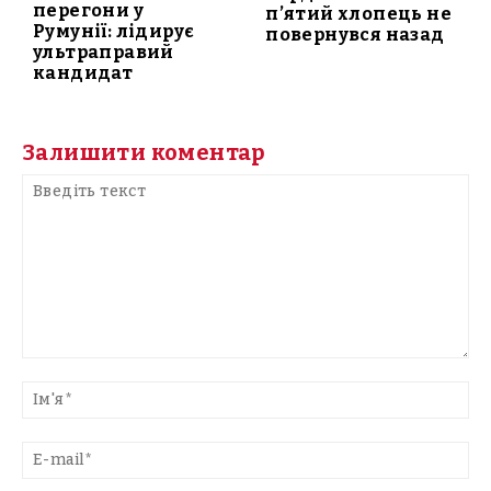
перегони у
п’ятий хлопець не
Румунії: лідирує
повернувся назад
ультраправий
кандидат
Залишити коментар
Введіть
текст
Ім'
E-
mai