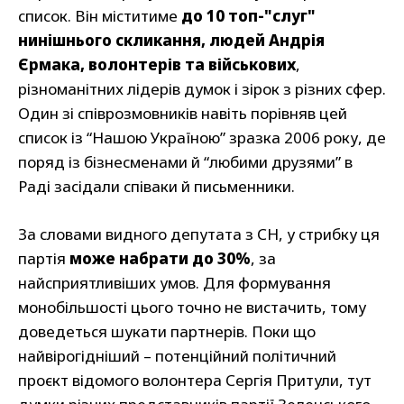
список. Він міститиме
до 10 топ-"слуг"
нинішнього скликання, людей Андрія
Єрмака, волонтерів та військових
,
різноманітних лідерів думок і зірок з різних сфер.
Один зі співрозмовників навіть порівняв цей
список із “Нашою Україною” зразка 2006 року, де
поряд із бізнесменами й “любими друзями” в
Раді засідали співаки й письменники.
За словами видного депутата з СН, у стрибку ця
партія
може набрати до 30%
, за
найсприятливіших умов. Для формування
монобільшості цього точно не вистачить, тому
доведеться шукати партнерів. Поки що
найвірогідніший – потенційний політичний
проєкт відомого волонтера Сергія Притули, тут