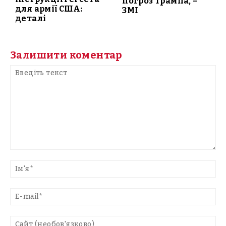
погроз Трампа, –
для армії США:
ЗМІ
деталі
Залишити коментар
Введіть
текст
Ім'
E-
mai
Са