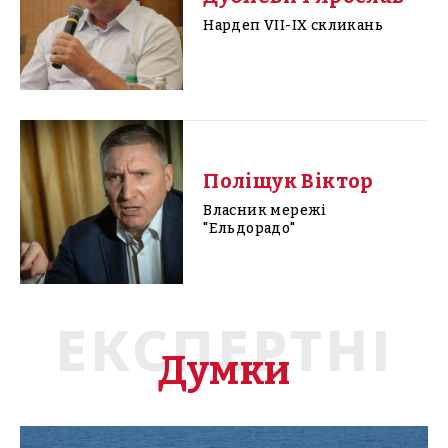
Нардеп VII-IX скликань
Поліщук Віктор
Власник мережі
"Ельдорадо"
ЕКСПЕРТНІ
Думки