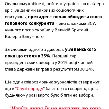
Овальному кабінеті, рейтинг українського лідера
зріс. За даними закритих соціологічних
опитувань,
президент почав обходити свого
головного конкурента
– ексголовкома ЗСУ,
чинного посла України у Великій Британії
Валерія Залужного.
За словами одного з джерел,
у Зеленського
поки що стеля в 35%
. Перший тур
президентських виборів у 2019 році чинний
глава держави виграв з результатом 30,24%
Ще один співрозмовник журналістів стверджує,
що в
"Слузі народу
" багато хто говорить, що в
будь-якому разі варто було б піти на вибори.
"Навіть якщо їх не виграти, то хоча