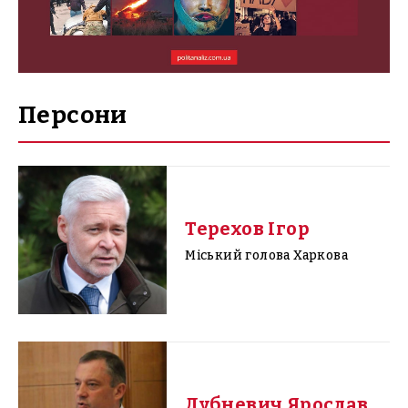
Персони
Терехов Ігор
Міський голова Харкова
Дубневич Ярослав