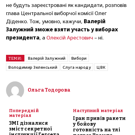
не будуть зареєстровані як кандидати, розповів
глава Центральної виборчої комісії Олег
Діденко. Тож, умовно, кажучи,
Валерій
Залужний зможе взяти участь у виборах
президента
, а
Олексій Арестович
– ні.
Валерій Залужний
Вибори
ТЕМИ:
Володимир Зеленський
Слуга народу
ЦВК
Ольга Тодорова
Попередній
Наступний матеріал
матеріал
Іран привів ракети
ЗМІ дізналися
у бойову
зміст секретної
готовність на тлі
інструкції Гегсета