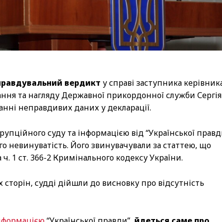
правдувальний вердикт
у справі заступника керівник
ування та нагляду Державної прикордонної служби Сергія
анні неправдивих даних у декларації.
пційного суду та інформацією від “Української правд
о невинуватість. Його звинувачували за статтею, що
. 1 ст. 366-2 Кримінального кодексу України.
х сторін, судді дійшли до висновку про відсутність
нформацією
“Української правди”,
йдеться саме про