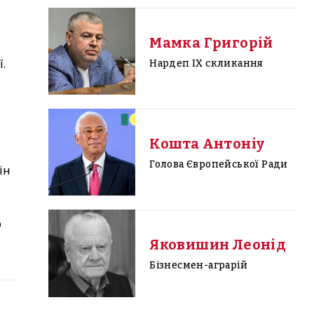
Мамка Григорій
.
Нардеп IX скликання
Кошта Антоніу
Голова Європейської Ради
ін
о
Яковишин Леонід
Бізнесмен-аграрій