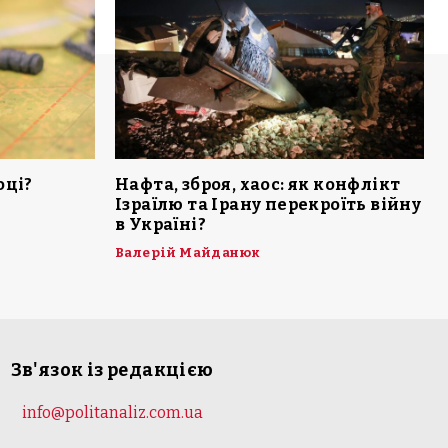
оці?
Нафта, зброя, хаос: як конфлікт
Ізраїлю та Ірану перекроїть війну
в Україні?
Валерій Майданюк
Зв'язок із редакцією
info@politanaliz.com.ua