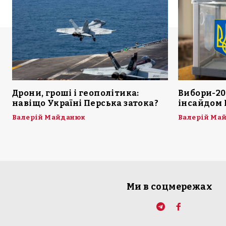
Дрони, гроші і геополітика:
Вибори-20
навіщо Україні Перська затока?
інсайдом 
Валерій Майданюк
Валерій Ма
Ми в соцмережах