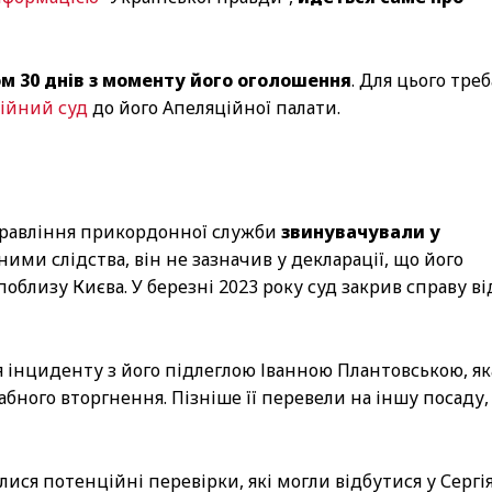
 30 днів з моменту його оголошення
. Для цього треб
ійний суд
до його Апеляційної палати.
правління прикордонної служби
звинувачували у
аними слідства, він не зазначив у декларації, що його
близу Києва. У березні 2023 року суд закрив справу ві
я інциденту з його підлеглою Іванною Плантовською, як
бного вторгнення. Пізніше її перевели на іншу посаду,
лися потенційні перевірки, які могли відбутися у Сергі