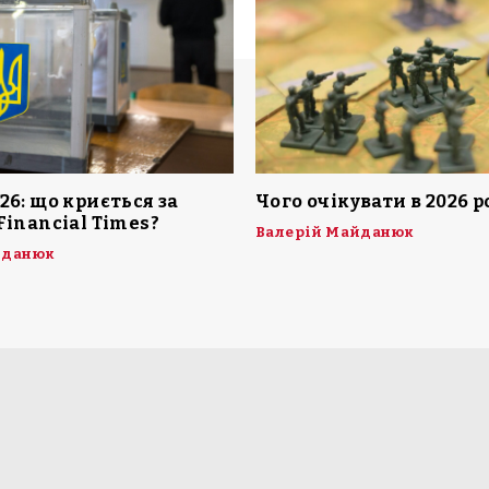
26: що криється за
Чого очікувати в 2026 р
Financial Times?
Валерій Майданюк
йданюк