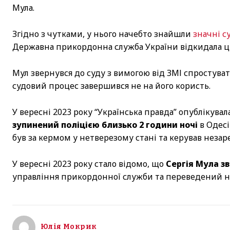
Мула.
Згідно з чутками, у нього начебто знайшли
значні с
Державна прикордонна служба України відкидала ці 
Мул звернувся до суду з вимогою від ЗМІ спростуват
судовий процес завершився не на його користь.
У вересні 2023 року “Українська правда” опублікувал
зупинений поліцією близько 2 години ночі
в Одесі
був за кермом у нетверезому стані та керував неза
У вересні 2023 року стало відомо, що
Сергія Мула з
управління прикордонної служби та переведений на
Юлія Мокрик