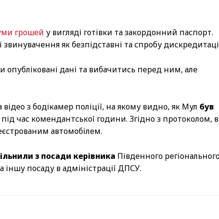
уми грошей
у вигляді готівки та закордонний паспорт.
звинувачення як безпідставні та спробу дискредитації
и опубліковані дані та вибачитись перед ним, але
а відео з бодікамер поліції, на якому видно, як Мул
був
 під час комендантської години. Згідно з протоколом, в
реєстрованим автомобілем.
вільнили з посади керівника
Південного регіональног
 іншу посаду в адміністрації ДПСУ.