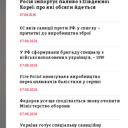
Росія імпортує паливо з Південної
Кореї: про які обсяги йдеться
07.08.2026
ЄС ввів санкції проти РФ: у списку –
причетні до виробництва зброї
07.08.2026
У РФ сформували бригаду спецназу з
військовополонених українців, – ISW
07.08.2026
Fire Point анонсувала виробництво
перехоплювачів балістики у серпні
07.08.2026
Федоров усе ще сподівається знову очолити
Міністерство оборони
07.08.2026
Україна готує спеціальну санкційну