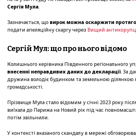
Сергія Мула
.
Зазначається, що
вирок можна оскаржити протягом
подати апеляційну скаргу через
Вищий антикорупц
Сергій Мул: що про нього відомо
Колишнього керівника Південного регіонального у
внесенні неправдивих даних до декларації
. За д
дружина володіє будинком та земельною ділянкою по
громадськості.
Прізвище Мула стало відомим у січні 2023 року післ
виїхала до Парижа на Новий рік під час повномасшта
потім звільнили.
У контексті вказаного скандалу в мережі обговорюва