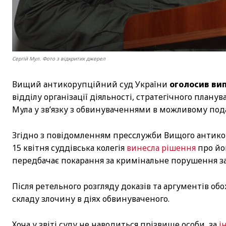
Сергій Мул. Фото з відкритих джерел
Вищий антикорупційний суд України
оголосив ви
відділу організації діяльності, стратегічного план
Мула у зв’язку з обвинуваченнями в можливому под
Згідно з повідомленням пресслужби Вищого антикору
15 квітня суддівська колегія
винесла рішення
про йог
передбачає покарання за кримінальне порушення за ч
Після ретельного розгляду доказів та аргументів обо
складу злочину в діях обвинуваченого.
Хоча у звіті суду не наводиться прізвище особи, за
і