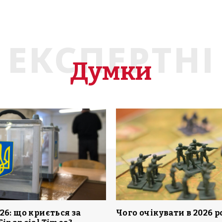
ЕКСПЕРТНІ
Думки
26: що криється за
Чого очікувати в 2026 р