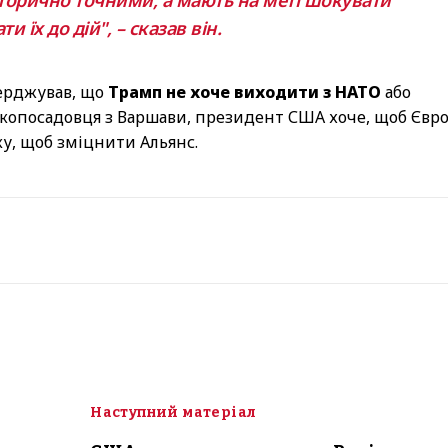
и їх до дій", – сказав він.
ерджував, що
Трамп не хоче виходити з НАТО
або
окопосадовця з Варшави, президент США хоче, щоб Євр
ку, щоб зміцнити Альянс.
Наступний матеріал