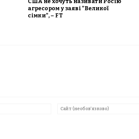
США не хочуть називати Росію
агресором у заяві "Великої
сімки", – FT
E-
mail*