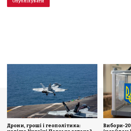
Дрони, гроші і геополітика:
Вибори-20