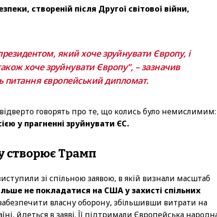
езпеки, створеній після Другої світової війни,
резидентом, який хоче зруйнувати Європу, і
кож хоче зруйнувати Європу", – зазначив
ть питання європейський дипломат.
 відверто говорять про те, що колись було немислимим:
ією у прагненні зруйнувати ЄС.
ку створює Трамп
виступили зі спільною заявою, в якій визнали масштаб
льше не покладатися на США у захисті спільних
забезпечити власну оборону, збільшивши витрати на
ні, йдеться в заяві. Її підтримали Європейська народн