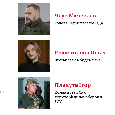
Чаус Вʼячеслав
Голова Чернігівської ОДА
Решетилова Ольга
Військова омбудсманка
Плахута Ігор
ії
Командувач Сил
територіальної оборони
ЗСУ