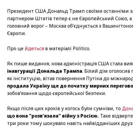
Президент США Дональд Трамп своїми останніми з
партнером Штатів тепер є не Європейський Союз, а 
головний ворог – Москва об’єднується з Вашингтон
Європи.
Про це
йдеться
в матеріалі Politico.
Як пише видання, нова адміністрація США стала ви
інавгурації Дональда Трампа
. Білий дім оголосив
як інституцію, вітав повернення Путіна до міжнаро
продала Україну ще до початку мирних перегово
зобов’язання щодо європейської безпеки.
Якщо після цих кроків у когось були сумніви, то
Дон
що вона "розв’язала" війну з Росією.
Таке відверте
три роки тому шокувало навіть найвідданіших друз