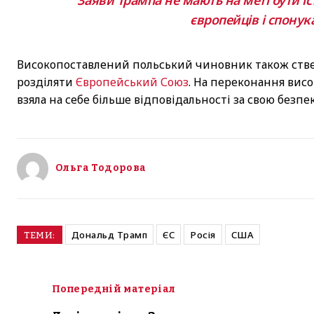
європейців і спонукат
Високопоставлений польський чиновник також ств
розділяти
Європейський Союз
. На переконання вис
взяла на себе більше відповідальності за свою безпе
Ольга Тодорова
Дональд Трамп
ЄС
Росія
США
ТЕМИ:
Попередній матеріал