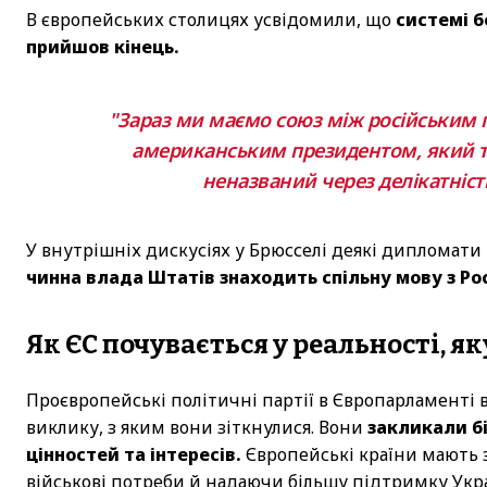
В європейських столицях усвідомили, що
системі б
прийшов кінець.
"Зараз ми маємо союз між російським п
американським президентом, який та
неназваний через делікатніс
У внутрішніх дискусіях у Брюсселі деякі дипломати
чинна влада Штатів знаходить спільну мову з Рос
Як ЄС почувається у реальності, я
Проєвропейські політичні партії в Європарламенті 
виклику, з яким вони зіткнулися. Вони
закликали бі
цінностей та інтересів.
Європейські країни мають 
військові потреби й надаючи більшу підтримку Украї