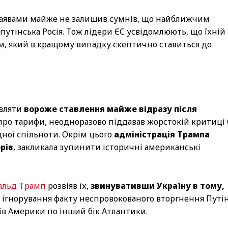
аявами майже не залишив сумнів, що найближчим
путінська Росія. Тож лідери ЄС усвідомлюють, що їхній
ом, який в кращому випадку скептично ставиться до
являти
вороже ставлення майже відразу після
 про тарифи, неодноразово піддавав жорстокій критиці
дної спільноти. Окрім цього
адміністрація Трампа
рів
, закликала зупинити історичні американські
альд Трамп
розвіяв їх,
звинувативши Україну в тому,
 ігнорування факту неспровокованого вторгнення Путі
ів Америки по інший бік Атлантики.