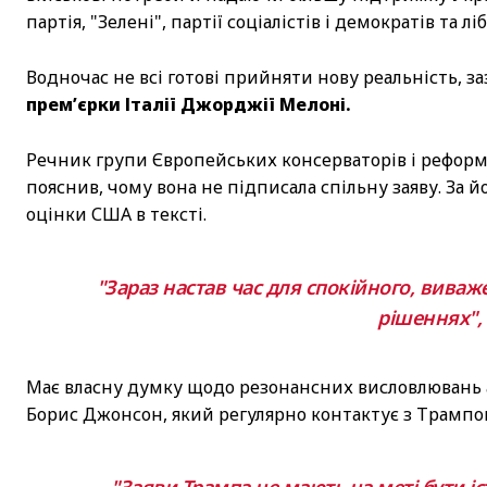
партія, "Зелені", партії соціалістів і демократів та 
Водночас не всі готові прийняти нову реальність, з
прем’єрки Італії Джорджії Мелоні.
Речник групи Європейських консерваторів і реформіст
пояснив, чому вона не підписала спільну заяву. За 
оцінки США в тексті.
"Зараз настав час для спокійного, виваж
рішеннях", 
Має власну думку щодо резонансних висловлювань 
Борис Джонсон, який регулярно контактує з Трампо
"Заяви Трампа не мають на меті бути і