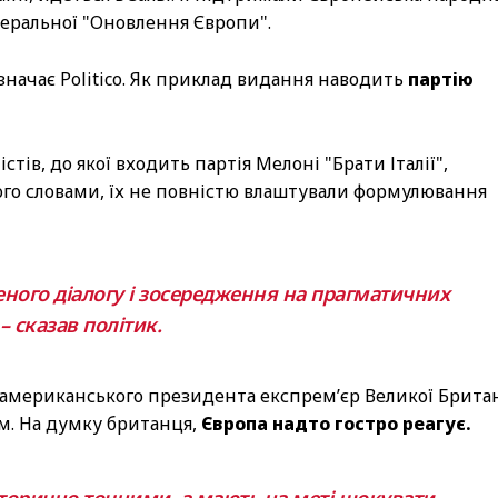
ліберальної "Оновлення Європи".
азначає Politico. Як приклад видання наводить
партію
ів, до якої входить партія Мелоні "Брати Італії",
його словами, їх не повністю влаштували формулювання
еного діалогу і зосередження на прагматичних
– сказав політик.
американського президента експрем’єр Великої Британ
м. На думку британця,
Європа надто гостро реагує.
сторично точними, а мають на меті шокувати