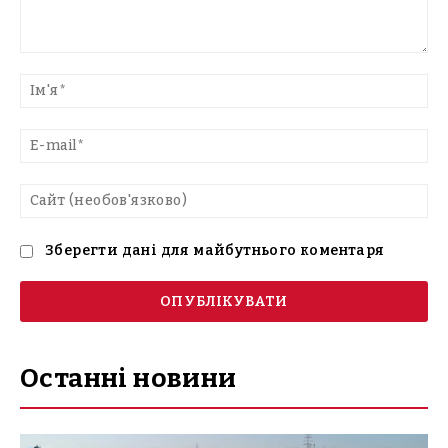
Введіть
текст
Ім'
E-
mai
Са
(н
Зберегти дані для майбутнього коментаря
Останні новини