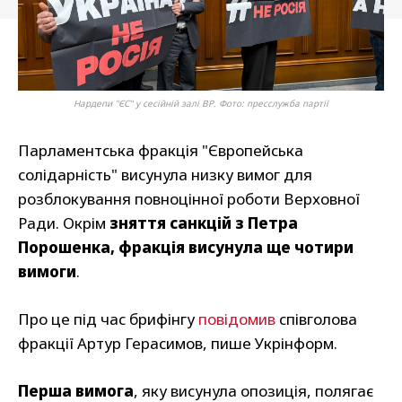
Нардепи "ЄС" у сесійній залі ВР. Фото: пресслужба партії
Парламентська фракція "Європейська
солідарність" висунула низку вимог для
розблокування повноцінної роботи Верховної
Ради. Окрім
зняття санкцій з Петра
Порошенка, фракція висунула ще чотири
вимоги
.
Про це під час брифінгу
повідомив
співголова
фракції Артур Герасимов, пише Укрінформ.
Перша вимога
, яку висунула опозиція, полягає