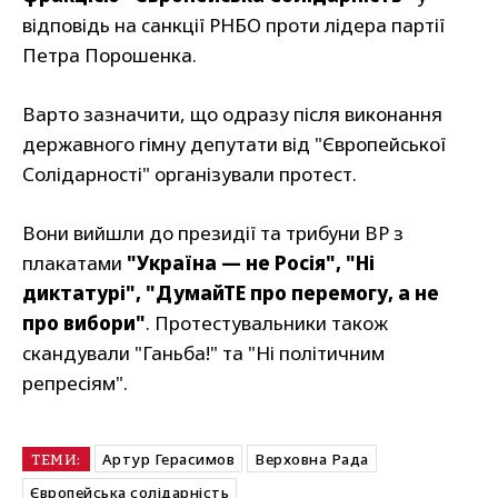
відповідь на санкції РНБО проти лідера партії
Петра Порошенка.
Варто зазначити, що одразу після виконання
державного гімну депутати від "Європейської
Солідарності" організували протест.
Вони вийшли до президії та трибуни ВР з
плакатами
"Україна — не Росія", "Ні
диктатурі", "ДумайТЕ про перемогу, а не
про вибори"
. Протестувальники також
скандували "Ганьба!" та "Ні політичним
репресіям".
Артур Герасимов
Верховна Рада
ТЕМИ:
Європейська солідарність