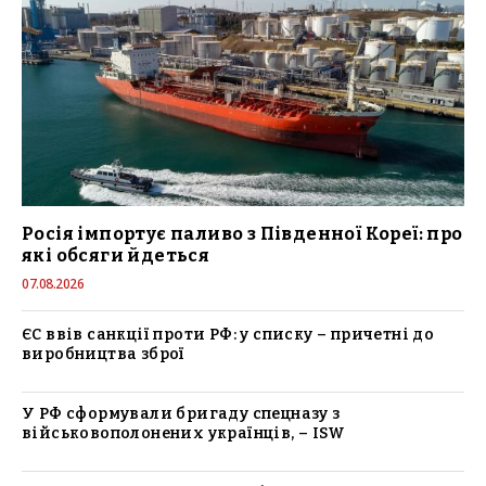
Росія імпортує паливо з Південної Кореї: про
які обсяги йдеться
07.08.2026
ЄС ввів санкції проти РФ: у списку – причетні до
виробництва зброї
У РФ сформували бригаду спецназу з
військовополонених українців, – ISW