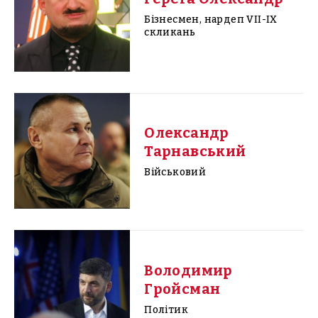
Бізнесмен, нардеп VII-IX
скликань
Олександр
Тарнавський
Військовий
Володимир
Гройсман
Політик