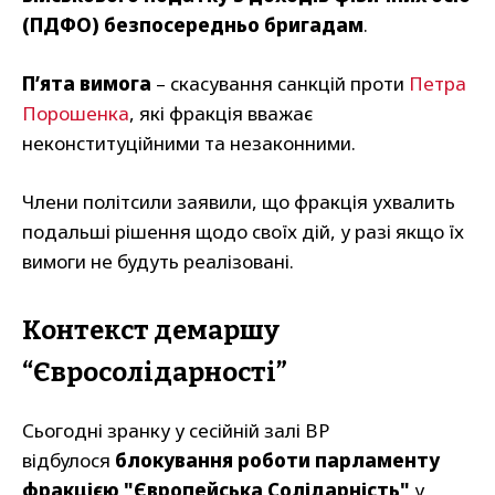
(ПДФО) безпосередньо бригадам
.
П’ята вимога
– скасування санкцій проти
Петра
Порошенка
, які фракція вважає
неконституційними та незаконними.
Члени політсили заявили, що фракція ухвалить
подальші рішення щодо своїх дій, у разі якщо їх
вимоги не будуть реалізовані.
Контекст демаршу
“Євросолідарності”
Сьогодні зранку у сесійній залі ВР
відбулося
блокування роботи парламенту
фракцією "Європейська Солідарність"
у