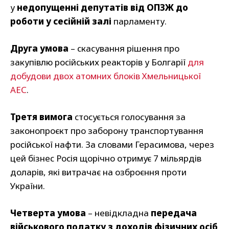
у
недопущенні депутатів від ОПЗЖ до
роботи у сесійній залі
парламенту.
Друга умова
– скасування рішення про
закупівлю російських реакторів у Болгарії
для
добудови двох атомних блоків Хмельницької
АЕС
.
Третя вимога
стосується голосування за
законопроєкт про заборону транспортування
російської нафти. За словами Герасимова, через
цей бізнес Росія щорічно отримує 7 мільярдів
доларів, які витрачає на озброєння проти
України.
Четверта умова
– невідкладна
передача
військового податку з доходів фізичних осіб