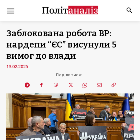
Заблокована робота ВР:
нардепи “ЄС” висунули 5
вимог до влади
13.02.2025
Поділитися: