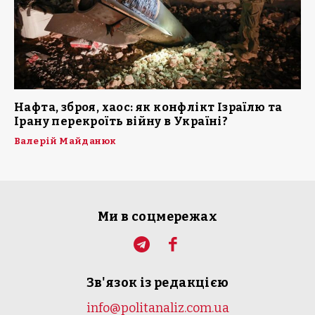
Нафта, зброя, хаос: як конфлікт Ізраїлю та
Ірану перекроїть війну в Україні?
Валерій Майданюк
Ми в соцмережах
Зв'язок із редакцією
info@politanaliz.com.ua