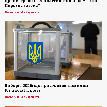
Дрони, гроші і геополітика: навіщо Україні
Перська затока?
Валерій Майданюк
Вибори-2026: що криється за інсайдом
Financial Times?
Валерій Майданюк